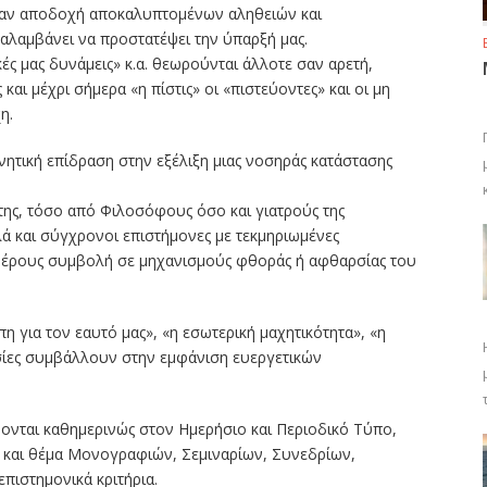
 σαν αποδοχή αποκαλυπτομένων αληθειών και
αλαμβάνει να προστατέψει την ύπαρξή μας.
κές μας δυνάμεις» κ.α. θεωρούνται άλλοτε σαν αρετή,
αι μέχρι σήμερα «η πίστις» οι «πιστεύοντες» και οι μη
η.
ρνητική επίδραση στην εξέλιξη μιας νοσηράς κατάστασης
της, τόσο από Φιλοσόφους όσο και γιατρούς της
λλά και σύγχρονοι επιστήμονες με τεκμηριωμένες
ιμέρους συμβολή σε μηχανισμούς φθοράς ή αφθαρσίας του
η για τον εαυτό μας», «η εσωτερική μαχητικότητα», «η
ασίες συμβάλλουν στην εμφάνιση ευεργετικών
ονται καθημερινώς στον Ημερήσιο και Περιοδικό Τύπο,
ς και θέμα Μονογραφιών, Σεμιναρίων, Συνεδρίων,
επιστημονικά κριτήρια.