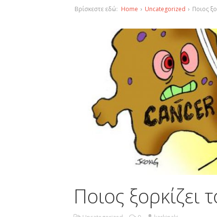
Βρίσκεστε εδώ:
Home
›
Uncategorized
›
Ποιος ξο
Ποιος ξορκίζει τ