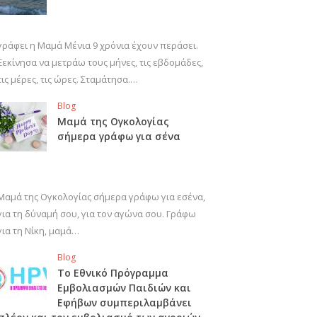
γράφει η Μαμά Μένια 9 χρόνια έχουν περάσει.
Ξεκίνησα να μετράω τους μήνες, τις εβδομάδες,
τις μέρες, τις ώρες. Σταμάτησα.…
Blog
Μαμά της Ογκολογίας
σήμερα γράφω για σένα
Μαμά της Ογκολογίας σήμερα γράφω για εσένα,
για τη δύναμή σου, για τον αγώνα σου. Γράφω
για τη Νίκη, μαμά…
Blog
Το Εθνικό Πρόγραμμα
Εμβολιασμών Παιδιών και
Εφήβων συμπεριλαμβάνει