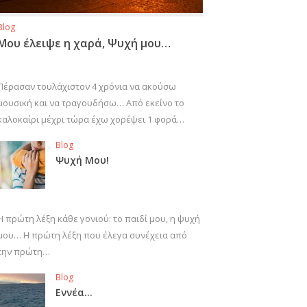
Blog
Μου έλειψε η χαρά, Ψυχή μου…
Πέρασαν τουλάχιστον 4 χρόνια να ακούσω
μουσική και να τραγουδήσω… Από εκείνο το
καλοκαίρι μέχρι τώρα έχω χορέψει 1 φορά…
Blog
Ψυχή Μου!
Η πρώτη λέξη κάθε γονιού: το παιδί μου, η ψυχή
μου… Η πρώτη λέξη που έλεγα συνέχεια από
την πρώτη…
Blog
Εννέα…