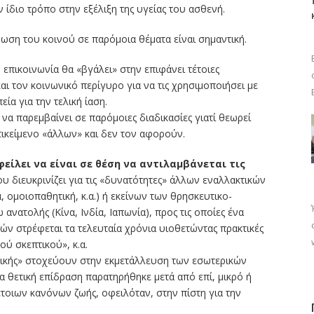
 ίδιο τρόπο στην εξέλιξη της υγείας του ασθενή.
ση του κοινού σε παρόμοια θέματα είναι σημαντική.
ή επικοινωνία θα «βγάλει» στην επιφάνει τέτοιες
αι τον κοινωνικό περίγυρο για να τις χρησιμοποιήσει με
ία για την τελική ίαση.
να παρεμβαίνει σε παρόμοιες διαδικασίες γιατί θεωρεί
τικείμενο «άλλων» και δεν τον αφορούν.
φείλει να είναι σε θέση να αντιλαμβάνεται τις
ου διευκρινίζει για τις «δυνατότητες» άλλων εναλλακτικών
, ομοιοπαθητική, κ.α.) ή εκείνων των θρησκευτικο-
ατολής (Κίνα, Ινδία, Ιαπωνία), προς τις οποίες ένα
ών στρέφεται τα τελευταία χρόνια υιοθετώντας πρακτικές
ού σκεπτικού», κ.α.
τρικής» στοχεύουν στην εκμετάλλευση των εσωτερικών
 θετική επίδραση παρατηρήθηκε μετά από επί, μικρό ή
τοιων κανόνων ζωής, οφειλόταν, στην πίστη για την