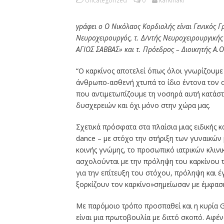
Uncategorized
0
karkinaki
γράφει ο Ο Νικόλαος Κορδιολής είναι Γενικός Γ
Νευροχειρουργός, τ. Δ/ντής Νευροχειρουργικής
ΑΓΙΟΣ ΣΑΒΒΑΣ» και τ. Πρόεδρος – Διοικητής Α.
“O καρκίνος αποτελεί όπως όλοι γνωρίζουμε
άνθρωπο-ασθενή χτυπά το ίδιο έντονα τον οι
που αντιμετωπίζουμε τη νοσηρά αυτή κατάσ
δυσχερειών και όχι μόνο στην χώρα μας.
Σχετικά πρόσφατα στα πλαίσια μιας ειδικής κ
dance – με στόχο την στήριξη των γυναικών 
κοινής γνώμης, το προσωπικό ιατρικών κλι
ασχολούνται με την πρόληψη του καρκίνου 
για την επίτευξη του στόχου, πρόληψη και έ
ξορκίζουν τον καρκίνο»σημείωσαν με έμφαση
Με παρόμοιο τρόπο προσπαθεί και η κυρία G
είναι μια πρωτοβουλία με διττό σκοπό. Αφ΄