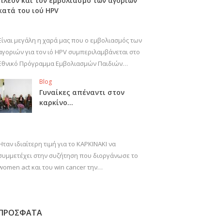
πλέον και τον εμβολιασμό των αγοριών
κατά του ιού HPV
Είναι μεγάλη η χαρά μας που ο εμβολιασμός των
αγοριών για τον ιό HPV συμπεριλαμβάνεται στο
Εθνικό Πρόγραμμα Εμβολιασμών Παιδιών…
Blog
Γυναίκες απέναντι στον
καρκίνο…
Ήταν ιδιαίτερη τιμή για το ΚΑΡΚΙΝΑΚΙ να
συμμετέχει στην συζήτηση που διοργάνωσε το
women act και του win cancer την…
ΠΡΟΣΦΑΤΑ