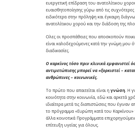
ευεργετική επίδραση του ανατολίτικου χορού
ευαισθητοποίησης γύρω από τις συχνότερες 
ειδικότερα στην πρόληψη και έγκαιρη διάγνω
ανατολίτικου χορού και την διάδοση της πλ
Ολες οι προσπάθειες που αποσκοπούν ποικ
είναι καλοδεχούμενες κατά την γνώμη μου ό
διαδικασίες.
Ο καρκίνος τόσο πριν κλινικά εμφανιστεί όσ
αντιμετώπισης μπορεί να «ξορκιστεί – καταπ
ανθρώπινες – κοινωνικές.
Το πρώτο που απαιτείται είναι η
γνώση
. Η 
κοινότητα στην κοινωνία, εδώ και αρκετά χρ
ιδιαίτερα μετά τις διαπιστώσεις που έγιναν 
το πρόγραμμα «Ευρώπη κατά του Καρκίνου» πο
άλλα κοινοτικά Προγράμματα επιχορηγούμεν
επίτευξη υγείας για όλους.