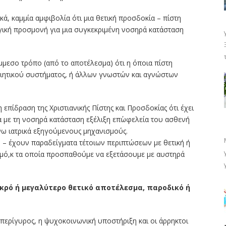
ά, καμμία αμφιβολία ότι μια θετική προσδοκία – πίστη
ογική προσμονή για μια συγκεκριμένη νοσηρά κατάσταση
μμεσο τρόπο (από το αποτέλεσμα) ότι η όποια πίστη
ιητικού συστήματος, ή άλλων γνωστών και αγνώστων
επίδραση της Χριστιανικής Πίστης και Προσδοκίας ότι έχει
α με τη νοσηρά κατάσταση εξέλιξη επ΄ωφελεία του ασθενή
νω ιατρικά εξηγούμενους μηχανισμούς.
ώ – έχουν παραδείγματα τέτοιων περιπτώσεων με θετική ή
μό,κ τα οποία προσπαθούμε να εξετάσουμε με αυστηρά
μικρό ή μεγαλύτερο θετικό αποτέλεσμα, παροδικό ή
περίγυρος, η ψυχοκοινωνική υποστήριξη και οι άρρηκτοι