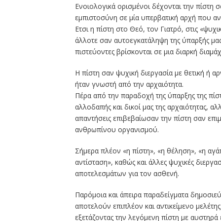
Ενοιολογικά ορισμένοι δέχονται την πίστη
εμπιστοσύνη σε μία υπερβατική αρχή που αν
Ετσι η πίστη στο Θεό, τον Γιατρό, στις «ψυχι
άλλοτε σαν αυτοεγκατάληψη της ύπαρξής μας κ
πιστεύοντες βρίσκονται σε μια διαρκή διαμάχ
Η πίστη σαν ψυχική διεργασία με θετική ή α
ήταν γνωστή από την αρχαιότητα.
Πέρα από την παραδοχή της ύπαρξης της πίσ
αλλοδαπής και δικοί μας της αρχαιότητας, α
απαντήσεις επιβεβαίωσαν την πίστη σαν επ
ανθρωπίνου οργανισμού.
Σήμερα πλέον «η πίστη», «η θέληση», «η αγάπ
αντίσταση», καθώς και άλλες ψυχικές διεργ
αποτελεσμάτων για τον ασθενή.
Παρόμοια και άπειρα παραδείγματα δημοσιεύ
αποτελούν επιπλέον και αντικείμενο μελέτη
εξετάζοντας την λεγόμενη πίστη με αυστηρά 