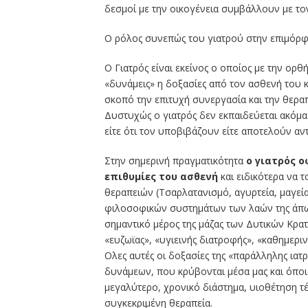
δεσμοί με την οικογένεια συμβάλλουν με τον
Ο ρόλος συνεπώς του γιατρού στην επιμόρφω
Ο Γιατρός είναι εκείνος ο οποίος με την ορθ
«δυνάμεις» η δοξασίες από τον ασθενή του κ
σκοπό την επιτυχή συνεργασία και την θεραπε
Δυστυχώς ο γιατρός δεν εκπαιδεύεται ακόμα 
είτε ότι τον υποβιβάζουν είτε αποτελούν αν
Στην σημερινή πραγματικότητα
ο γιατρός ο
επιθυμίες του ασθενή
και ειδικότερα να τ
θεραπειών (Τσαρλατανισμό, αγυρτεία, μαγεία
φιλοσοφικών συστημάτων των λαών της άπω αν
σημαντικό μέρος της μάζας των Δυτικών Κρατ
«ευζωϊας», «υγιεινής διατροφής», «καθημεριν
Ολες αυτές οι δοξασίες της «παράλληλης ια
δυνάμεων, που κρύβονται μέσα μας και όποια
μεγαλύτερο, χρονικό διάστημα, υιοθέτηση τέ
συγκεκριμένη θεραπεία.