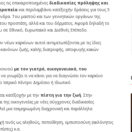
λες τις επικαιροποιημένες
διαδικασίες πρόληψης και
θεραπεία
και περιλαμβάνει κατ΄εξοχήν δράσεις για τους 5
 άνδρα. Του μαστού και των γεννητικών οργάνων της
 του προστάτη, αλλά και του δέρματος. Αφορά δηλαδή το
 σε Εθνικό, Ευρωπαϊκό και Διεθνές Επίπεδο.
νέων καρκίνων αυτοί αντιμετωπίζονται με τις ίδιες
ών κανόνων ζωής, καλής διατροφής, αποφυγής κακών
 κοινού
με τον γιατρό, οικογενειακό, του
να γνωρίζει τι να κάνει για να διαγνώσει τον καρκίνο
ο Ιατρικό Κέντρο Δημόσιο ή Ιδιωτικό.
ται κατ΄εξοχήν με την
πίστη για την ζωή
. Στην
 της οικογενείας με νέες σύγχρονες διαδικασίες
λεί μια τεκμηριωμένη διαχρονική και παράλληλα
χή τινός ως αληθούς, πεποίθηση, εμπιστοσύνη (ακλόνητος
ίστις) κ.α.