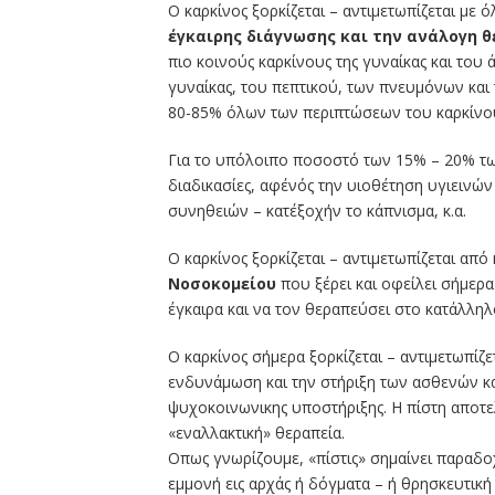
Ο καρκίνος ξορκίζεται – αντιμετωπίζεται με ό
έγκαιρης διάγνωσης και την ανάλογη 
πιο κοινούς καρκίνους της γυναίκας και του
γυναίκας, του πεπτικού, των πνευμόνων και
80-85% όλων των περιπτώσεων του καρκίνου
Για το υπόλοιπο ποσοστό των 15% – 20% των 
διαδικασίες, αφ΄ενός την υιοθέτηση υγιειν
συνηθειών – κατ΄εξοχήν το κάπνισμα, κ.α.
Ο καρκίνος ξορκίζεται – αντιμετωπίζεται από
Νοσοκομείου
που ξέρει και οφείλει σήμερα 
έγκαιρα και να τον θεραπεύσει στο κατάλληλ
Ο καρκίνος σήμερα ξορκίζεται – αντιμετωπίζε
ενδυνάμωση και την στήριξη των ασθενών και
ψυχοκοινωνικης υποστήριξης. Η πίστη αποτε
«εναλλακτική» θεραπεία.
Οπως γνωρίζουμε, «πίστις» σημαίνει παραδο
εμμονή εις αρχάς ή δόγματα – ή θρησκευτική π