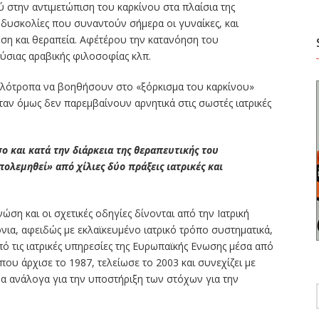
 στην αντιμετώπιση του καρκίνου στα πλαίσια της
δυσκολίες που συναντούν σήμερα οι γυναίκες, και
ση και θεραπεία. Αφ΄ετέρου την κατανόηση του
ούσιας αραβικής φιλοσοφίας κλπ.
ιλότροπα να βοηθήσουν στο «ξόρκισμα του καρκίνου»
ταν όμως δεν παρεμβαίνουν αρνητικά στις σωστές ιατρικές
ο και κατά την διάρκεια της θεραπευτικής του
ολεμηθεί» από χίλιες δύο πράξεις ιατρικές και
γνώση και οι σχετικές οδηγίες δίνονται από την Ιατρική
όνια, αφειδώς με εκλαϊκευμένο ιατρικό τρόπο συστηματικά,
από τις ιατρικές υπηρεσίες της Ευρωπαϊκής Ενωσης μέσα από
υ άρχισε το 1987, τελείωσε το 2003 και συνεχίζει με
α ανάλογα για την υποστήριξη των στόχων για την