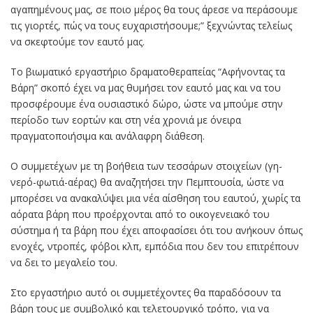
αγαπημένους μας, σε ποιο μέρος θα τους άρεσε να περάσουμε
τις γιορτές, πώς να τους ευχαριστήσουμε;” ξεχνώντας τελείως
να σκεφτούμε τον εαυτό μας.
Το βιωματικό εργαστήριο δραματοθεραπείας “Αφήνοντας τα
Βάρη” σκοπό έχει να μας θυμήσει τον εαυτό μας και να του
προσφέρουμε ένα ουσιαστικό δώρο, ώστε να μπούμε στην
περίοδο των εορτών και στη νέα χρονιά με όνειρα
πραγματοποιήσιμα και ανάλαφρη διάθεση.
Ο συμμετέχων με τη βοήθεια των τεσσάρων στοιχείων (γη-
νερό-φωτιά-αέρας) θα αναζητήσει την Πεμπτουσία, ώστε να
μπορέσει να ανακαλύψει μια νέα αίσθηση του εαυτού, χωρίς τα
αόρατα βάρη που προέρχονται από το οικογενειακό του
σύστημα ή τα βάρη που έχει αποφασίσει ότι του ανήκουν όπως
ενοχές, ντροπές, φόβοι κλπ, εμπόδια που δεν του επιτρέπουν
να δει το μεγαλείο του.
Στο εργαστήριο αυτό οι συμμετέχοντες θα παραδόσουν τα
βάρη τους με συμβολικό και τελετουργικό τρόπο, για να