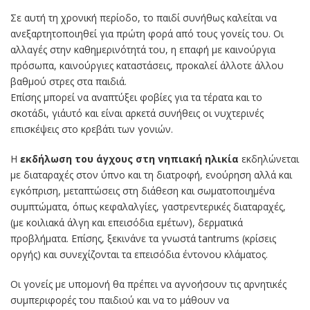
Σε αυτή τη χρονική περίοδο, το παιδί συνήθως καλείται να
ανεξαρτητοποιηθεί για πρώτη φορά από τους γονείς του. Οι
αλλαγές στην καθημερινότητά του, η επαφή με καινούργια
πρόσωπα, καινούργιες καταστάσεις, προκαλεί άλλοτε άλλου
βαθμού στρες στα παιδιά.
Επίσης μπορεί να αναπτύξει φοβίες για τα τέρατα και το
σκοτάδι, γι΄αυτό και είναι αρκετά συνήθεις οι νυχτερινές
επισκέψεις στο κρεβάτι των γονιών.
Η
εκδήλωση του άγχους στη νηπιακή ηλικία
εκδηλώνεται
με διαταραχές στον ύπνο και τη διατροφή, ενούρηση αλλά και
εγκόπριση, μεταπτώσεις στη διάθεση και σωματοποιημένα
συμπτώματα, όπως κεφαλαλγίες, γαστρεντερικές διαταραχές,
(με κοιλιακά άλγη και επεισόδια εμέτων), δερματικά
προβλήματα. Επίσης, ξεκινάνε τα γνωστά tantrums (κρίσεις
οργής) και συνεχίζονται τα επεισόδια έντονου κλάματος.
Οι γονείς με υπομονή θα πρέπει να αγνοήσουν τις αρνητικές
συμπεριφορές του παιδιού και να το μάθουν να