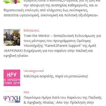
εξαίρεση είναι ο κανόνας,ο αγώνας για τη ζωή και
την αποφυγή της αναπηρίας καθημερινός, και οι
θεραπευτικές επιλογές από ελάχιστες έως ανύπαρκτες,
απαιτείται υγειονομική, οικονομική και πολιτική οξυδέρκεια».
Εκδηλώσεις
Train the Mentor – Εκπαιδευτική Ενδυνάμωση για
τους μέντορες του προγράμματος Ομότιμης
Υποστήριξης “Parent2Parent Support” της ΑμΚΕ
«ΚΑΡΚΙΝΑΚΙ-Ενημέρωση για τον καρκίνο στην παιδική και
εφηβική ηλικία».
Uncategorized
Καλύτερα ασφαλής, παρά να μετανιώσεις!
Νέα
Παγκόσμια Ημέρα Κατά του Καρκίνου της Παιδικής
& Εφηβικής Ηλικίας : Απο την Πρόκληση στην