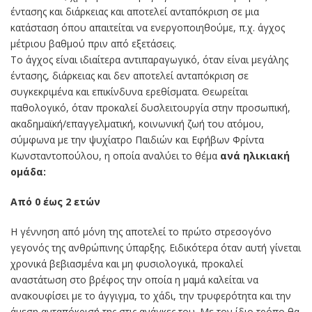
έντασης και διάρκειας και αποτελεί ανταπόκριση σε μια
κατάσταση όπου απαιτείται να ενεργοποιηθούμε, π.χ. άγχος
μέτριου βαθμού πριν από εξετάσεις.
Το άγχος είναι ιδιαίτερα αντιπαραγωγικό, όταν είναι μεγάλης
έντασης, διάρκειας και δεν αποτελεί ανταπόκριση σε
συγκεκριμένα και επικίνδυνα ερεθίσματα. Θεωρείται
παθολογικό, όταν προκαλεί δυσλειτουργία στην προσωπική,
ακαδημαϊκή/επαγγελματική, κοινωνική ζωή του ατόμου,
σύμφωνα με την ψυχίατρο Παιδιών και Εφήβων Φρίντα
Κωνσταντοπούλου, η οποία αναλύει το θέμα
ανά ηλικιακή
ομάδα:
Από 0 έως 2 ετών
Η γέννηση από μόνη της αποτελεί το πρώτο στρεσογόνο
γεγονός της ανθρώπινης ύπαρξης. Ειδικότερα όταν αυτή γίνεται
χρονικά βεβιασμένα και μη φυσιολογικά, προκαλεί
αναστάτωση στο βρέφος την οποία η μαμά καλείται να
ανακουφίσει με το άγγιγμα, το χάδι, την τρυφερότητα και την
άμεση ανταπόκρισή της στις ανάγκες του. Με τον ίδιο τρόπο θα