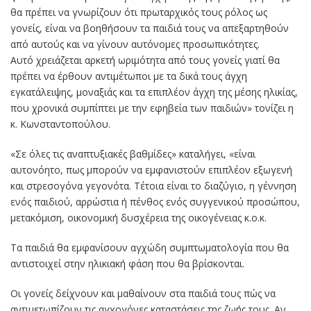
θα πρέπει να γνωρίζουν ότι πρωταρχικός τους ρόλος ως
γονείς, είναι να βοηθήσουν τα παιδιά τους να απεξαρτηθούν
από αυτούς και να γίνουν αυτόνομες προσωπικότητες.
Αυτό χρειάζεται αρκετή ωριμότητα από τους γονείς γιατί θα
πρέπει να έρθουν αντιμέτωποι με τα δικά τους άγχη
εγκατάλειψης, μοναξιάς και τα επιπλέον άγχη της μέσης ηλικίας,
που χρονικά συμπίπτει με την εφηβεία των παιδιών» τονίζει η
κ. Κωνσταντοπούλου.
«Σε όλες τις αναπτυξιακές βαθμίδες» καταλήγει, «είναι
αυτονόητο, πως μπορούν να εμφανιστούν επιπλέον εξωγενή
και στρεσογόνα γεγονότα. Τέτοια είναι το διαζύγιο, η γέννηση
ενός παιδιού, αρρώστια ή πένθος ενός συγγενικού προσώπου,
μετακόμιση, οικονομική δυσχέρεια της οικογένειας κ.ο.κ.
Τα παιδιά θα εμφανίσουν αγχώδη συμπτωματολογία που θα
αντιστοιχεί στην ηλικιακή φάση που θα βρίσκονται.
Οι γονείς δείχνουν και μαθαίνουν στα παιδιά τους πώς να
αντιμετωπίζουν τις αγχογόνες καταστάσεις της ζωής τους. Αν