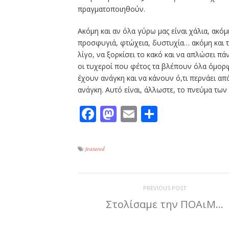
πραγματοποιηθούν.
Ακόμη και αν όλα γύρω μας είναι χάλια, ακό
προσφυγιά, φτώχεια, δυστυχία… ακόμη και τό
λίγο, να ξορκίσει το κακό και να απλώσει π
οι τυχεροί που φέτος τα βλέπουν όλα όμορ
έχουν ανάγκη και να κάνουν ό,τι περνάει απ
ανάγκη. Αυτό είναι, άλλωστε, το πνεύμα τω
Facebook
Mastodon
Email
Μοιραστε
featured
PREVIOUS POST
Στολίσαμε την ΠΟΑιΜ…