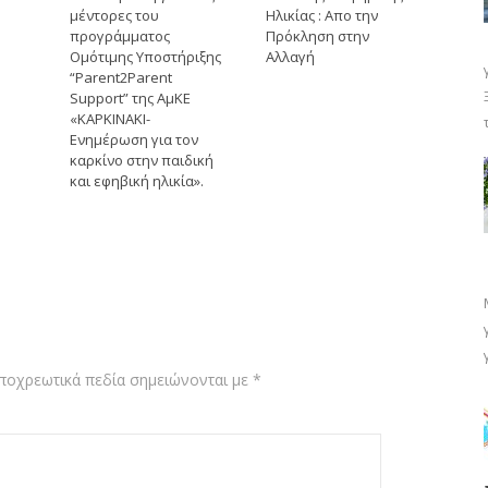
μέντορες του
Ηλικίας : Απο την
προγράμματος
Πρόκληση στην
Ομότιμης Υποστήριξης
Αλλαγή
“Parent2Parent
Support” της ΑμΚΕ
«ΚΑΡΚΙΝΑΚΙ-
Ενημέρωση για τον
καρκίνο στην παιδική
και εφηβική ηλικία».
ποχρεωτικά πεδία σημειώνονται με
*