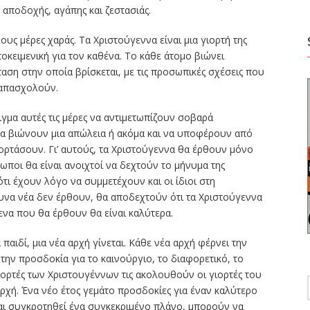
αποδοχής, αγάπης και ζεστασιάς.
λους μέρες χαράς. Τα Χριστούγεννα είναι μια γιορτή της
υποκειμενική για τον καθένα. Το κάθε άτομο βιώνει
αση στην οποία βρίσκεται, με τις προσωπικές σχέσεις που
 απασχολούν.
μα αυτές τις μέρες να αντιμετωπίζουν σοβαρά
α βιώνουν μια απώλεια ή ακόμα και να υποφέρουν από
ιορτάσουν. Γι’ αυτούς, τα Χριστούγεννα θα έρθουν μόνο
ρωποι θα είναι ανοιχτοί να δεχτούν το μήνυμα της
τι έχουν λόγο να συμμετέχουν και οι ίδιοι στη
υνα νέα δεν έρθουν, θα αποδεχτούν ότι τα Χριστούγεννα
μενα που θα έρθουν θα είναι καλύτερα.
 παιδί, μια νέα αρχή γίνεται. Κάθε νέα αρχή φέρνει την
 την προσδοκία για το καινούργιο, το διαφορετικό, το
γιορτές των Χριστουγέννων τις ακολουθούν οι γιορτές του
αρχή. Ένα νέο έτος γεμάτο προσδοκίες για έναν καλύτερο
αι συγκροτηθεί ένα συγκεκριμένο πλάνο, μπορούν να