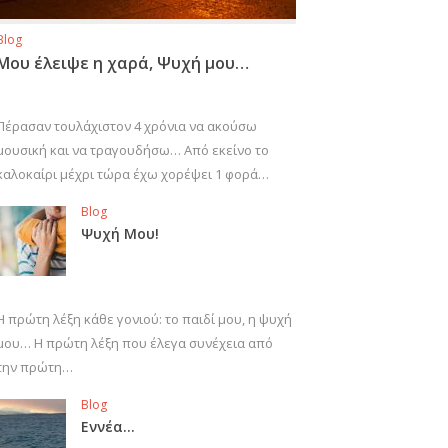
Blog
Μου έλειψε η χαρά, Ψυχή μου…
Πέρασαν τουλάχιστον 4 χρόνια να ακούσω
μουσική και να τραγουδήσω… Από εκείνο το
καλοκαίρι μέχρι τώρα έχω χορέψει 1 φορά…
Blog
Ψυχή Μου!
Η πρώτη λέξη κάθε γονιού: το παιδί μου, η ψυχή
μου… Η πρώτη λέξη που έλεγα συνέχεια από
την πρώτη…
Blog
Εννέα…