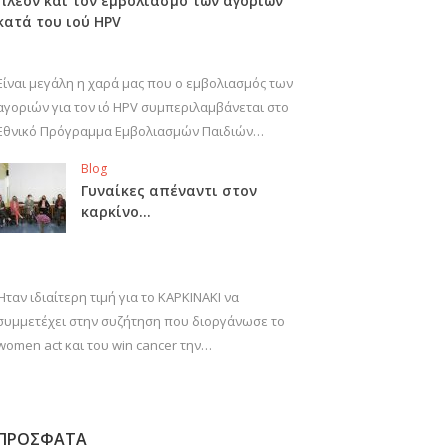
πλέον και τον εμβολιασμό των αγοριών
κατά του ιού HPV
Είναι μεγάλη η χαρά μας που ο εμβολιασμός των
αγοριών για τον ιό HPV συμπεριλαμβάνεται στο
Εθνικό Πρόγραμμα Εμβολιασμών Παιδιών…
Blog
Γυναίκες απέναντι στον
καρκίνο…
Ήταν ιδιαίτερη τιμή για το ΚΑΡΚΙΝΑΚΙ να
συμμετέχει στην συζήτηση που διοργάνωσε το
women act και του win cancer την…
ΠΡΟΣΦΑΤΑ