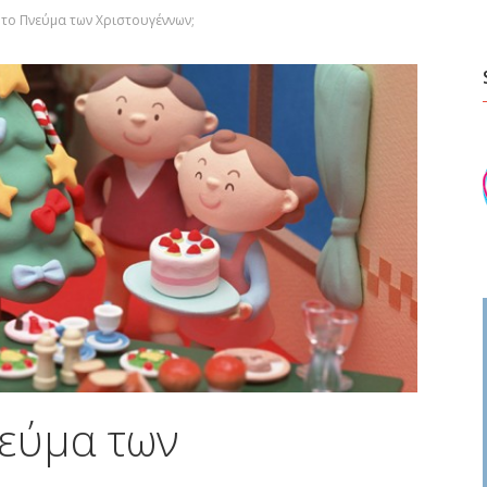
ι το Πνεύμα των Χριστουγέννων;
νεύμα των