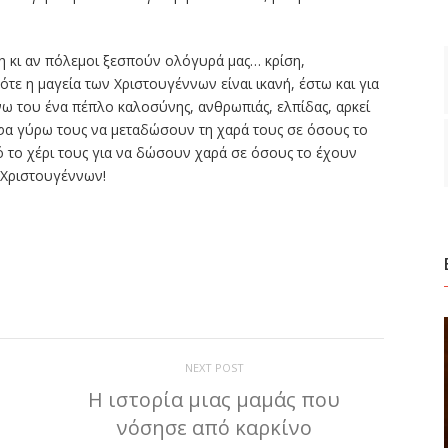
μη κι αν πόλεμοι ξεσπούν ολόγυρά μας… κρίση,
τε η μαγεία των Χριστουγέννων είναι ικανή, έστω και για
άνω του ένα πέπλο καλοσύνης, ανθρωπιάς, ελπίδας, αρκεί
φα γύρω τους να μεταδώσουν τη χαρά τους σε όσους το
ό το χέρι τους για να δώσουν χαρά σε όσους το έχουν
ν Χριστουγέννων!
ίτε
NEXT POST
Η ιστορία μιας μαμάς που
νόσησε από καρκίνο