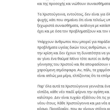
και της προσοχής και νιώθουν συναισθήματα 
Τα Χριστούγεννα, εντούτοις, δεν είναι για ό
ψυχής, κάτι που σημαίνει ότι είναι τελείως 
ξεχωριστά συναισθήματα, ανάλογα με κατάστ
έχει και με όσα τον προβληματίζουν και τον
Υπάρχουν άνθρωποι που μπορεί για παράδειγ
προβλήματα υγείας δικών τους ανθρώπων, ν
την κρίση και δεν έχουν τη δυνατότητα να γ
αν γίνει ένα θαύμα! Μόνο τότε αυτοί οι άνθ
γέννησης του Χριστού και θα αποφασίσουν ό
χαρούμενη ατμόσφαιρα. Αν, πάλι, τα χαρμόσ
είναι απλώς μια μέρα, ελπίζοντας ότι τα επό
Παρ’ όλα αυτά τα Χριστούγεννα γεννιέται ένα
ελπίδα, κάθε νέο παιδί φέρνει την αγάπη και
καλύτερο. Δεν είναι τυχαίο εξάλλου ότι τις 
νέου έτους. Κάθε Χριστούγεννα και μια νέα 
κόσμο. Προσδοκίες, που αν γίνουν στόχοι κ