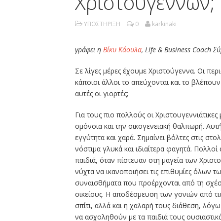
Χριστουγέννων;
ΥΠΟΣΤΗΡΙΞΗ
0
karkinaki
γράφει η
Βίκυ Κάουλα
, Life & Business Coach
Σε λίγες μέρες έχουμε Χριστούγεννα. Οι περ
κάποιοι άλλοι το απεύχονται και το βλέπουν
αυτές οι γιορτές;
Για τους πιο πολλούς οι Χριστουγεννιάτικες 
ομόνοια και την οικογενειακή θαλπωρή. Αυτ
εγγύτητα και χαρά. Σημαίνει βόλτες στις στο
νόστιμα γλυκά και ιδιαίτερα φαγητά. Πολλοί
παιδιά, όταν πίστευαν στη μαγεία των Χριστ
νύχτα να ικανοποιήσει τις επιθυμίες όλων 
συναισθήματα που προέρχονται από τη σχέση
οικείους. Η αποδέσμευση των γονιών από τι
σπίτι, αλλά και η χαλαρή τους διάθεση, λόγω
να ασχοληθούν με τα παιδιά τους ουσιαστικά