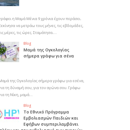
γράφει η Μαμά Μένια 9 χρόνια έχουν περάσει.
Ξεκίνησα να μετράω τους μήνες, τις εβδομάδες,
τις μέρες, τις ώρες. Σταμάτησα.…
Blog
Μαμά της Ογκολογίας
σήμερα γράφω για σένα
Μαμά της Ογκολογίας σήμερα γράφω για εσένα,
για τη δύναμή σου, για τον αγώνα σου. Γράφω
για τη Νίκη, μαμά…
Blog
Το Εθνικό Πρόγραμμα
Εμβολιασμών Παιδιών και
Εφήβων συμπεριλαμβάνει