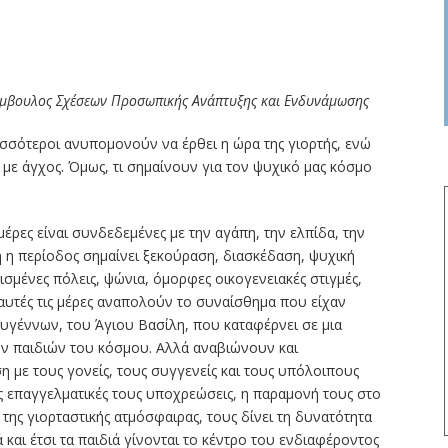
 Σύμβουλος Σχέσεων Προσωπικής Ανάπτυξης και Ενδυνάμωσης
ισσότεροι ανυπομονούν να έρθει η ώρα της γιορτής, ενώ
 με άγχος. Όμως, τι σημαίνουν για τον ψυχικό μας κόσμο
μέρες είναι συνδεδεμένες με την αγάπη, την ελπίδα, την
ή η περίοδος σημαίνει ξεκούραση, διασκέδαση, ψυχική
λισμένες πόλεις, ψώνια, όμορφες οικογενειακές στιγμές,
 αυτές τις μέρες αναπολούν το συναίσθημα που είχαν
ουγέννων, του Άγιου Βασίλη, που καταφέρνει σε μια
των παιδιών του κόσμου. Αλλά αναβιώνουν και
 με τους γονείς, τους συγγενείς και τους υπόλοιπους
ς επαγγελματικές τους υποχρεώσεις, η παραμονή τους στο
 της γιορταστικής ατμόσφαιρας, τους δίνει τη δυνατότητα
 και έτσι τα παιδιά γίνονται το κέντρο του ενδιαφέροντος