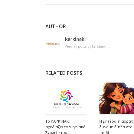
AUTHOR
karkinaki
View all posts by karkinaki
→
RELATED POSTS
Το ΚΑΡΚΙΝΑΚΙ
Η μητέρα: η αόρατ
σχεδιάζει το Ψηφιακό
δύναμη δίπλα στο
Σχολείο του
παιδί