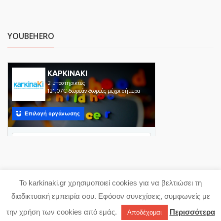
YOUBEHERO
Το karkinaki.gr χρησιμοποιεί cookies για να βελτιώσει τη
Copyright 2023 karkinaki.gr
διαδικτυακή εμπειρία σου. Εφόσον συνεχίσεις, συμφωνείς με
Powered with ♥ by
proDigi
την χρήση των cookies από εμάς.
Περισσότερα
Αποδέχομαι