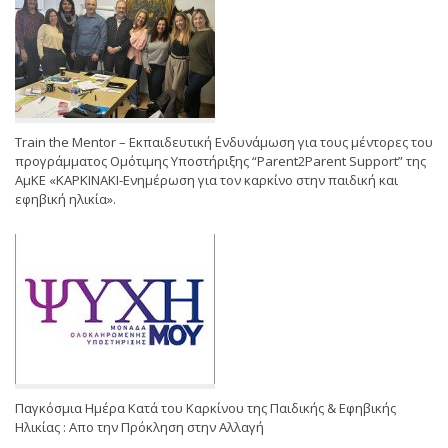
Train the Mentor – Εκπαιδευτική Ενδυνάμωση για τους μέντορες του
προγράμματος Ομότιμης Υποστήριξης “Parent2Parent Support” της
ΑμΚΕ «ΚΑΡΚΙΝΑΚΙ-Ενημέρωση για τον καρκίνο στην παιδική και
εφηβική ηλικία».
Παγκόσμια Ημέρα Κατά του Καρκίνου της Παιδικής & Εφηβικής
Ηλικίας : Απο την Πρόκληση στην Αλλαγή