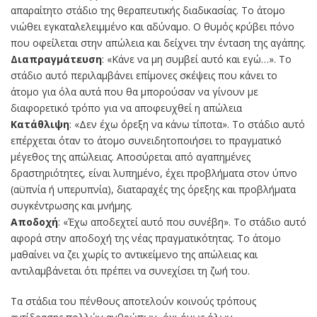
απαραίτητο στάδιο της θεραπευτικής διαδικασίας. Το άτομο
νιώθει εγκαταλελειμμένο και αδύναμο. Ο θυμός κρύβει πόνο
που οφείλεται στην απώλεια και δείχνει την ένταση της αγάπης.
Διαπραγμάτευση
: «Κάνε να μη συμβεί αυτό και εγώ…». Το
στάδιο αυτό περιλαμβάνει επίμονες σκέψεις που κάνει το
άτομο για όλα αυτά που θα μπορούσαν να γίνουν με
διαφορετικό τρόπο για να αποφευχθεί η απώλεια
Κατάθλιψη
: «Δεν έχω όρεξη να κάνω τίποτα». Το στάδιο αυτό
επέρχεται όταν το άτομο συνειδητοποιήσει το πραγματικό
μέγεθος της απώλειας. Αποσύρεται από αγαπημένες
δραστηριότητες, είναι λυπημένο, έχει προβλήματα στον ύπνο
(αϋπνία ή υπερυπνία), διαταραχές της όρεξης και προβλήματα
συγκέντρωσης και μνήμης.
Αποδοχή
: «Έχω αποδεχτεί αυτό που συνέβη». Το στάδιο αυτό
αφορά στην αποδοχή της νέας πραγματικότητας. Το άτομο
μαθαίνει να ζει χωρίς το αντικείμενο της απώλειας και
αντιλαμβάνεται ότι πρέπει να συνεχίσει τη ζωή του.
Τα στάδια του πένθους αποτελούν κοινούς τρόπους