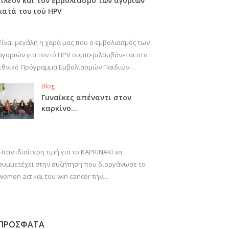
πλέον και τον εμβολιασμό των αγοριών
κατά του ιού HPV
Είναι μεγάλη η χαρά μας που ο εμβολιασμός των
αγοριών για τον ιό HPV συμπεριλαμβάνεται στο
Εθνικό Πρόγραμμα Εμβολιασμών Παιδιών…
Blog
Γυναίκες απέναντι στον
καρκίνο…
Ήταν ιδιαίτερη τιμή για το ΚΑΡΚΙΝΑΚΙ να
συμμετέχει στην συζήτηση που διοργάνωσε το
women act και του win cancer την…
ΠΡΟΣΦΑΤΑ