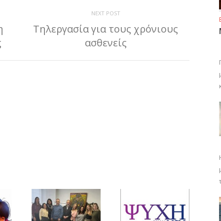
NEXT POST
η
Τηλεργασία για τους χρόνιους
ς
ασθενείς