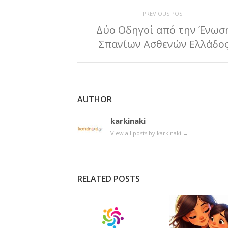
PREVIOUS POST
Δύο Οδηγοί από την Ένωσ
Σπανίων Ασθενών Ελλάδο
AUTHOR
karkinaki
View all posts by karkinaki
→
RELATED POSTS