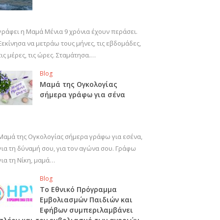
γράφει η Μαμά Μένια 9 χρόνια έχουν περάσει.
Ξεκίνησα να μετράω τους μήνες, τις εβδομάδες,
τις μέρες, τις ώρες. Σταμάτησα.…
Blog
Μαμά της Ογκολογίας
σήμερα γράφω για σένα
Μαμά της Ογκολογίας σήμερα γράφω για εσένα,
για τη δύναμή σου, για τον αγώνα σου. Γράφω
για τη Νίκη, μαμά…
Blog
Το Εθνικό Πρόγραμμα
Εμβολιασμών Παιδιών και
Εφήβων συμπεριλαμβάνει