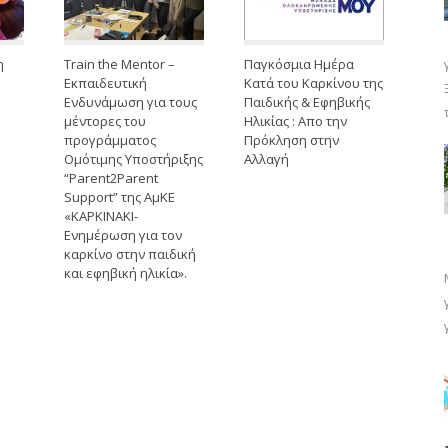
η
Train the Mentor –
Παγκόσμια Ημέρα
Εκπαιδευτική
Κατά του Καρκίνου της
Ενδυνάμωση για τους
Παιδικής & Εφηβικής
μέντορες του
Ηλικίας : Απο την
προγράμματος
Πρόκληση στην
Ομότιμης Υποστήριξης
Αλλαγή
“Parent2Parent
Support” της ΑμΚΕ
«ΚΑΡΚΙΝΑΚΙ-
Ενημέρωση για τον
καρκίνο στην παιδική
και εφηβική ηλικία».