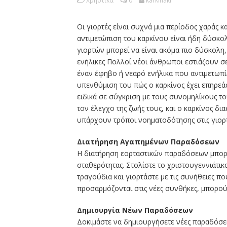
Χρηστικά
0
karkinaki
Οι γιορτές είναι συχνά μια περίοδος χαράς κ
αντιμετώπιση του καρκίνου είναι ήδη δύσκολ
γιορτών μπορεί να είναι ακόμα πιο δύσκολη, 
ενήλικες Πολλοί νέοι άνθρωποι εστιάζουν σε
έναν έφηβο ή νεαρό ενήλικα που αντιμετωπίζε
υπενθύμιση του πώς ο καρκίνος έχει επηρεάσ
ειδικά σε σύγκριση με τους συνομηλίκους τ
τον έλεγχο της ζωής τους, και ο καρκίνος δι
υπάρχουν τρόποι νoηματοδότησης στις γιορτέ
Διατήρηση Αγαπημένων Παραδόσεων
Η διατήρηση εορταστικών παραδόσεων μπορε
σταθερότητας. Στολίστε το χριστουγεννιάτικ
τραγούδια και γιορτάστε με τις συνήθειες π
προσαρμόζονται στις νέες συνθήκες, μπορού
Δημιουργία Νέων Παραδόσεων
Δοκιμάστε να δημιουργήσετε νέες παραδόσει