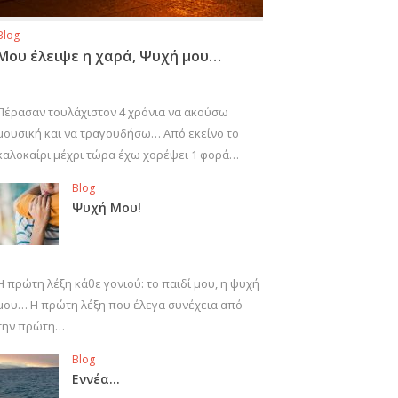
Blog
Μου έλειψε η χαρά, Ψυχή μου…
Πέρασαν τουλάχιστον 4 χρόνια να ακούσω
μουσική και να τραγουδήσω… Από εκείνο το
καλοκαίρι μέχρι τώρα έχω χορέψει 1 φορά…
Blog
Ψυχή Μου!
Η πρώτη λέξη κάθε γονιού: το παιδί μου, η ψυχή
μου… Η πρώτη λέξη που έλεγα συνέχεια από
την πρώτη…
Blog
Εννέα…