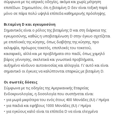
σύμφωνα με τις ιατρικές οδηγίες, ακόμα και χωρίς μέτρηση
επιπέδων. Σημειωτέον, ότι η βιταμίνη D δεν είναι τοξική παρά
μόνο σε πάρα πολύ υψηλά επίπεδα καθημερινής πρόσληψης.
Βιταμίνη D και εγκυμοσύνη
Σημαντικός είναι ο ρόλος της βιταμίνης D και στη διάρκεια της
εγκυμοσύνης, καθώς η υποβιταμίνωση D στην έγκυο σχετίζεται
με επιπλοκές της κύησης, όπως διαβήτης της κύησης, προ
εκλαμψία, πρόωρος τοκετός, επιπλοκές του τοκετού,
καισαρικές, αλλά και με προβλήματα στο παιδί, όπως χαμηλό
βάρος γέννησης, σκελετικά και γνωστικά προβλήματα,
αυξημένο κίνδυνο αυτοανοσίας και αλλεργία. Γι’ αυτό και είναι
σημαντικό οι έγκυες να καλύπτονται επαρκώς με βιταμίνη D.
Οι σωστές δόσεις
Σύμφωνα με τις οδηγίες της Αμερικανικής Εταιρείας
Ενδοκρινολογίας, η δοσολογία που συστήνεται είναι:
• για μωρά μικρότερα του ενός έτους 400 Μονάδες (IU) / Ημέρα
• για παιδιά και εφήβους 1000 Μονάδες (IU) / Ημέρα
• για εγκύους καλό είναι τα επίπεδα D να είναι ελεγμένα