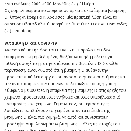
• για ενήλικες 2000-4000 Μονάδες (IU) / Ημέρα
Ως συμπληρώματα κυκλοφορούν αρκετά σκευάσματα βιταμίνης
D. Όπως ανέφερε ο κ. Χρούσος, μία πρακτική λύση είναι το
σπρέι σε υδατοδιαλυτή μορφή της βιταμίνης D σε 400 Μονάδες
(IU) ανά πίεση.
Βιταμίνη D και COVID-19
Αναφορικά με τη νόσο του COVID-19, παρόλο που δεν
υπάρχουν ακόμη δεδομένα, διεξάγονται ήδη μελέτες για
πιθανή συσχέτιση με την επάρκεια της βιταμίνης D. Σε κάθε
περίπτωση, είναι γνωστό ότι η βιταμίνη D αυξάνει την
προστατευτική λειτουργία του ανοσοποιητικού συστήματος και
την αντίσταση των πνευμόνων σε λοιμώξεις όπως η γρίπη.
Σύμφωνα με μελέτες, η επάρκεια της βιταμίνης D στις αρχές του
χειμώνα προστατεύει τους ενήλικες και τους υπερήλικες από
πνευμονίες του χειμώνα. Σημειωτέον, οι περισσότερες
λοιμώξεις συμβαίνουν το χειμώνα όταν τα επίπεδα της
βιταμίνης D είναι πιο χαμηλά, γι’ αυτό και συνιστάται η
πρόσληψη συμπληρωμάτων βιταμίνης D όλες τις εποχές του
έτους, αφού δυστυχώς η πρόσληψη μόνο μέσω των τροφών