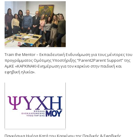
Train the Mentor – Εκπαιδευτική Ενδυνάμωση για τους μέντορες του
προγράμματος Ομότιμης Υποστήριξης “Parent2Parent Support” της
ΑμΚΕ «ΚΑΡΚΙΝΑΚΙ-Ενημέρωση για τον καρκίνο στην παιδική και
εφηβική ηλικία».
Παγκόσμια Ημέρα Κατά του Καρκίνου της Παιδικής & Εφηβικής