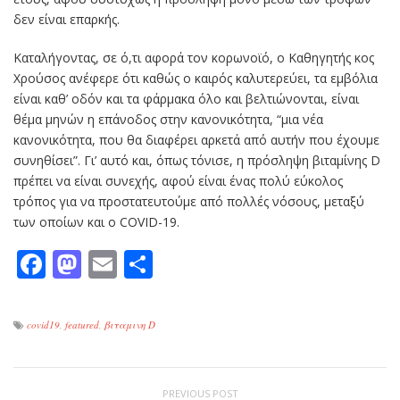
δεν είναι επαρκής.
Καταλήγοντας, σε ό,τι αφορά τον κορωνοϊό, ο Καθηγητής κος
Χρούσος ανέφερε ότι καθώς ο καιρός καλυτερεύει, τα εμβόλια
είναι καθ’ οδόν και τα φάρμακα όλο και βελτιώνονται, είναι
θέμα μηνών η επάνοδος στην κανονικότητα, “μια νέα
κανονικότητα, που θα διαφέρει αρκετά από αυτήν που έχουμε
συνηθίσει”. Γι’ αυτό και, όπως τόνισε, η πρόσληψη βιταμίνης D
πρέπει να είναι συνεχής, αφού είναι ένας πολύ εύκολος
τρόπος για να προστατευτούμε από πολλές νόσους, μεταξύ
των οποίων και ο COVID-19.
Facebook
Mastodon
Email
Μοιραστείτε
covid19
,
featured
,
βιταμινη D
PREVIOUS POST