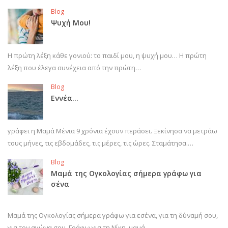
Blog
Ψυχή Μου!
Η πρώτη λέξη κάθε γονιού: το παιδί μου, η ψυχή μου… Η πρώτη
λέξη που έλεγα συνέχεια από την πρώτη…
Blog
Εννέα…
γράφει η Μαμά Μένια 9 χρόνια έχουν περάσει. Ξεκίνησα να μετράω
τους μήνες, τις εβδομάδες, τις μέρες, τις ώρες. Σταμάτησα.…
Blog
Μαμά της Ογκολογίας σήμερα γράφω για
σένα
Μαμά της Ογκολογίας σήμερα γράφω για εσένα, για τη δύναμή σου,
για τον αγώνα σου. Γράφω για τη Νίκη, μαμά…