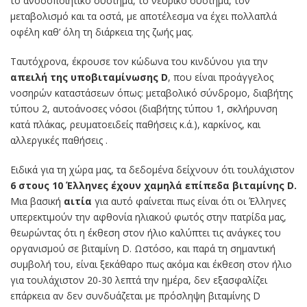
το ανοσοποιητικό σύστημα, το νευρικό σύστημα, τον
μεταβολισμό και τα οστά, με αποτέλεσμα να έχει πολλαπλά
οφέλη καθ’ όλη τη διάρκεια της ζωής μας.
Ταυτόχρονα, έκρουσε τον κώδωνα του κινδύνου για την
απειλή της υποβιταμίνωσης D
, που είναι προάγγελος
νοσηρών καταστάσεων όπως: μεταβολικό σύνδρομο, διαβήτης
τύπου 2, αυτοάνοσες νόσοι (διαβήτης τύπου 1, σκλήρυνση
κατά πλάκας, ρευματοειδείς παθήσεις κ.ά.), καρκίνος, και
αλλεργικές παθήσεις .
Ειδικά για τη χώρα μας, τα δεδομένα δείχνουν ότι τουλάχιστον
6 στους 10 Έλληνες έχουν χαμηλά επίπεδα βιταμίνης D.
Μια βασική
αιτία
για αυτό φαίνεται πως είναι ότι οι Έλληνες
υπερεκτιμούν την αφθονία ηλιακού φωτός στην πατρίδα μας,
θεωρώντας ότι η έκθεση στον ήλιο καλύπτει τις ανάγκες του
οργανισμού σε βιταμίνη D. Ωστόσο, και παρά τη σημαντική
συμβολή του, είναι ξεκάθαρο πως ακόμα και έκθεση στον ήλιο
για τουλάχιστον 20-30 λεπτά την ημέρα, δεν εξασφαλίζει
επάρκεια αν δεν συνδυάζεται με πρόσληψη βιταμίνης D