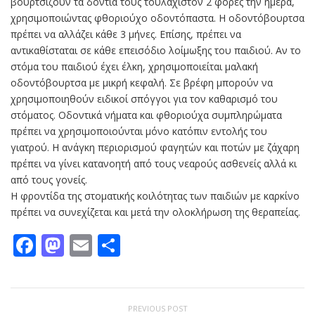
βουρτσίζουν τα δόντια τους τουλάχιστον 2 φορές την ημέρα,
χρησιμοποιώντας φθοριούχο οδοντόπαστα. Η οδοντόβουρτσα
πρέπει να αλλάζει κάθε 3 μήνες. Επίσης, πρέπει να
αντικαθίσταται σε κάθε επεισόδιο λοίμωξης του παιδιού. Αν το
στόμα του παιδιού έχει έλκη, χρησιμοποιείται μαλακή
οδοντόβουρτσα με μικρή κεφαλή. Σε βρέφη μπορούν να
χρησιμοποιηθούν ειδικοί σπόγγοι για τον καθαρισμό του
στόματος. Οδοντικά νήματα και φθοριούχα συμπληρώματα
πρέπει να χρησιμοποιούνται μόνο κατόπιν εντολής του
γιατρού. Η ανάγκη περιορισμού φαγητών και ποτών με ζάχαρη
πρέπει να γίνει κατανοητή από τους νεαρούς ασθενείς αλλά κι
από τους γονείς.
Η φροντίδα της στοματικής κοιλότητας των παιδιών με καρκίνο
πρέπει να συνεχίζεται και μετά την ολοκλήρωση της θεραπείας.
Facebook
Mastodon
Email
Μοιραστείτε
PREVIOUS POST