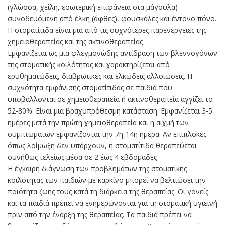
(γλώσσα, χείλη, εσωτερική επιφάνεια στα μάγουλα)
συνοδευόμενη από έλκη (άφθες), φουσκάλες και έντονο πόνο.
Η στοματίτιδα είναι μια από τις συχνότερες παρενέργειες της
χημειοθεραπείας και της ακτινοθεραπείας
Εμφανίζεται ως μια φλεγμονώδης αντίδραση των βλεννογόνων
της στοματικής κοιλότητας και χαρακτηρίζεται από
ερυθηματώδεις, διαβρωτικές και ελκώδεις αλλοιώσεις. Η
συχνότητα εμφάνισης στοματίτιδας σε παιδιά που
υποβάλλονται σε χημειοθεραπεία ή ακτινοθεραπεία αγγίζει το
52-80%. Είναι μια βραχυπρόθεσμη κατάσταση. Εμφανίζεται 3-5
ημέρες μετά την πρώτη χημειοθεραπεία και η αιχμή των
συμπτωμάτων εμφανίζονται την 7η-14η ημέρα. Αν επιπλοκές
όπως λοίμωξη δεν υπάρχουν, η στοματίτιδα θεραπεύεται
συνήθως τελείως μέσα σε 2 έως 4 εβδομάδες
Η έγκαιρη διάγνωση των προβλημάτων της στοματικής
κοιλότητας των παιδιών με καρκίνο μπορεί να βελτιώσει την
ποιότητα ζωής τους κατά τη διάρκεια της θεραπείας. Οι γονείς
και τα παιδιά πρέπει να ενημερώνονται για τη στοματική υγιεινή
πριν από την έναρξη της θεραπείας. Τα παιδιά πρέπει να