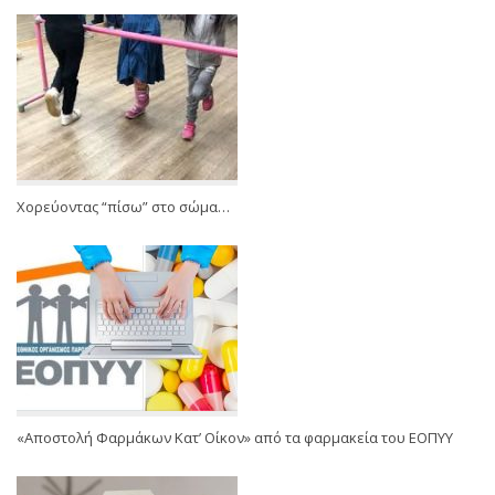
Χορεύοντας “πίσω” στο σώμα…
«Αποστολή Φαρμάκων Κατ’ Οίκον» από τα φαρμακεία του ΕΟΠΥΥ