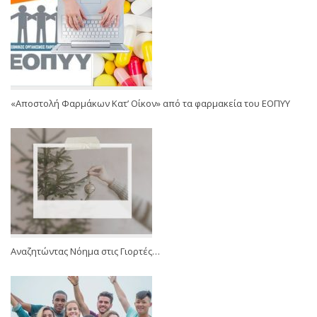
«Αποστολή Φαρμάκων Κατ’ Οίκον» από τα φαρμακεία του ΕΟΠΥΥ
Αναζητώντας Νόημα στις Γιορτές…