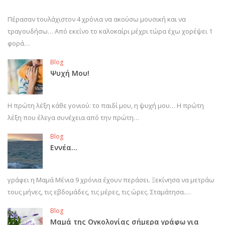
Πέρασαν τουλάχιστον 4 χρόνια να ακούσω μουσική και να
τραγουδήσω… Από εκείνο το καλοκαίρι μέχρι τώρα έχω χορέψει 1
φορά…
Blog
Ψυχή Μου!
Η πρώτη λέξη κάθε γονιού: το παιδί μου, η ψυχή μου… Η πρώτη
λέξη που έλεγα συνέχεια από την πρώτη…
Blog
Εννέα…
γράφει η Μαμά Μένια 9 χρόνια έχουν περάσει. Ξεκίνησα να μετράω
τους μήνες, τις εβδομάδες, τις μέρες, τις ώρες. Σταμάτησα.…
Blog
Μαμά της Ογκολογίας σήμερα γράφω για