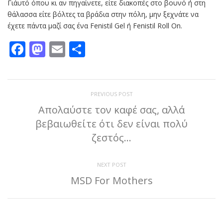
Γι΄αυτό όπου κι αν πηγαίνετε, είτε διακοπές στο βουνό ή στη
θάλασσα είτε βόλτες τα βράδια στην πόλη, μην ξεχνάτε να
έχετε πάντα μαζί σας ένα Fenistil Gel ή Fenistil Roll On.
Facebook
Mastodon
Email
Μοιραστείτε
PREVIOUS POST
Απολαύστε τον καφέ σας, αλλά
βεβαιωθείτε ότι δεν είναι πολύ
ζεστός…
NEXT POST
MSD For Mothers