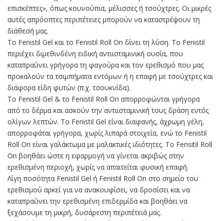
επισκέπτες», όπως κουνούπια, μέλισσες ή τσούχτρες. Οι μικρές
αυτές απρόοπτες περιπέτειες μπορούν να καταστρέψουν τη
διάθεσή μας.
Το Fenistil Gel και το Fenistil Roll On δίνει τη λύση. Το Fenistil
περιέχει διμεθινδένη ειδική αντιισταμινική ουσία, που
καταπραΰνει γρήγορα τη φαγούρα και τον ερεθισμό που μας
προκαλούν τα τσιμπήματα εντόμων ή η επαφή με τσούχτρες και
διάφορα είδη φυτών (π.χ. τσουκνίδα).
Το Fenistil Gel & το Fenistil Roll On απορροφώνται γρήγορα
από το δέρμα και ασκούν την αντιισταμινική τους δράση εντός
ολίγων λεπτών. Το Fenistil Gel είναι διαφανής, άχρωμη γέλη,
απορροφάται γρήγορα, χωρίς λιπαρά στοιχεία, ενώ το Fenistil
Roll On είναι γαλάκτωμα με μαλακτικές ιδιότητες. Το Fensitil Roll
On βοηθάει ώστε η εφαρμογή να γίνεται ακριβώς στην
ερεθισμένη περιοχή, χωρίς να απαιτείται φυσική επαφή.
Λίγη ποσότητα Fenistil Gel ή Fenistil Roll On στο σημείο του
ερεθισμού αρκεί για να ανακουφίσει, να δροσίσει και να
καταπραΰνει την ερεθισμένη επιδερμίδα και βοηθάει να
ξεχάσουμε τη μικρή, δυσάρεστη περιπέτειά μας.