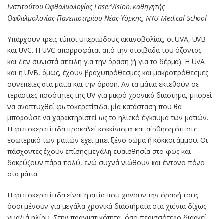
Ινστιτούτου Οφθαλμολογίας LaserVision, καθηγητής
Οφθαλμολογίας Πανεπιστημίου Νέας Υόρκης, NYU Medical School
Υπάρχουν τρεις τύποι υπεριώδους ακτινοβολίας, οι UVA, UVB
και UVC. Η UVC απορροφάται από την στοιβάδα του όζοντος
και δεν συνιστά απειλή για την όραση (ή για το δέρμα). Η UVA
και η UVB, όμως, έχουν βραχυπρόθεσμες και μακροπρόθεσμες
συνέπειες στα μάτια και την όραση. Αν τα μάτια εκτεθούν σε
τεράστιες ποσότητες της UV για μικρό χρονικό διάστημα, μπορεί
να αναπτυχθεί φωτοκερατίτιδα, μία κατάσταση που θα
μπορούσε να χαρακτηριστεί ως το ηλιακό έγκαυμα των ματιών.
Η φωτοκερατίτιδα προκαλεί κοκκίνισμα και αίσθηση ότι στο
εσωτερικό των ματιών έχει μπει ξένο σώμα ή κόκκοι άμμου. Οι
πάσχοντες έχουν επίσης μεγάλη ευαισθησία στο φως και
δακρύζουν πάρα πολύ, ενώ συχνά νιώθουν και έντονο πόνο
στα μάτια.
Η φωτοκερατίτιδα είναι η αιτία που χάνουν την όρασή τους
όσοι μένουν για μεγάλα χρονικά διαστήματα στα χιόνια δίχως
γυαλιά ηλίου. Στην πραγματικότητα, όσο περισσότερο διαρκεί