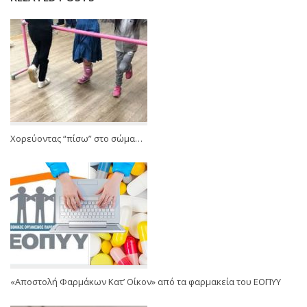
Χορεύοντας “πίσω” στο σώμα…
«Αποστολή Φαρμάκων Κατ’ Οίκον» από τα φαρμακεία του ΕΟΠΥΥ