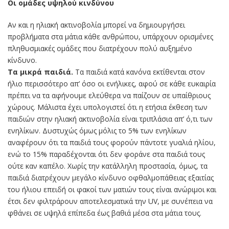
Οι ομάδες υψηλού κινδύνου
Αν και η ηλιακή ακτινοβολία μπορεί να δημιουργήσει
προβλήματα στα μάτια κάθε ανθρώπου, υπάρχουν ορισμένες
πληθυσμιακές ομάδες που διατρέχουν πολύ αυξημένο
κίνδυνο.
Τα μικρά παιδιά.
Τα παιδιά κατά κανόνα εκτίθενται στον
ήλιο περισσότερο απ’ όσο οι ενήλικες, αφού σε κάθε ευκαιρία
πρέπει να τα αφήνουμε ελεύθερα να παίζουν σε υπαίθριους
χώρους. Μάλιστα έχει υπολογιστεί ότι η ετήσια έκθεση των
παιδιών στην ηλιακή ακτινοβολία είναι τριπλάσια απ’ ό,τι των
ενηλίκων. Δυστυχώς όμως μόλις το 5% των ενηλίκων
αναφέρουν ότι τα παιδιά τους φορούν πάντοτε γυαλιά ηλίου,
ενώ το 15% παραδέχονται ότι δεν φοράνε στα παιδιά τους
ούτε καν καπέλο. Χωρίς την κατάλληλη προστασία, όμως, τα
παιδιά διατρέχουν μεγάλο κίνδυνο οφθαλμοπάθειας εξαιτίας
του ήλιου επειδή οι φακοί των ματιών τους είναι ανώριμοι και
έτσι δεν φιλτράρουν αποτελεσματικά την UV, με συνέπεια να
φθάνει σε υψηλά επίπεδα έως βαθιά μέσα στα μάτια τους.