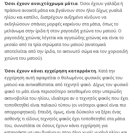
Όσοι έχουν ανοιχτόχρωμα μάτια
. Όσοι έχουν γαλάζια ή
πράσινα ανοικτά μάτια και βγαίνουν στον ήλιο δίχως γυαλιά
ηλίου και καπέλο, διατρέχουν αυξημένο κίνδυνο να
εκδηλώσουν σπάνιες μορφές καρκίνου στα μάτια, όπως το
μελάνωμα στην ίριδα ή στον ραγοειδή χιτώνα του ματιού. Ο
ραγοειδής χιτώνας λέγεται και αγγειώδης χιτώνας και είναι το
μεσαίο από τα τρία στρώματα του ματιού (ανατομικά
αποτελείται από την ίριδα, το ακτινωτό σώμα και τον χοριοειδή
χιτώνα του ματιού).
Όσοι έχουν κάνει εγχείρηση καταρράκτη.
Κατά την
εγχείρηση αυτή αφαιρείται ο θολωμένος φυσικός φακός του
ματιού και αντικαθίσταται από τεχνητό φακό. Δίχως τον φυσικό
φακό το μάτι είναι περισσότερο εκτεθειμένο στην υπεριώδη
ακτινοβολία του ηλίου, ιδιαίτερα αν ο τεχνητός φακός που έχει
τοποθετηθεί είναι παλαιού τύπου (οι νεότεροι φακοί είναι πιο
απορροφητικοί). Επειδή, όμως, είναι δύσκολο να ξέρει ένας
ασθενής τι είδους τεχνητός φακός έχει τοποθετηθεί στα μάτια
του, συνιστάται σε όσους έχουν κάνει εγχείρηση για
καταρράκτη να μην βγαίνουν στον ήλιο χωρίς γυαλιά ηλίου και