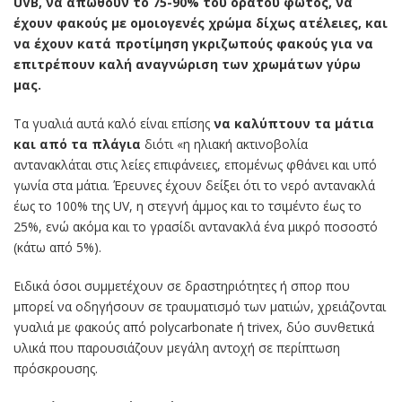
UVB, να απωθούν το 75-90% του ορατού φωτός, να
έχουν φακούς με ομοιογενές χρώμα δίχως ατέλειες, και
να έχουν κατά προτίμηση γκριζωπούς φακούς για να
επιτρέπουν καλή αναγνώριση των χρωμάτων γύρω
μας.
Τα γυαλιά αυτά καλό είναι επίσης
να καλύπτουν τα μάτια
και από τα πλάγια
διότι «η ηλιακή ακτινοβολία
αντανακλάται στις λείες επιφάνειες, επομένως φθάνει και υπό
γωνία στα μάτια. Έρευνες έχουν δείξει ότι το νερό αντανακλά
έως το 100% της UV, η στεγνή άμμος και το τσιμέντο έως το
25%, ενώ ακόμα και το γρασίδι αντανακλά ένα μικρό ποσοστό
(κάτω από 5%).
Ειδικά όσοι συμμετέχουν σε δραστηριότητες ή σπορ που
μπορεί να οδηγήσουν σε τραυματισμό των ματιών, χρειάζονται
γυαλιά με φακούς από polycarbonate ή trivex, δύο συνθετικά
υλικά που παρουσιάζουν μεγάλη αντοχή σε περίπτωση
πρόσκρουσης.