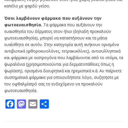
καπέλο με φαρδύ γείσο.
Όσοι λαμβάνουν φάρμακα που αυξάνουν την
φωτοευαισθησία.
Τα φάρμακα που αυξάνουν την
ευαισθησία του δέρματος στον ήλιο (δηλαδή προκαλούν
φωτοευαισθησία), μπορεί να καταστήσουν και τα μάτια
ευαίσθητα σε αυτόν. Στην κατηγορία αυτή ανήκουν ορισμένα
αντιβιοτικά (φθοροκινολόνες, τετρακυκλίνες), αντισυλληπτικά
και φάρμακα με οιστρογόνα που λαμβάνονται από το στόμα, τα
ψωραλένια (χρησιμοποιούνται για δερματοπάθειες όπως η
ψωρίαση), ορισμένα διουρητικά και ηρεμιστικά κ.ά. Αν παίρνετε
συστηματικά φάρμακα για οποιονδήποτε λόγο, συζητήστε με
τον οφθαλμίατρό σας το ενδεχόμενο να προκαλούν
φωτοευαισθησία.
Facebook
Mastodon
Email
Μοιραστείτε