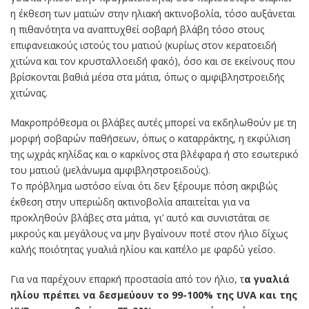
η έκθεση των ματιών στην ηλιακή ακτινοβολία, τόσο αυξάνεται
η πιθανότητα να αναπτυχθεί σοβαρή βλάβη τόσο στους
επιφανειακούς ιστούς του ματιού (κυρίως στον κερατοειδή
χιτώνα και τον κρυσταλλοειδή φακό), όσο και σε εκείνους που
βρίσκονται βαθιά μέσα στα μάτια, όπως ο αμφιβληστροειδής
χιτώνας.
Μακροπρόθεσμα οι βλάβες αυτές μπορεί να εκδηλωθούν με τη
μορφή σοβαρών παθήσεων, όπως ο καταρράκτης, η εκφύλιση
της ωχράς κηλίδας και ο καρκίνος στα βλέφαρα ή στο εσωτερικό
του ματιού (μελάνωμα αμφιβληστροειδούς).
Το πρόβλημα ωστόσο είναι ότι δεν ξέρουμε πόση ακριβώς
έκθεση στην υπεριώδη ακτινοβολία απαιτείται για να
προκληθούν βλάβες στα μάτια, γι’ αυτό και συνιστάται σε
μικρούς και μεγάλους να μην βγαίνουν ποτέ στον ήλιο δίχως
καλής ποιότητας γυαλιά ηλίου και καπέλο με φαρδύ γείσο.
Για να παρέχουν επαρκή προστασία από τον ήλιο, τ
α γυαλιά
ηλίου πρέπει να δεσμεύουν το 99-100% της UVA και της