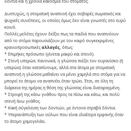
δόντια και η χρόνια κακοσμία του στόματος.
Δυστυχώς, η στοματική αναπνοή έχει σοβαρές σωματικές και
ψυχικές συνέπειες, οι οποίες όμως δεν είναι γνωστές στο ευρύ
κοινό.
Πολλές μελέτες έχουν δείξει πως τα παιδιά που αναπνέουν
από το στόμα παρουσιάζουν με τον καιρό συγκεκριμένες
κρανιοπροσωπικές
αλλαγές
, όπως:
* Επιμήκες πρόσωπο (γίνεται μακρύ και στενό).
* Στενή υπερώα. Κανονικά, η γλώσσα πιέζει τον ουρανίσκο (ή
υπερώα) όταν καταπίνουμε, αλλά στα άτομα με στοματική
αναπνοή η γλώσσα μαθαίνει να μένει χαμηλά στο στόμα για να
μπορεί το άτομο να αναπνέει όταν τρώει. Έτσι, σε όλη τη
διάρκεια της ημέρας η θέση της γλώσσας είναι διαταραγμένη.
* Στροφή της κάτω γνάθου προς τα πίσω και κάτω, και πολύ
στενή άνω γνάθος.
* Κακή σύγκλειση των δοντιών, με έντονα στραβά δόντια.
* Υπερανάπτυξη των ούλων που είναι ιδιαίτερα εμφανής όταν
το άτομο χαμογελάει.