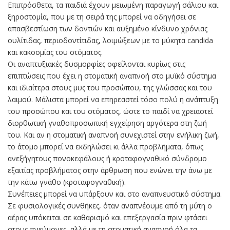
Επιπρόσθετα, τα παιδιά έχουν μειωμένη παραγωγή σάλιου και
ξηροστομία, που με τη σειρά της μπορεί να οδηγήσει σε
απασβεστίωση των δοντιών και αυξημένο κίνδυνο χρόνιας
ουλίτιδας, περιοδοντίτιδας, λοιμώξεων με το μύκητα candida
και κακοσμίας του στόματος.
Οι αναπτυξιακές δυσμορφίες οφείλονται κυρίως στις
επιπτώσεις που έχει η στοματική αναπνοή στο μυϊκό σύστημα
και ιδιαίτερα στους μυς του προσώπου, της γλώσσας και του
λαιμού. Μάλιστα μπορεί να επηρεαστεί τόσο πολύ η ανάπτυξη
του προσώπου και του στόματος, ώστε το παιδί να χρειαστεί
διορθωτική γναθοπροσωπική εγχείρηση αργότερα στη ζωή
του. Και αν η στοματική αναπνοή συνεχιστεί στην ενήλικη ζωή,
το άτομο μπορεί να εκδηλώσει κι άλλα προβλήματα, όπως
ανεξήγητους πονοκεφάλους ή κροταφογναθικό σύνδρομο
εξαιτίας προβλήματος στην άρθρωση που ενώνει την άνω με
την κάτω γνάθο (κροταφογναθική).
Συνέπειες μπορεί να υπάρξουν και στο αναπνευστικό σύστημα.
Σε φυσιολογικές συνθήκες, όταν αναπνέουμε από τη μύτη ο
αέρας υπόκειται σε καθαρισμό και επεξεργασία πριν φτάσει
στους πνεύμονες, αλλά με τη στοματική αναπνοή όλα τα