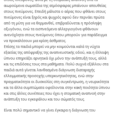
αιωρούμενα σωματίδια της ατμόσφαιρας μπαίνουν απευθείας
στους πνεύμονες. Επειδή μάλιστα ο αέρας που φθάνει στους
πνεύμονες είναι ξηρός και ψυχρός αφού δεν περνάει πρώτα
από τη μύτη για να θερμανθεί, επιβραδύνεται η πρόσληψη
οξυγόνου, ενώ τα εισπνεόμενα αλλεργιογόνα φθάνουν
ανενόχλητα στους πνεύμονες όπου μπορούν για παράδειγμα
να προκαλέσουν μια κρίση άσθματος.
Επίσης τα παιδιά μπορεί να μην κοιμούνται καλά τη νύχτα
εξαιτίας της απόφραξης της αναπνευστικής οδού, και η έλλειψη
ύπνου επηρεάζει αρνητικά όχι μόνο την ανάπτυξή τους, αλλά
και τις επιδόσεις τους στα μαθήματα. Πολύ συχνά εξάλλου στα
παιδιά αυτά γίνεται λανθασμένα διάγνωση διαταραχής
ελλειμματικής προσοχής-υπερκινητικότητας, ενώ στην
πραγματικότητα οι δυσκολίες στη συγκέντρωση, η νευρικότητα
και τα άλλα συμπτώματα οφείλονται στην κακή ποιότητα ύπνου
και στις άλλες συνέπειες που έχει η στοματική αναπνοή στην
ανάπτυξη του εγκεφάλου και του σώματός τους.
Είναι πολύ σημαντικό να γίνει έγκαιρα η διάγνωση του