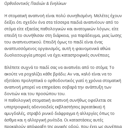
Ορθοδοντικός Παιδιών & Ενηλίκων
Η στοματική αναπνοή είναι πολύ συνηθισμένη. Μελέτες έχουν
δείξει ότι σχεδόν ένα στα τέσσερα παιδιά αναπνέουν από το
στόμα είτε εξαιτίας παθολογικών και ανατομικών λόγων, είτε
επειδή το συνήθισαν στη διάρκεια, για παράδειγμα, μιας ίωσης
του αναπνευστικού. Επειδή όμως το παιδί είναι ένας
αναπτυσσόμενος οργανισμός, αυτή η φαινομενικά αθώα
δυσλειτουργία μπορεί να έχει καταστροφικές συνέπειες.
Βλέπετε συχνά το παιδί σας να αναπνέει από το στόμα; Το
ακούτε να ροχαλίζει κάθε βράδυ; Αν ναι, καλό είναι να το
εξετάσει προληπτικά ο ορθοδοντικός γιατί η χρόνια στοματική
αναπνοή μπορεί να επηρεάσει σοβαρά την ανάπτυξη των
δοντιών και του προσώπου του.
Η παθολογική στοματική αναπνοή συνήθως οφείλεται σε
υπερτροφικές αδενοειδείς εκβλαστήσεις (κρεατάκια) ή
αμυγδαλές, στραβό ρινικό διάφραγμα ή αλλεργίες όπως το
άσθμα και η αλλεργική ρινίτιδα. Οι καταστάσεις αυτές
προκαλούν απόφραξη της ρινικής οδού, που έχει ως συνέπεια