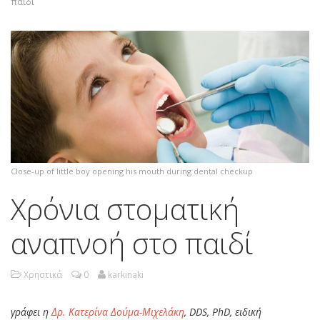
παιδί
Close-up of little boy opening his mouth during dental checkup
Χρόνια στοματική
αναπνοή στο παιδί
Χρηστικά
0
karkinaki
γράφει η
Δρ. Κατερίνα Δούμα-Μιχελάκη
, DDS, PhD, ειδική