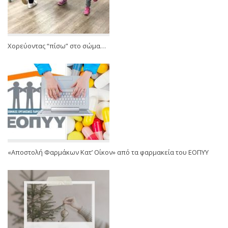
Χορεύοντας “πίσω” στο σώμα…
«Αποστολή Φαρμάκων Κατ’ Οίκον» από τα φαρμακεία του ΕΟΠΥΥ