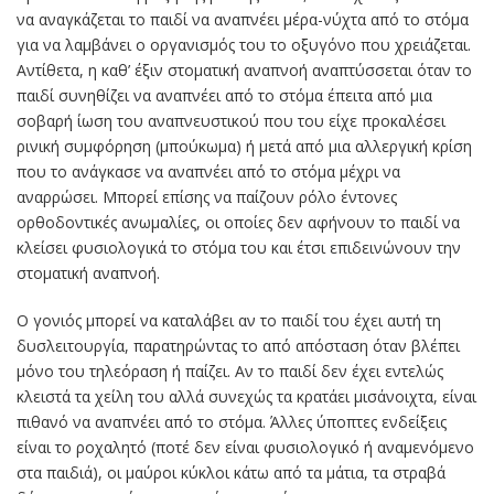
να αναγκάζεται το παιδί να αναπνέει μέρα-νύχτα από το στόμα
για να λαμβάνει ο οργανισμός του το οξυγόνο που χρειάζεται.
Αντίθετα, η καθ’ έξιν στοματική αναπνοή αναπτύσσεται όταν το
παιδί συνηθίζει να αναπνέει από το στόμα έπειτα από μια
σοβαρή ίωση του αναπνευστικού που του είχε προκαλέσει
ρινική συμφόρηση (μπούκωμα) ή μετά από μια αλλεργική κρίση
που το ανάγκασε να αναπνέει από το στόμα μέχρι να
αναρρώσει. Μπορεί επίσης να παίζουν ρόλο έντονες
ορθοδοντικές ανωμαλίες, οι οποίες δεν αφήνουν το παιδί να
κλείσει φυσιολογικά το στόμα του και έτσι επιδεινώνουν την
στοματική αναπνοή.
Ο γονιός μπορεί να καταλάβει αν το παιδί του έχει αυτή τη
δυσλειτουργία, παρατηρώντας το από απόσταση όταν βλέπει
μόνο του τηλεόραση ή παίζει. Αν το παιδί δεν έχει εντελώς
κλειστά τα χείλη του αλλά συνεχώς τα κρατάει μισάνοιχτα, είναι
πιθανό να αναπνέει από το στόμα. Άλλες ύποπτες ενδείξεις
είναι το ροχαλητό (ποτέ δεν είναι φυσιολογικό ή αναμενόμενο
στα παιδιά), οι μαύροι κύκλοι κάτω από τα μάτια, τα στραβά