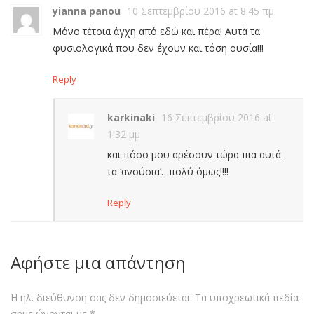
yianna panou
10 Σεπτεμβρίου 2016 at 8:45 πμ
Μόνο τέτοια άγχη από εδώ και πέρα! Αυτά τα
φυσιολογικά που δεν έχουν και τόση ουσία!!!
Reply
karkinaki
16 Σεπτεμβρίου 2016 at
1:32 μμ
και πόσο μου αρέσουν τώρα πια αυτά
τα ‘ανούσια’…πολύ όμως!!!!
Reply
Αφήστε μια απάντηση
Η ηλ. διεύθυνση σας δεν δημοσιεύεται.
Τα υποχρεωτικά πεδία
σημειώνονται με
*