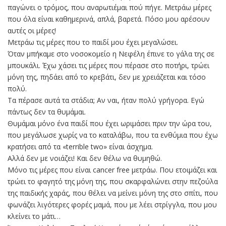
παγώνει ο τρόμος, που αναρωτιέμαι πού πήγε. Μετράω μέρες
που όλα είναι καθημερινά, απλά, βαρετά. Πόσο μου αρέσουν
αυτές οι μέρες!
Μετράω τις μέρες που το παιδί μου έχει μεγαλώσει.
Όταν μπήκαμε στο νοσοκομείο η Νεφέλη έπινε το γάλα της σε
μπουκάλι. Έχω χάσει τις μέρες που πέρασε στο ποτήρι, τρώει
μόνη της, πηδάει από το κρεβάτι, δεν με χρειάζεται και τόσο
πολύ.
Τα πέρασε αυτά τα στάδια; Αν ναι, ήταν πολύ γρήγορα. Εγώ
πάντως δεν τα θυμάμαι.
Θυμάμαι μόνο ένα παιδί που έχει ωριμάσει πριν την ώρα του,
που μεγάλωσε χωρίς να το καταλάβω, που τα ενθύμια που έχω
κρατήσει από τα «terrible two» είναι άσχημα.
Αλλά δεν με νοιάζει! Και δεν θέλω να θυμηθώ.
Μόνο τις μέρες που είναι cancer free μετράω. Που ετοιμάζει και
τρώει το φαγητό της μόνη της, που σκαρφαλώνει στην πεζούλα
της παιδικής χαράς, που θέλει να μείνει μόνη της στο σπίτι, που
φωνάζει λιγότερες φορές μαμά, που με λέει στρίγγλα, που μου
κλείνει το μάτι…