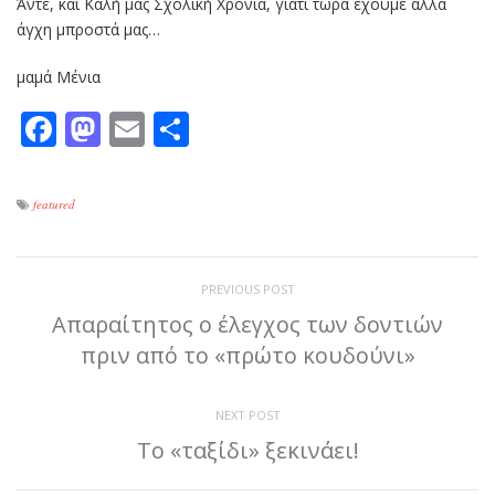
Άντε, και Καλή μας Σχολική Χρονιά, γιατί τώρα έχουμε άλλα
άγχη μπροστά μας…
μαμά Μένια
Facebook
Mastodon
Email
Μοιραστείτε
featured
PREVIOUS POST
Απαραίτητος ο έλεγχος των δοντιών
πριν από το «πρώτο κουδούνι»
NEXT POST
Το «ταξίδι» ξεκινάει!