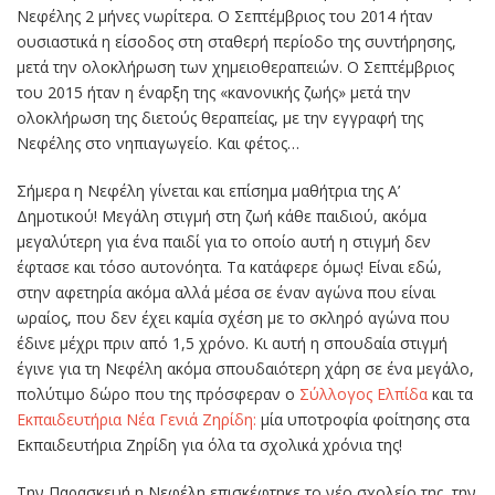
Νεφέλης 2 μήνες νωρίτερα. Ο Σεπτέμβριος του 2014 ήταν
ουσιαστικά η είσοδος στη σταθερή περίοδο της συντήρησης,
μετά την ολοκλήρωση των χημειοθεραπειών. Ο Σεπτέμβριος
του 2015 ήταν η έναρξη της «κανονικής ζωής» μετά την
ολοκλήρωση της διετούς θεραπείας, με την εγγραφή της
Νεφέλης στο νηπιαγωγείο. Και φέτος…
Σήμερα η Νεφέλη γίνεται και επίσημα μαθήτρια της Α’
Δημοτικού! Μεγάλη στιγμή στη ζωή κάθε παιδιού, ακόμα
μεγαλύτερη για ένα παιδί για το οποίο αυτή η στιγμή δεν
έφτασε και τόσο αυτονόητα. Τα κατάφερε όμως! Είναι εδώ,
στην αφετηρία ακόμα αλλά μέσα σε έναν αγώνα που είναι
ωραίος, που δεν έχει καμία σχέση με το σκληρό αγώνα που
έδινε μέχρι πριν από 1,5 χρόνο. Κι αυτή η σπουδαία στιγμή
έγινε για τη Νεφέλη ακόμα σπουδαιότερη χάρη σε ένα μεγάλο,
πολύτιμο δώρο που της πρόσφεραν ο
Σύλλογος Ελπίδα
και τα
Εκπαιδευτήρια Νέα Γενιά Ζηρίδη:
μία υποτροφία φοίτησης στα
Εκπαιδευτήρια Ζηρίδη για όλα τα σχολικά χρόνια της!
Την Παρασκευή η Νεφέλη επισκέφτηκε το νέο σχολείο της, την