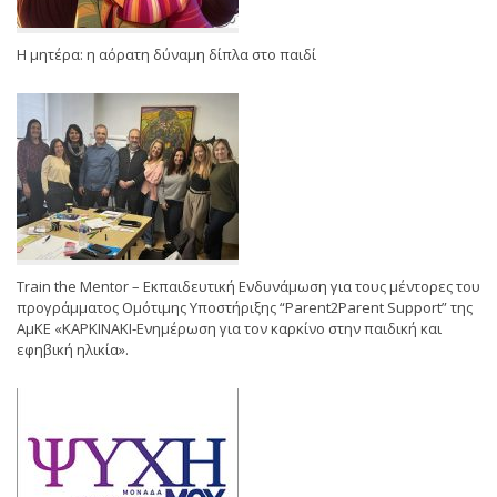
Η μητέρα: η αόρατη δύναμη δίπλα στο παιδί
Train the Mentor – Εκπαιδευτική Ενδυνάμωση για τους μέντορες του
προγράμματος Ομότιμης Υποστήριξης “Parent2Parent Support” της
ΑμΚΕ «ΚΑΡΚΙΝΑΚΙ-Ενημέρωση για τον καρκίνο στην παιδική και
εφηβική ηλικία».