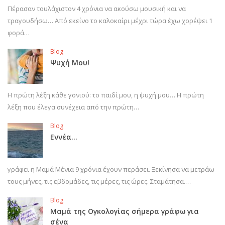
Πέρασαν τουλάχιστον 4 χρόνια να ακούσω μουσική και να
τραγουδήσω… Από εκείνο το καλοκαίρι μέχρι τώρα έχω χορέψει 1
φορά…
Blog
Ψυχή Μου!
Η πρώτη λέξη κάθε γονιού: το παιδί μου, η ψυχή μου… Η πρώτη
λέξη που έλεγα συνέχεια από την πρώτη…
Blog
Εννέα…
γράφει η Μαμά Μένια 9 χρόνια έχουν περάσει. Ξεκίνησα να μετράω
τους μήνες, τις εβδομάδες, τις μέρες, τις ώρες. Σταμάτησα.…
Blog
Μαμά της Ογκολογίας σήμερα γράφω για
σένα