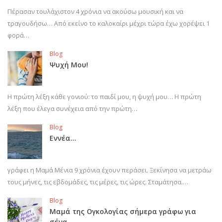
Πέρασαν τουλάχιστον 4 χρόνια να ακούσω μουσική και να
τραγουδήσω… Από εκείνο το καλοκαίρι μέχρι τώρα έχω χορέψει 1
φορά…
Blog
Ψυχή Μου!
Η πρώτη λέξη κάθε γονιού: το παιδί μου, η ψυχή μου… Η πρώτη
λέξη που έλεγα συνέχεια από την πρώτη…
Blog
Εννέα…
γράφει η Μαμά Μένια 9 χρόνια έχουν περάσει. Ξεκίνησα να μετράω
τους μήνες, τις εβδομάδες, τις μέρες, τις ώρες. Σταμάτησα.…
Blog
Μαμά της Ογκολογίας σήμερα γράφω για
σένα