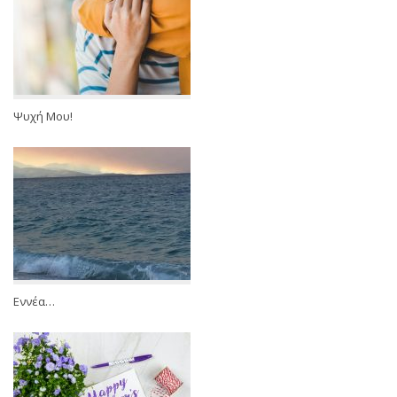
Ψυχή Μου!
Εννέα…