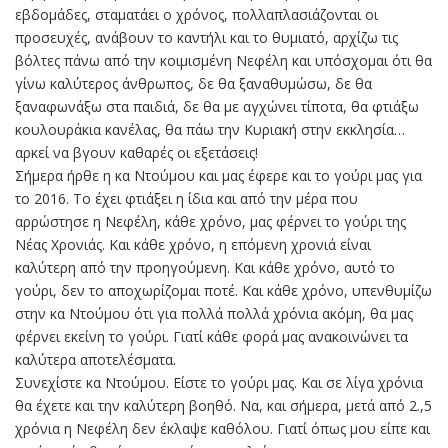
εβδομάδες, σταματάει ο χρόνος, πολλαπλασιάζονται οι
προσευχές, ανάβουν το καντήλι και το θυμιατό, αρχίζω τις
βόλτες πάνω από την κοιμισμένη Νεφέλη και υπόσχομαι ότι θα
γίνω καλύτερος άνθρωπος, δε θα ξαναθυμώσω, δε θα
ξαναφωνάξω στα παιδιά, δε θα με αγχώνει τίποτα, θα φτιάξω
κουλουράκια κανέλας, θα πάω την Κυριακή στην εκκλησία…
αρκεί να βγουν καθαρές οι εξετάσεις!
Σήμερα ήρθε η κα Ντούμου και μας έφερε και το γούρι μας για
το 2016. Το έχει φτιάξει η ίδια και από την μέρα που
αρρώστησε η Νεφέλη, κάθε χρόνο, μας φέρνει το γούρι της
Νέας Χρονιάς. Και κάθε χρόνο, η επόμενη χρονιά είναι
καλύτερη από την προηγούμενη. Και κάθε χρόνο, αυτό το
γούρι, δεν το αποχωρίζομαι ποτέ. Και κάθε χρόνο, υπενθυμίζω
στην κα Ντούμου ότι για πολλά πολλά χρόνια ακόμη, θα μας
φέρνει εκείνη το γούρι. Γιατί κάθε φορά μας ανακοινώνει τα
καλύτερα αποτελέσματα.
Συνεχίστε κα Ντούμου. Είστε το γούρι μας. Και σε λίγα χρόνια
θα έχετε και την καλύτερη βοηθό. Να, και σήμερα, μετά από 2.,5
χρόνια η Νεφέλη δεν έκλαψε καθόλου. Γιατί όπως μου είπε και