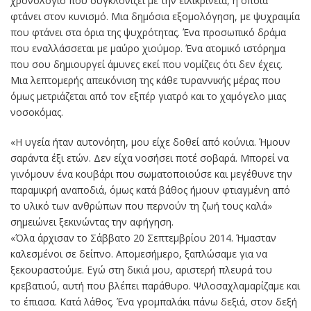
χρονολόγιο που συγκλονίζει με την ειλικρίνεια, η οποία
φτάνει στον κυνισμό. Μια δημόσια εξομολόγηση, με ψυχραιμία
που φτάνει στα όρια της ψυχρότητας. Ένα προσωπικό δράμα
που εναλλάσσεται με μαύρο χιούμορ. Ένα ατομικό ιστόρημα
που σου δημιουργεί άμυνες εκεί που νομίζεις ότι δεν έχεις.
Μια λεπτομερής απεικόνιση της κάθε τυραννικής μέρας που
όμως μετριάζεται από τον εξπέρ γιατρό και το χαμόγελο μιας
νοσοκόμας.
«Η υγεία ήταν αυτονόητη, μου είχε δοθεί από κούνια. Ήμουν
σαράντα έξι ετών. Δεν είχα νοσήσει ποτέ σοβαρά. Μπορεί να
γινόμουν ένα κουβάρι που σωματοποιούσε και μεγέθυνε την
παραμικρή αναποδιά, όμως κατά βάθος ήμουν φτιαγμένη από
το υλικό των ανθρώπων που περνούν τη ζωή τους καλά»
σημειώνει ξεκινώντας την αφήγηση.
«Όλα άρχισαν το Σάββατο 20 Σεπτεμβρίου 2014. Ήμασταν
καλεσμένοι σε δείπνο. Απομεσήμερο, ξαπλώσαμε για να
ξεκουραστούμε. Εγώ στη δικιά μου, αριστερή πλευρά του
κρεβατιού, αυτή που βλέπει παράθυρο. Ψιλοσαχλαμαρίζαμε και
το έπιασα. Κατά λάθος. Ένα γρομπαλάκι πάνω δεξιά, στον δεξή