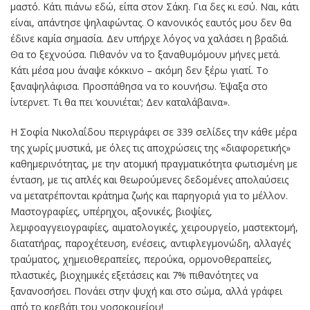
μαστό. Κάτι πιάνω εδώ, είπα στον Σάκη. Για δες κι εσύ. Ναι, κάτι
είναι, απάντησε ψηλαφώντας. Ο κανονικός εαυτός μου δεν θα
έδινε καμία σημασία. Δεν υπήρχε λόγος να χαλάσει η βραδιά.
Θα το ξεχνούσα. Πιθανόν να το ξαναθυμόμουν μήνες μετά.
Κάτι μέσα μου άναψε κόκκινο – ακόμη δεν ξέρω γιατί. Το
ξαναψηλάφισα. Προσπάθησα να το κουνήσω. Έψαξα στο
ίντερνετ. Τι θα πει ‘κουνιέται’; Δεν καταλάβαινα».
Η Σοφία Νικολαΐδου περιγράφει σε 339 σελίδες την κάθε μέρα
της χωρίς μυστικά, με όλες τις αποχρώσεις της «διαφορετικής»
καθημερινότητας, με την ατομική πραγματικότητα φωτισμένη με
ένταση, με τις απλές και θεωρούμενες δεδομένες απολαύσεις
να μετατρέπονται κράτημα ζωής και παρηγοριά για το μέλλον.
Μαστογραφίες, υπέρηχοι, αξονικές, βιοψίες,
λεμφοαγγειογραφίες, αιματολογικές, χειρουργείο, μαστεκτομή,
διατατήρας, παροχέτευση, ενέσεις, αντιφλεγμονώδη, αλλαγές
τραύματος, χημειοθεραπείες, περούκα, ορμονοθεραπείες,
πλαστικές, βιοχημικές εξετάσεις και 7% πιθανότητες να
ξανανοσήσει. Πονάει στην ψυχή και στο σώμα, αλλά γράφει
από το κρεβάτι του νοσοκομείου!