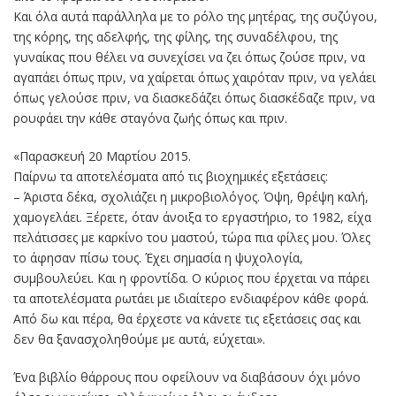
Και όλα αυτά παράλληλα με το ρόλο της μητέρας, της συζύγου,
της κόρης, της αδελφής, της φίλης, της συναδέλφου, της
γυναίκας που θέλει να συνεχίσει να ζει όπως ζούσε πριν, να
αγαπάει όπως πριν, να χαίρεται όπως χαιρόταν πριν, να γελάει
όπως γελούσε πριν, να διασκεδάζει όπως διασκέδαζε πριν, να
ρουφάει την κάθε σταγόνα ζωής όπως και πριν.
«Παρασκευή 20 Μαρτίου 2015.
Παίρνω τα αποτελέσματα από τις βιοχημικές εξετάσεις:
– Άριστα δέκα, σχολιάζει η μικροβιολόγος. Όψη, θρέψη καλή,
χαμογελάει. Ξέρετε, όταν άνοιξα το εργαστήριο, το 1982, είχα
πελάτισσες με καρκίνο του μαστού, τώρα πια φίλες μου. Όλες
το άφησαν πίσω τους. Έχει σημασία η ψυχολογία,
συμβουλεύει. Και η φροντίδα. Ο κύριος που έρχεται να πάρει
τα αποτελέσματα ρωτάει με ιδιαίτερο ενδιαφέρον κάθε φορά.
Από δω και πέρα, θα έρχεστε να κάνετε τις εξετάσεις σας και
δεν θα ξανασχοληθούμε με αυτά, εύχεται».
Ένα βιβλίο θάρρους που οφείλουν να διαβάσουν όχι μόνο