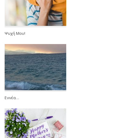
Ψυχή Μου!
Εννέα…