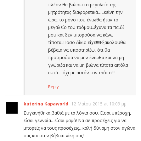
πλέον θα βιώσω το μεγαλείο της
μητρότητας διαφορετικά…Εκείνη την
ώρα, το μόνο που ένιωθα ήταν το
μεγαλείο του τρόμου..έχανα τα παιδί
μου και δεν μπορούσα να κάνω
τίποτα..Πόσο δίκιο είχε!!!!Εξακολουθώ
βέβαια να υποστηρίζω, ότι θα
προτιμούσα να μην ένιωθα και να μη
γνώριζα και να μη βιώνα τίποτα απ’όλα
αυτά… όχι με αυτόν τον τρόπο!!!!
Reply
katerina Kapaworld
12 Μαΐου 2015 at 10:09 μμ
Συγκινήθηκα βαθιά με τα λόγια σου. Είσαι υπέροχη,
είσαι γενναία…είσαι μαμά! Να σε προσέχεις για να
μπορείς να τους προσέχεις…καλή δύναμη στον αγώνα
σας και στην βέβαια νίκη σας!