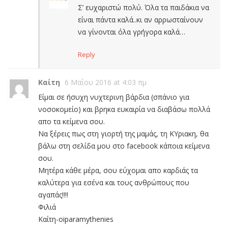
Σ’ ευχαριστώ πολύ. Όλα τα παιδάκια να
είναι πάντα καλά..κι αν αρρωσταίνουν
να γίνονται όλα γρήγορα καλά…
Reply
Καίτη
6 Μαΐου 2016 at 4:03 πμ
Είμαι σε ήσυχη νυχτερινη βάρδια (σπάνιο για
νοσοκομείο) και βρηκα ευκαιρία να διαβάσω πολλά
απο τα κείμενα σου.
Να ξέρεις πως στη γιορτή της μαμάς, τη ΚΥριακη, θα
βάλω στη σελίδα μου στο facebook κάποια κείμενα
σου.
Μητέρα κάθε μέρα, σου εύχομαι απο καρδιάς τα
καλύτερα για εσένα και τους ανθρώπους που
αγαπάς!!!!
Φιλιά
Καίτη-oiparamythenies