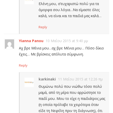
Ελένη μου, σ’ευχαριστώ πολύ για τα
όμορφα σου λόγια…Να είμαστε όλες
καλά, να είναι και τα παιδιά μας καλά…
Reply
Yianna Panou
10 Μαΐου 2015 at 9:40 μμ
Αχ βρε Μένια μου…αχ βρε Μένια μου… Πόσο δίκιο
έχεις… Με βρίσκεις απόλυτα σύμφωνη.
Reply
karkinaki
11 Μαΐου 2015 at 12:26 πμ
Θυμώνω πολύ που νιώθω τόσο πολύ
μαμά, από τη μέρα που αρρώστησε το
παιδί μου. Μου το είχε η παιδιάτρος μας
(η οποία πρόλαβε τα χειρότερα όταν
είδε τη Νεφέλη πριν τη διάγνωση), ότι