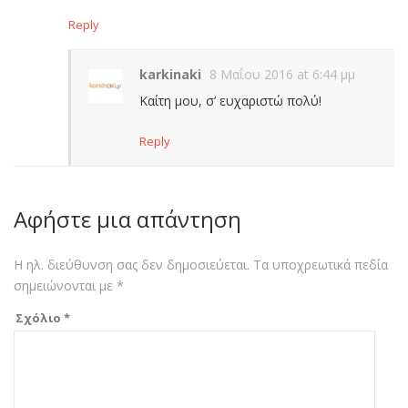
Reply
karkinaki
8 Μαΐου 2016 at 6:44 μμ
Καίτη μου, σ’ ευχαριστώ πολύ!
Reply
Αφήστε μια απάντηση
Η ηλ. διεύθυνση σας δεν δημοσιεύεται.
Τα υποχρεωτικά πεδία
σημειώνονται με
*
Σχόλιο
*