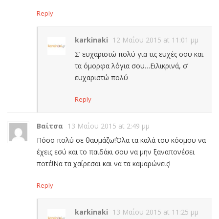
Reply
karkinaki
12 Μαΐου 2015 at 11:01 μμ
Σ’ ευχαριστώ πολύ για τις ευχές σου και
τα όμορφα λόγια σου…Ειλικρινά, σ’
ευχαριστώ πολύ
Reply
Βαίτσα
13 Μαΐου 2015 at 2:49 μμ
Πόσο πολύ σε θαυμάζω!Όλα τα καλά του κόσμου να
έχεις εσύ και το παιδάκι σου να μην ξαναπονέσει
ποτέ!Να τα χαίρεσαι και να τα καμαρώνεις!
Reply
karkinaki
13 Μαΐου 2015 at 11:25 μμ