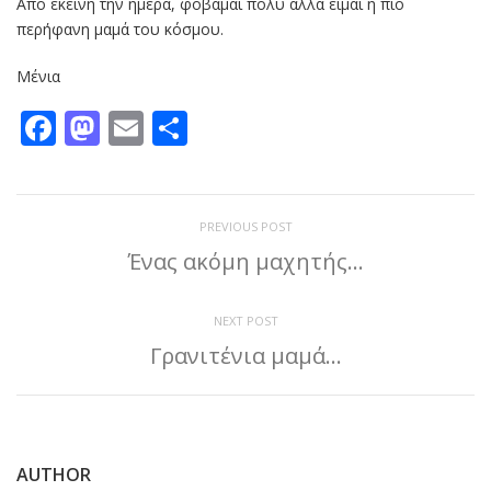
Από εκείνη την ημέρα, φοβάμαι πολύ αλλά είμαι η πιο
περήφανη μαμά του κόσμου.
Μένια
Facebook
Mastodon
Email
Μοιραστείτε
PREVIOUS POST
Ένας ακόμη μαχητής…
NEXT POST
Γρανιτένια μαμά…
AUTHOR