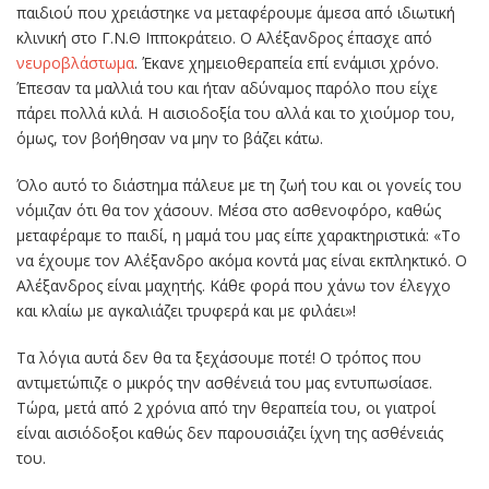
παιδιού που χρειάστηκε να μεταφέρουμε άμεσα από ιδιωτική
κλινική στο Γ.Ν.Θ Ιπποκράτειο. Ο Αλέξανδρος έπασχε από
νευροβλάστωμα
. Έκανε χημειοθεραπεία επί ενάμισι χρόνο.
Έπεσαν τα μαλλιά του και ήταν αδύναμος παρόλο που είχε
πάρει πολλά κιλά. Η αισιοδοξία του αλλά και το χιούμορ του,
όμως, τον βοήθησαν να μην το βάζει κάτω.
Όλο αυτό το διάστημα πάλευε με τη ζωή του και οι γονείς του
νόμιζαν ότι θα τον χάσουν. Μέσα στο ασθενοφόρο, καθώς
μεταφέραμε το παιδί, η μαμά του μας είπε χαρακτηριστικά: «Το
να έχουμε τον Αλέξανδρο ακόμα κοντά μας είναι εκπληκτικό. Ο
Αλέξανδρος είναι μαχητής. Κάθε φορά που χάνω τον έλεγχο
και κλαίω με αγκαλιάζει τρυφερά και με φιλάει»!
Τα λόγια αυτά δεν θα τα ξεχάσουμε ποτέ! Ο τρόπος που
αντιμετώπιζε ο μικρός την ασθένειά του μας εντυπωσίασε.
Τώρα, μετά από 2 χρόνια από την θεραπεία του, οι γιατροί
είναι αισιόδοξοι καθώς δεν παρουσιάζει ίχνη της ασθένειάς
του.