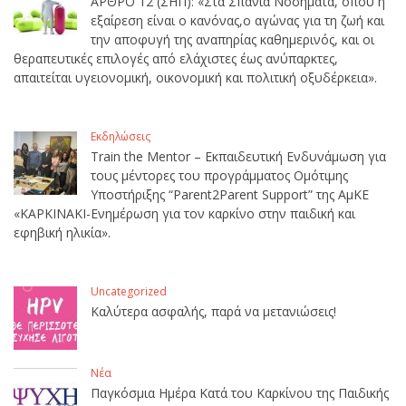
ΑΡΘΡΟ 12 (ΣΗΠ): «Στα Σπάνια Νοσήματα, όπου η
εξαίρεση είναι ο κανόνας,ο αγώνας για τη ζωή και
την αποφυγή της αναπηρίας καθημερινός, και οι
θεραπευτικές επιλογές από ελάχιστες έως ανύπαρκτες,
απαιτείται υγειονομική, οικονομική και πολιτική οξυδέρκεια».
Εκδηλώσεις
Train the Mentor – Εκπαιδευτική Ενδυνάμωση για
τους μέντορες του προγράμματος Ομότιμης
Υποστήριξης “Parent2Parent Support” της ΑμΚΕ
«ΚΑΡΚΙΝΑΚΙ-Ενημέρωση για τον καρκίνο στην παιδική και
εφηβική ηλικία».
Uncategorized
Καλύτερα ασφαλής, παρά να μετανιώσεις!
Νέα
Παγκόσμια Ημέρα Κατά του Καρκίνου της Παιδικής