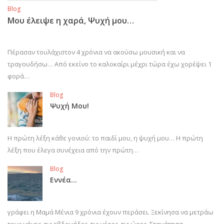
Blog
Μου έλειψε η χαρά, Ψυχή μου…
Πέρασαν τουλάχιστον 4 χρόνια να ακούσω μουσική και να
τραγουδήσω… Από εκείνο το καλοκαίρι μέχρι τώρα έχω χορέψει 1
φορά…
Blog
Ψυχή Μου!
Η πρώτη λέξη κάθε γονιού: το παιδί μου, η ψυχή μου… Η πρώτη
λέξη που έλεγα συνέχεια από την πρώτη…
Blog
Εννέα…
γράφει η Μαμά Μένια 9 χρόνια έχουν περάσει. Ξεκίνησα να μετράω