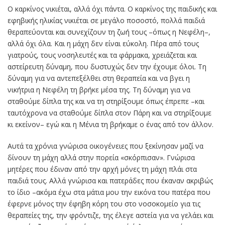
Ο καρκίνος νικιέται, αλλά όχι πάντα. Ο καρκίνος της παιδικής και
εφηβικής ηλικίας νικιέται σε μεγάλο ποσοστό, πολλά παιδιά
θεραπεύονται και συνεχίζουν τη ζωή τους –όπως η Νεφέλη–,
αλλά όχι όλα. Και η μάχη δεν είναι εύκολη. Πέρα από τους
γιατρούς, τους νοσηλευτές και τα φάρμακα, χρειάζεται και
αστείρευτη δύναμη, που δυστυχώς δεν την έχουμε όλοι. Τη
δύναμη για να αντεπεξέλθει στη θεραπεία και να βγει η
νικήτρια η Νεφέλη τη βρήκε μέσα της. Τη δύναμη για να
σταθούμε δίπλα της και να τη στηρίξουμε όπως έπρεπε –και
ταυτόχρονα να σταθούμε δίπλα στον Πάρη και να στηρίξουμε
κι εκείνον– εγώ και η Μένια τη βρήκαμε ο ένας από τον άλλον.
Αυτά τα χρόνια γνώρισα οικογένειες που ξεκίνησαν μαζί να
δίνουν τη μάχη αλλά στην πορεία «σκόρπισαν». Γνώρισα
μητέρες που έδιναν από την αρχή μόνες τη μάχη πλάι στα
παιδιά τους. Αλλά γνώρισα και πατεράδες που έκαναν ακριβώς
το ίδιο –ακόμα έχω στα μάτια μου την εικόνα του πατέρα που
έφερνε μόνος την έφηβη κόρη του στο νοσοκομείο για τις
θεραπείες της, την φρόντιζε, της έλεγε αστεία για να γελάει και