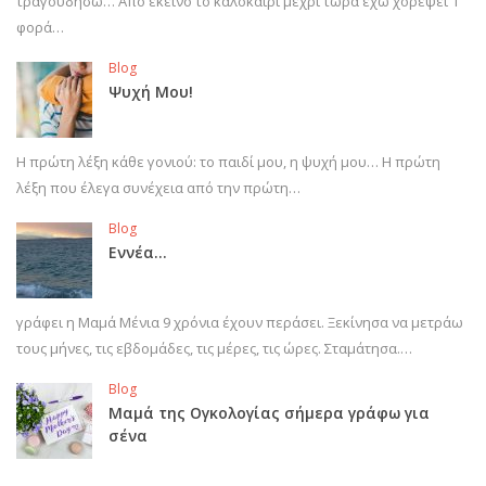
τραγουδήσω… Από εκείνο το καλοκαίρι μέχρι τώρα έχω χορέψει 1
φορά…
Blog
Ψυχή Μου!
Η πρώτη λέξη κάθε γονιού: το παιδί μου, η ψυχή μου… Η πρώτη
λέξη που έλεγα συνέχεια από την πρώτη…
Blog
Εννέα…
γράφει η Μαμά Μένια 9 χρόνια έχουν περάσει. Ξεκίνησα να μετράω
τους μήνες, τις εβδομάδες, τις μέρες, τις ώρες. Σταμάτησα.…
Blog
Μαμά της Ογκολογίας σήμερα γράφω για
σένα