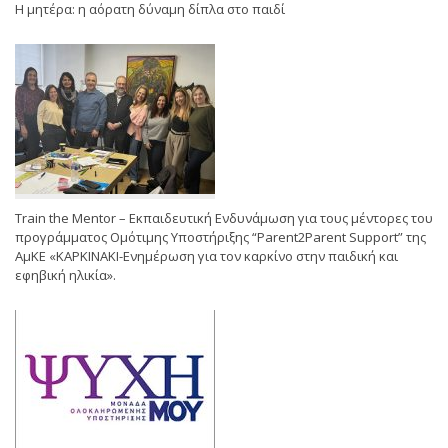
Η μητέρα: η αόρατη δύναμη δίπλα στο παιδί
Train the Mentor – Εκπαιδευτική Ενδυνάμωση για τους μέντορες του
προγράμματος Ομότιμης Υποστήριξης “Parent2Parent Support” της
ΑμΚΕ «ΚΑΡΚΙΝΑΚΙ-Ενημέρωση για τον καρκίνο στην παιδική και
εφηβική ηλικία».