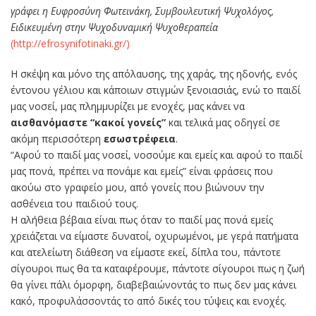
γράφει η Ευφροσύνη Φωτεινάκη, Συμβουλευτική Ψυχολόγος,
Ειδικευμένη στην Ψυχοδυναμική Ψυχοθεραπεία
(http://efrosynifotinaki.gr/)
Η σκέψη και μόνο της απόλαυσης, της χαράς, της ηδονής, ενός
έντονου γέλιου και κάποιων στιγμών ξενοιασιάς, ενώ το παιδί
μας νοσεί, μας πλημμυρίζει με ενοχές, μας κάνει να
αισθανόμαστε “κακοί γονείς”
και τελικά μας οδηγεί σε
ακόμη περισσότερη
εσωστρέφεια
.
“Αφού το παιδί μας νοσεί, νοσούμε και εμείς και αφού το παιδί
μας πονά, πρέπει να πονάμε και εμείς” είναι φράσεις που
ακούω στο γραφείο μου, από γονείς που βιώνουν την
ασθένεια του παιδιού τους.
Η αλήθεια βέβαια είναι πως όταν το παιδί μας πονά εμείς
χρειάζεται να είμαστε δυνατοί, οχυρωμένοι, με γερά πατήματα
και ατελείωτη διάθεση να είμαστε εκεί, δίπλα του, πάντοτε
σίγουροι πως θα τα καταφέρουμε, πάντοτε σίγουροι πως η ζωή
θα γίνει πάλι όμορφη, διαβεβαιώνοντάς το πως δεν μας κάνει
κακό, προφυλάσσοντάς το από δικές του τύψεις και ενοχές.