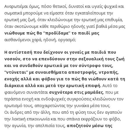
Αναρωτιέμαι όμως, πόσο θετικοί, δυνατοί και υγιείς ψυχικά και
σωματικά μπορούμε να είμαστε όταν εγκαταλείπουμε την
ερωτική μας ζωή, όταν κλειδώνουμε την ερωτική μας επιθυμία,
όταν σκοτώνουμε κάθε περιθώριο ηδονής γιατί βαθιά μέσα μας
νιώθουμε πώς θα “προδίδαμε” το παιδί μας
αισθανόμενοι χαρά, ηδονή, οργασμό;
Η αντίστασή που δείχνουν οι γονείς με παιδιά που
νοσούν, στο να επενδύσουν στην σεξουαλική τους ζωή
και να συνδεθούν ερωτικά με τον σύντροφο τους,
“ντύνεται” με συναισθήματα αποστροφής, ντροπής,
ενοχής αλλά και φόβου για το πώς θα νιώθουν κατά τη
διάρκεια αλλά και μετά την ερωτική επαφή.
Αυτό το
φαινόμενο συναντάται
συχνότερα στις μαμάδες
, που με
τεράστια ενοχή και ενδοψυχικές συγκρούσεις κλειδώνουν τον
ερωτισμό τους, αποχαιρετώντας την γυναίκα μέσα τους.
Οι άνδρες από την άλλη, που από τη φύση τους δεν αγαπούν
την λεκτική επικοινωνία και που σπάνια εκφράζουν το φόβο,
την αγωνία, την απελπισία τους,
αποζητούν μέσω της