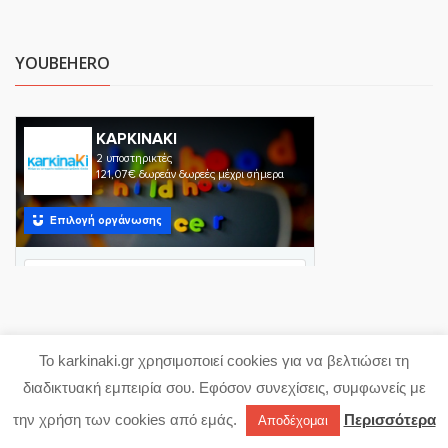
YOUBEHERO
Το karkinaki.gr χρησιμοποιεί cookies για να βελτιώσει τη
Copyright 2023 karkinaki.gr
διαδικτυακή εμπειρία σου. Εφόσον συνεχίσεις, συμφωνείς με
Powered with ♥ by
proDigi
την χρήση των cookies από εμάς.
Περισσότερα
Αποδέχομαι