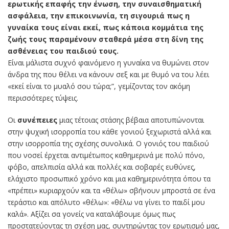
ερωτικής επαφής την ένωση, την συναισθηματική
ασφάλεια, την επικοινωνία, τη σιγουριά πως η
γυναίκα τους είναι εκεί, πως κάποια κομμάτια της
ζωής τους παραμένουν σταθερά μέσα στη δίνη της
ασθένειας του παιδιού τους.
Είναι μάλιστα συχνό φαινόμενο η γυναίκα να θυμώνει στον
άνδρα της που θέλει να κάνουν σεξ και με θυμό να του λέει
«εκεί είναι το μυαλό σου τώρα;”, γεμίζοντας τον ακόμη
περισσότερες τύψεις.
Οι
συνέπειες
μιας τέτοιας στάσης βέβαια αποτυπώνονται
στην ψυχική ισορροπία του κάθε γονιού ξεχωριστά αλλά και
στην ισορροπία της σχέσης συνολικά. Ο γονιός του παιδιού
που νοσεί έρχεται αντιμέτωπος καθημερινά με πολύ πόνο,
φόβο, απελπισία αλλά και πολλές και σοβαρές ευθύνες,
ελάχιστο προσωπικό χρόνο και μια καθημερινότητα όπου τα
«πρέπει» κυριαρχούν και τα «θέλω» σβήνουν μπροστά σε ένα
τεράστιο και απόλυτο «θέλω»: «θέλω να γίνει το παιδί μου
καλά». Αξίζει σα γονείς να καταλάβουμε όμως πως
προστατεύοντας τη σχέση μας, συντηρώντας τον ερωτισμό μας,