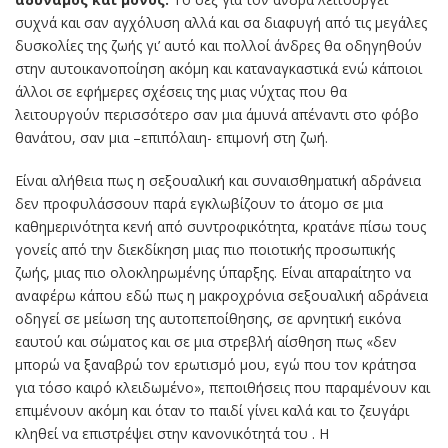
συχνά και σαν αγχόλυση αλλά και σα διαφυγή από τις μεγάλες
δυσκολίες της ζωής γι’ αυτό και πολλοί άνδρες θα οδηγηθούν
στην αυτοικανοποίηση ακόμη και καταναγκαστικά ενώ κάποιοι
άλλοι σε εφήμερες σχέσεις της μιας νύχτας που θα
λειτουργούν περισσότερο σαν μια άμυνά απέναντι στο φόβο
θανάτου, σαν μια –επιπόλαιη- επιμονή στη ζωή.
Είναι αλήθεια πως η σεξουαλική και συναισθηματική αδράνεια
δεν προφυλάσσουν παρά εγκλωβίζουν το άτομο σε μια
καθημερινότητα κενή από συντροφικότητα, κρατάνε πίσω τους
γονείς από την διεκδίκηση μιας πιο ποιοτικής προσωπικής
ζωής, μιας πιο ολοκληρωμένης ύπαρξης. Είναι απαραίτητο να
αναφέρω κάπου εδώ πως η μακροχρόνια σεξουαλική αδράνεια
οδηγεί σε μείωση της αυτοπεποίθησης, σε αρνητική εικόνα
εαυτού και σώματος και σε μια στρεβλή αίσθηση πως «δεν
μπορώ να ξαναβρώ τον ερωτισμό μου, εγώ που τον κράτησα
για τόσο καιρό κλειδωμένο», πεποιθήσεις που παραμένουν και
επιμένουν ακόμη και όταν το παιδί γίνει καλά και το ζευγάρι
κληθεί να επιστρέψει στην κανονικότητά του . Η