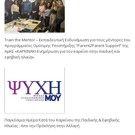
Train the Mentor – Εκπαιδευτική Ενδυνάμωση για τους μέντορες του
προγράμματος Ομότιμης Υποστήριξης “Parent2Parent Support” της
ΑμΚΕ «ΚΑΡΚΙΝΑΚΙ-Ενημέρωση για τον καρκίνο στην παιδική και
εφηβική ηλικία».
Παγκόσμια Ημέρα Κατά του Καρκίνου της Παιδικής & Εφηβικής
Ηλικίας : Απο την Πρόκληση στην Αλλαγή