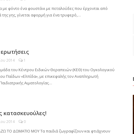
ία με φόντο ένα φουστάνι με πεταλούδες που έρχονται από
 της γης, γίνεται αφορμή για ένα τρυφερό,…
 ερωτήσεις
ίου 2014
1
 ομάδα του Κέντρου Ειδικών Θεραπειών (ΚΕΘ) του Ογκολογικού
ου Παίδων «Ελπίδα», με επικεφαλής τον Αναπληρωτή
Παιδιατρικής Αιματολογίας…
ς κατασκευούλες!
ίου 2014
0
ΖΩ ΤΟ ΔΩΜΑΤΙΟ ΜΟΥ Τα παιδιά ζωγραφίζουν και φτιάχνουν