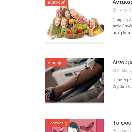
Αντικα
Διατροφή
1 Απριλ
Γράφει η Δ
αιτία θανά
με τη δια
Δίνουμε
Διάφορα
31 Μαρτ
Η 21η αιμ
Ζηρίδη» θ
Το φου
Προτάσεις
27 Μαρτ