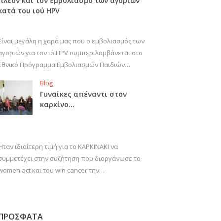
πλέον και τον εμβολιασμό των αγοριών
κατά του ιού HPV
Είναι μεγάλη η χαρά μας που ο εμβολιασμός των
αγοριών για τον ιό HPV συμπεριλαμβάνεται στο
Εθνικό Πρόγραμμα Εμβολιασμών Παιδιών…
Blog
Γυναίκες απέναντι στον
καρκίνο…
Ήταν ιδιαίτερη τιμή για το ΚΑΡΚΙΝΑΚΙ να
συμμετέχει στην συζήτηση που διοργάνωσε το
women act και του win cancer την…
ΠΡΟΣΦΑΤΑ