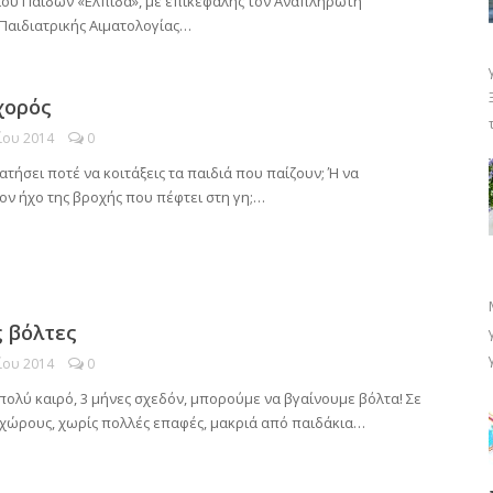
ου Παίδων «Ελπίδα», με επικεφαλής τον Αναπληρωτή
Παιδιατρικής Αιματολογίας…
χορός
ίου 2014
0
ατήσει ποτέ να κοιτάξεις τα παιδιά που παίζουν; Ή να
ον ήχο της βροχής που πέφτει στη γη;…
 βόλτες
ίου 2014
0
πολύ καιρό, 3 μήνες σχεδόν, μπορούμε να βγαίνουμε βόλτα! Σε
 χώρους, χωρίς πολλές επαφές, μακριά από παιδάκια…