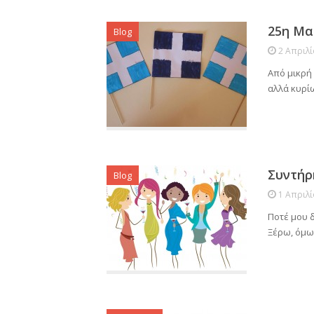
25η Μα
Blog
2 Απριλ
Από μικρή 
αλλά κυρίω
Συντήρ
Blog
1 Απριλ
Ποτέ μου δ
Ξέρω, όμως