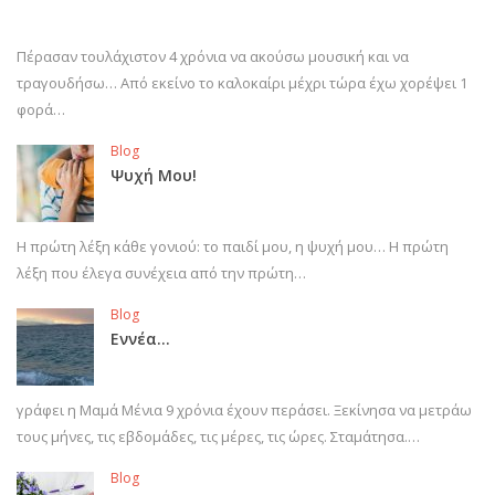
Πέρασαν τουλάχιστον 4 χρόνια να ακούσω μουσική και να
τραγουδήσω… Από εκείνο το καλοκαίρι μέχρι τώρα έχω χορέψει 1
φορά…
Blog
Ψυχή Μου!
Η πρώτη λέξη κάθε γονιού: το παιδί μου, η ψυχή μου… Η πρώτη
λέξη που έλεγα συνέχεια από την πρώτη…
Blog
Εννέα…
γράφει η Μαμά Μένια 9 χρόνια έχουν περάσει. Ξεκίνησα να μετράω
τους μήνες, τις εβδομάδες, τις μέρες, τις ώρες. Σταμάτησα.…
Blog