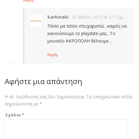
Reply
karkinaki
20 Μαΐου 2015 at 2:17 μμ
Πόσο μα πόσο σ’ευχαριστώ…καιρός να
κανονίσουμε το playdate μας…Το
μουσείο ΑΚΡΟΠΟΛΗ θέλουμε….
Reply
Αφήστε μια απάντηση
Η ηλ. διεύθυνση σας δεν δημοσιεύεται.
Τα υποχρεωτικά πεδία
σημειώνονται με
*
Σχόλιο
*