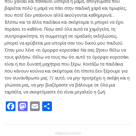
που χαλάει και παθαίνει υστερία η μαμά, απογεύματα που
βαριέται πολύ η μαμά να πάει στην παιδική χαρά και τιμωρίες,
που ποτέ δεν μπαίνουν αλλά ακούγονται καθημερινά…
Βλέπω και τα άλλα παιδάκια και σκέφτομαι τι μπορεί να έχει
περάσει το καθένα. Πίσω από όλα αυτά τα χαμόγελα, τη
συντροφικότητα, τη συμμετοχή σε ομαδικές εκδηλώσεις,
μπορεί να κρύβεται μια ιστορία σαν του δικού μου παιδιού.
Όταν μου λένε «τι όμορφο κοριτσάκι! Να σας ζήσει» θέλω να
τους φιλήσω. Θέλω να τους πω ότι αυτό το όμορφο κοριτσάκι
είναι η πιο δυνατή μαχήτρια που ξέρω. Κοιτάζω τα παιδάκια
που κάνουν κούνια και σκέφτομαι ότι τίποτα δεν ξέρουμε για
τον συνάνθρωπο μας. Γι’ αυτό, να μην προτρέχει η σκέψη και η
γλώσσα μας, να μην βιαζόμαστε να βάλουμε σε όλα μια
ταμπέλα, να σκεφτόμαστε ότι είναι μεγαλείο η ζωή.
Facebook
Mastodon
Email
Μοιραστείτε
PREVIOUS POST