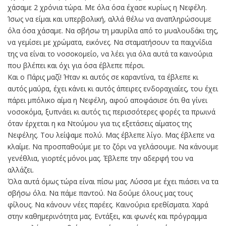
χάσαμε 2 χρόνια τώρα. Με όλα όσα έχασε κυρίως η Νεφέλη.
Ίσως να είμαι και υπερβολική, αλλά θέλω να αναπληρώσουμε
όλα όσα χάσαμε. Να σβήσω τη μαυρίλα από το μυαλουδάκι της,
να γεμίσει με χρώματα, εικόνες. Να σταματήσουν τα παιχνίδια
της να είναι το νοσοκομείο, να λέει για όλα αυτά τα καινούρια
που βλέπει και όχι για όσα έβλεπε πέρσι.
Και ο Πάρις μαζί! Ήταν κι αυτός σε καραντίνα, τα έβλεπε κι
αυτός μαύρα, έχει κάνει κι αυτός άπειρες ενδοραχιαίες, του έχει
πάρει μπόλικο αίμα η Νεφέλη, αφού αποφάσισε ότι θα γίνει
νοσοκόμα, ξυπνάει κι αυτός τις περισσότερες φορές τα πρωινά
όταν έρχεται η κα Ντούμου για τις εξετάσεις αίματος της
Νεφέλης. Του λείψαμε πολύ. Μας έβλεπε λίγο. Μας έβλεπε να
κλαίμε. Να προσπαθούμε με το ζόρι να γελάσουμε. Να κάνουμε
γενέθλια, γιορτές μόνοι μας. Έβλεπε την αδερφή του να
αλλάζει.
Όλα αυτά όμως τώρα είναι πίσω μας. Λύσσα με έχει πιάσει να τα
σβήσω όλα. Να πάμε παντού. Να δούμε όλους μας τους
φίλους. Να κάνουν νέες παρέες. Καινούρια ερεθίσματα. Χαρά
στην καθημερινότητα μας. Εντάξει, και φωνές και πρόγραμμα