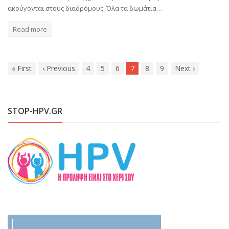
ακούγονται στους διαδρόμους. Όλα τα δωμάτια…
Read more
«
First
‹
Previous
4
5
6
7
8
9
Next
›
STOP-HPV.GR