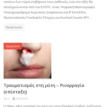
οποίων έως τώρα επιβάρυνε τους ασθενείς, ενώ στο εξής θα
αποζημιώνονται από τον ΕΟΠΥΥ, είναι: Ψηφιακή Μαστογραφία
Υπερηχογράφημα Αυχενικής Διαφάνειας και Β’ Επιπέδου
Προγεννητικός Γονιδιακός Έλεγχος για Κυστική Ίνωση HPV…
Read more
Χρηστικά
Τραυματισμός στη μύτη – Ρινορραγία
(επίσταξη)
0
karkinaki
Ο Πάρις χθες χτύπησε τη μύτη του στον Παιδικό Σταθμό, παίζοντας.