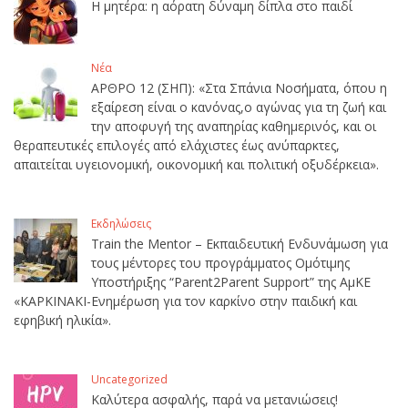
Η μητέρα: η αόρατη δύναμη δίπλα στο παιδί
Νέα
ΑΡΘΡΟ 12 (ΣΗΠ): «Στα Σπάνια Νοσήματα, όπου η
εξαίρεση είναι ο κανόνας,ο αγώνας για τη ζωή και
την αποφυγή της αναπηρίας καθημερινός, και οι
θεραπευτικές επιλογές από ελάχιστες έως ανύπαρκτες,
απαιτείται υγειονομική, οικονομική και πολιτική οξυδέρκεια».
Εκδηλώσεις
Train the Mentor – Εκπαιδευτική Ενδυνάμωση για
τους μέντορες του προγράμματος Ομότιμης
Υποστήριξης “Parent2Parent Support” της ΑμΚΕ
«ΚΑΡΚΙΝΑΚΙ-Ενημέρωση για τον καρκίνο στην παιδική και
εφηβική ηλικία».
Uncategorized
Καλύτερα ασφαλής, παρά να μετανιώσεις!