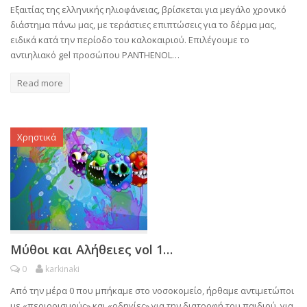
Eξαιτίας της ελληνικής ηλιοφάνειας, βρίσκεται για μεγάλο χρονικό
διάστημα πάνω μας, με τεράστιες επιπτώσεις για το δέρμα μας,
ειδικά κατά την περίοδο του καλοκαιριού. Επιλέγουμε το
αντιηλιακό gel προσώπου PANTHENOL…
Read more
Χρηστικά
Μύθοι και Αλήθειες vol 1…
0
karkinaki
Από την μέρα 0 που μπήκαμε στο νοσοκομείο, ήρθαμε αντιμετώποι
με «περιορισμούς» και «οδηγίες» για την διατροφή του παιδιού, για