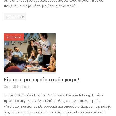
στην υπόλοιπη οικογένεια, στους ανθρώπους, δηλαδή, που θα
παίξει ή θα διαφωνήσει μαζί τους, είναι πολύ…
Read more
Χρηστικά
Είμαστε μια ωραία ατμόσφαιρα!
0
karkinaki
Γράφει η Κατερίνα Τσεμπερλίδου www.tsemperlidou.gr Το είπε
πρώτος ο μεγάλος Ντίνος Ηλιόπουλος, ως κινηματογραφικός
«Ατσίδας», και άφησε κληρονομιά μια σπουδαία έκφραση της καλής
μας διάθεσης. Είμαστε μια ωραία ατμόσφαιρα! Κυριολεκτικά και