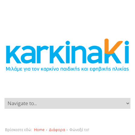
Βρίσκεστε εδώ:
Home
›
Διάφορα
›
Φώναξέ το!