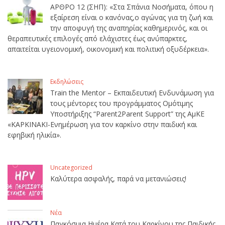
ΑΡΘΡΟ 12 (ΣΗΠ): «Στα Σπάνια Νοσήματα, όπου η
εξαίρεση είναι ο κανόνας,ο αγώνας για τη ζωή και
την αποφυγή της αναπηρίας καθημερινός, και οι
θεραπευτικές επιλογές από ελάχιστες έως ανύπαρκτες,
απαιτείται υγειονομική, οικονομική και πολιτική οξυδέρκεια».
Εκδηλώσεις
Train the Mentor – Εκπαιδευτική Ενδυνάμωση για
τους μέντορες του προγράμματος Ομότιμης
Υποστήριξης “Parent2Parent Support” της ΑμΚΕ
«ΚΑΡΚΙΝΑΚΙ-Ενημέρωση για τον καρκίνο στην παιδική και
εφηβική ηλικία».
Uncategorized
Καλύτερα ασφαλής, παρά να μετανιώσεις!
Νέα
Παγκόσμια Ημέρα Κατά του Καρκίνου της Παιδικής