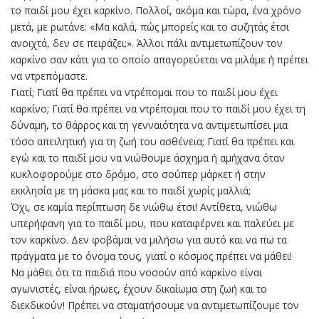
το παιδί μου έχει καρκίνο. Πολλοί, ακόμα και τώρα, ένα χρόνο
μετά, με ρωτάνε: «Μα καλά, πώς μπορείς και το συζητάς έτσι
ανοιχτά, δεν σε πειράζει;». Άλλοι πάλι αντιμετωπίζουν τον
καρκίνο σαν κάτι για το οποίο απαγορεύεται να μιλάμε ή πρέπει
να ντρεπόμαστε.
Γιατί; Γιατί θα πρέπει να ντρέπομαι που το παιδί μου έχει
καρκίνο; Γιατί θα πρέπει να ντρέπομαι που το παιδί μου έχει τη
δύναμη, το θάρρος και τη γενναιότητα να αντιμετωπίσει μια
τόσο απειλητική για τη ζωή του ασθένεια; Γιατί θα πρέπει και
εγώ και το παιδί μου να νιώθουμε άσχημα ή αμήχανα όταν
κυκλοφορούμε στο δρόμο, στο σούπερ μάρκετ ή στην
εκκλησία με τη μάσκα μας και το παιδί χωρίς μαλλιά;
Όχι, σε καμία περίπτωση δε νιώθω έτσι! Αντίθετα, νιώθω
υπερήφανη για το παιδί μου, που καταφέρνει και παλεύει με
τον καρκίνο. Δεν φοβάμαι να μιλήσω για αυτό και να πω τα
πράγματα με το όνομα τους, γιατί ο κόσμος πρέπει να μάθει!
Να μάθει ότι τα παιδιά που νοσούν από καρκίνο είναι
αγωνιστές, είναι ήρωες, έχουν δικαίωμα στη ζωή και το
διεκδικούν! Πρέπει να σταματήσουμε να αντιμετωπίζουμε τον