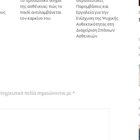
Το προσωπικό νόημα
Θεραπευτικές
της ασθένειας: πώς το
Παρεμβάσεις και
ους
παιδί αντιλαμβάνεται
Εργαλεία για την
τον καρκίνο του
Ενίσχυση της Ψυχικής
Ανθεκτικότητας στη
Διαχείριση Σπάνιων
Ασθενειών
ποχρεωτικά πεδία σημειώνονται με
*