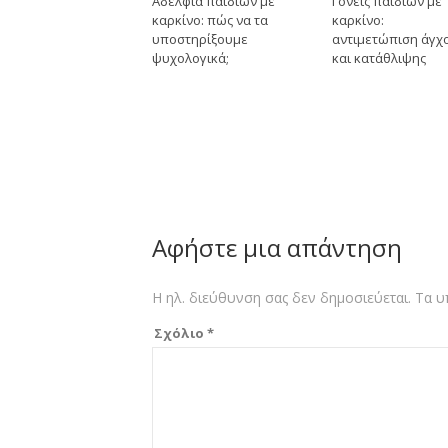
Αδέλφια παιδιών με
Γονείς παιδιών με
καρκίνο: πώς να τα
καρκίνο:
υποστηρίξουμε
αντιμετώπιση άγχ
ψυχολογικά;
και κατάθλιψης
Αφήστε μια απάντηση
Η ηλ. διεύθυνση σας δεν δημοσιεύεται.
Τα υ
Σχόλιο
*