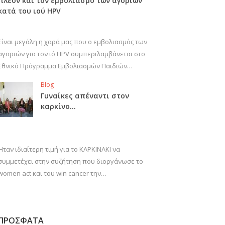
πλέον και τον εμβολιασμό των αγοριών
κατά του ιού HPV
Είναι μεγάλη η χαρά μας που ο εμβολιασμός των
αγοριών για τον ιό HPV συμπεριλαμβάνεται στο
Εθνικό Πρόγραμμα Εμβολιασμών Παιδιών…
Blog
Γυναίκες απέναντι στον
καρκίνο…
Ήταν ιδιαίτερη τιμή για το ΚΑΡΚΙΝΑΚΙ να
συμμετέχει στην συζήτηση που διοργάνωσε το
women act και του win cancer την…
ΠΡΟΣΦΑΤΑ