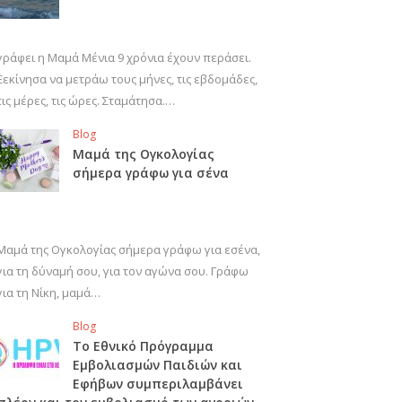
γράφει η Μαμά Μένια 9 χρόνια έχουν περάσει.
Ξεκίνησα να μετράω τους μήνες, τις εβδομάδες,
τις μέρες, τις ώρες. Σταμάτησα.…
Blog
Μαμά της Ογκολογίας
σήμερα γράφω για σένα
Μαμά της Ογκολογίας σήμερα γράφω για εσένα,
για τη δύναμή σου, για τον αγώνα σου. Γράφω
για τη Νίκη, μαμά…
Blog
Το Εθνικό Πρόγραμμα
Εμβολιασμών Παιδιών και
Εφήβων συμπεριλαμβάνει