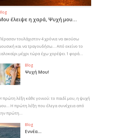
Blog
Μου έλειψε η χαρά, Ψυχή μου…
Πέρασαν τουλάχιστον 4 χρόνια να ακούσω
μουσική και να τραγουδήσω… Από εκείνο το
καλοκαίρι μέχρι τώρα έχω χορέψει 1 φορά…
Blog
Ψυχή Μου!
Η πρώτη λέξη κάθε γονιού: το παιδί μου, η ψυχή
μου… Η πρώτη λέξη που έλεγα συνέχεια από
την πρώτη…
Blog
Εννέα…