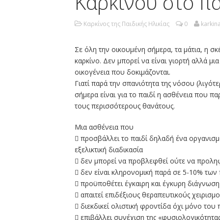
Καρκίνου στο πα
Καρκίνος της Παιδικής Ηλικίας
0
karkina
Σε όλη την οικουμένη σήμερα, τα μάτια, η σ
καρκίνο. Δεν μπορεί να είναι γιορτή αλλά μι
οικογένεια που δοκιμάζονται.
Γιατί παρά την σπανιότητα της νόσου (λιγό
σήμερα είναι για το παιδί η ασθένεια που 
τους περισσότερους θανάτους.
Μια ασθένεια που
 προσβάλλει το παιδί δηλαδή ένα οργανισμ
εξελικτική διαδικασία
 δεν μπορεί να προβλεφθεί ούτε να προλη
 δεν είναι κληρονομική παρά σε 5-10% των
 προϋποθέτει έγκαιρη και έγκυρη διάγνωση
 απαιτεί επιδέξιους θεραπευτικούς χειρισμ
 διεκδικεί ολιστική φροντίδα όχι μόνο του
 επιβάλλει συνέχιση της «φυσιολογικότητας»