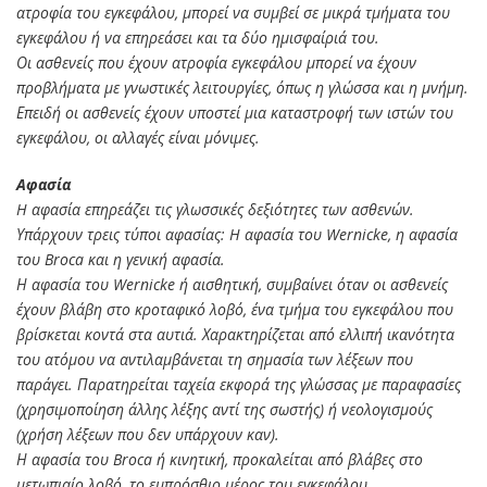
ατροφία του εγκεφάλου, μπορεί να συμβεί σε μικρά τμήματα του
εγκεφάλου ή να επηρεάσει και τα δύο ημισφαίριά του.
Οι ασθενείς που έχουν ατροφία εγκεφάλου μπορεί να έχουν
προβλήματα με γνωστικές λειτουργίες, όπως η γλώσσα και η μνήμη.
Επειδή οι ασθενείς έχουν υποστεί μια καταστροφή των ιστών του
εγκεφάλου, οι αλλαγές είναι μόνιμες.
Αφασία
H αφασία επηρεάζει τις γλωσσικές δεξιότητες των ασθενών.
Υπάρχουν τρεις τύποι αφασίας: H αφασία του Wernicke, η αφασία
του Broca και η γενική αφασία.
Η αφασία του Wernicke ή αισθητική, συμβαίνει όταν οι ασθενείς
έχουν βλάβη στο κροταφικό λοβό, ένα τμήμα του εγκεφάλου που
βρίσκεται κοντά στα αυτιά. Χαρακτηρίζεται από ελλιπή ικανότητα
του ατόμου να αντιλαμβάνεται τη σημασία των λέξεων που
παράγει. Παρατηρείται ταχεία εκφορά της γλώσσας με παραφασίες
(χρησιμοποίηση άλλης λέξης αντί της σωστής) ή νεολογισμούς
(χρήση λέξεων που δεν υπάρχουν καν).
Η αφασία του Broca ή κινητική, προκαλείται από βλάβες στο
μετωπιαίο λοβό, το εμπρόσθιο μέρος του εγκεφάλου.