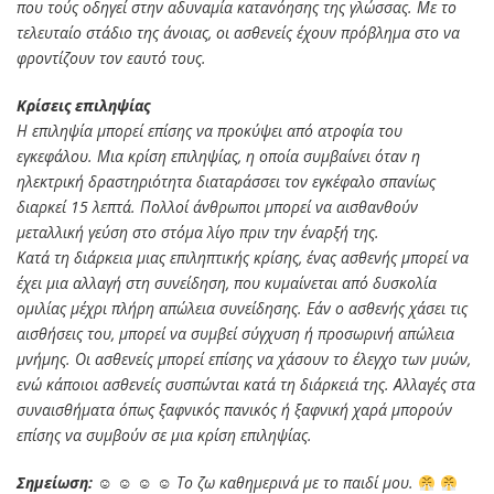
που τούς οδηγεί στην αδυναμία κατανόησης της γλώσσας. Με το
τελευταίο στάδιο της άνοιας, οι ασθενείς έχουν πρόβλημα στο να
φροντίζουν τον εαυτό τους.
Κρίσεις επιληψίας
Η επιληψία μπορεί επίσης να προκύψει από ατροφία του
εγκεφάλου. Μια κρίση επιληψίας, η οποία συμβαίνει όταν η
ηλεκτρική δραστηριότητα διαταράσσει τον εγκέφαλο σπανίως
διαρκεί 15 λεπτά. Πολλοί άνθρωποι μπορεί να αισθανθούν
μεταλλική γεύση στο στόμα λίγο πριν την έναρξή της.
Κατά τη διάρκεια μιας επιληπτικής κρίσης, ένας ασθενής μπορεί να
έχει μια αλλαγή στη συνείδηση, που κυμαίνεται από δυσκολία
ομιλίας μέχρι πλήρη απώλεια συνείδησης. Εάν ο ασθενής χάσει τις
αισθήσεις του, μπορεί να συμβεί σύγχυση ή προσωρινή απώλεια
μνήμης. Οι ασθενείς μπορεί επίσης να χάσουν το έλεγχο των μυών,
ενώ κάποιοι ασθενείς συσπώνται κατά τη διάρκειά της. Αλλαγές στα
συναισθήματα όπως ξαφνικός πανικός ή ξαφνική χαρά μπορούν
επίσης να συμβούν σε μια κρίση επιληψίας.
Σημείωση:
☺ ☺ ☺ ☺ Το ζω καθημερινά με το παιδί μου.