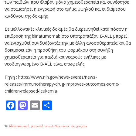
των παιδιών που έλαβαν μόνο χημειοθεραπεία και συνέστησε
να σταματήσει η εγγραφή στο τμήμα υψηλού και ενδιάμεσου
κινδύνου της δοκιμής.
Σε μελλοντικές κλινικές δοκιμές θα διερευνηθεί κατά πόσον η
επίδραση της blinatumomab στο υποτροπιάζον B-ALL μπορεί
να ενισχυθεί συνδυάζοντάς την με άλλη ανοσοθεραπεία και θα
δοκιμάσει εάν η προσθήκη του φαρμάκου στη συνήθη
χημειοθεραπεία για παιδιά και νεαρούς ενήλικες με
νεοδιαγνωσμένο B-ALL είναι επωφελής.
Πηγή : https://www.nih.gov/news-events/news-
releases/immunotherapy-drug-improves-outcomes-some-
children-relapsed-leukemia
Facebook
Mastodon
Email
Μοιραστείτε
blinatumomab
,
featured
,
ανοσοθεραπεια
,
λευχαιμία