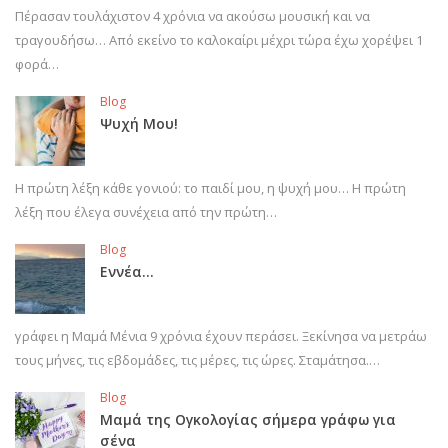
Πέρασαν τουλάχιστον 4 χρόνια να ακούσω μουσική και να
τραγουδήσω… Από εκείνο το καλοκαίρι μέχρι τώρα έχω χορέψει 1
φορά…
Blog
Ψυχή Μου!
Η πρώτη λέξη κάθε γονιού: το παιδί μου, η ψυχή μου… Η πρώτη
λέξη που έλεγα συνέχεια από την πρώτη…
Blog
Εννέα…
γράφει η Μαμά Μένια 9 χρόνια έχουν περάσει. Ξεκίνησα να μετράω
τους μήνες, τις εβδομάδες, τις μέρες, τις ώρες. Σταμάτησα.…
Blog
Μαμά της Ογκολογίας σήμερα γράφω για
σένα