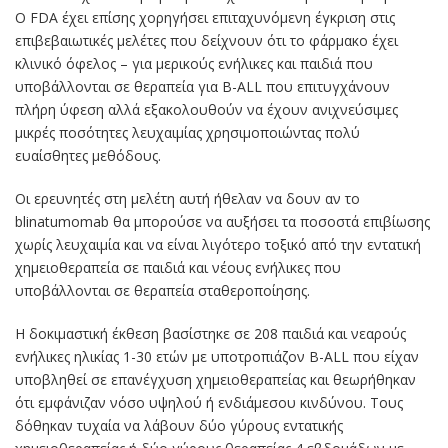
Ο FDA έχει επίσης χορηγήσει επιταχυνόμενη έγκριση στις
επιβεβαιωτικές μελέτες που δείχνουν ότι το φάρμακο έχει
κλινικό όφελος – για μερικούς ενήλικες και παιδιά που
υποβάλλονται σε θεραπεία για B-ALL που επιτυγχάνουν
πλήρη ύφεση αλλά εξακολουθούν να έχουν ανιχνεύσιμες
μικρές ποσότητες λευχαιμίας χρησιμοποιώντας πολύ
ευαίσθητες μεθόδους.
Οι ερευνητές στη μελέτη αυτή ήθελαν να δουν αν το
blinatumomab θα μπορούσε να αυξήσει τα ποσοστά επιβίωσης
χωρίς λευχαιμία και να είναι λιγότερο τοξικό από την εντατική
χημειοθεραπεία σε παιδιά και νέους ενήλικες που
υποβάλλονται σε θεραπεία σταθεροποίησης.
Η δοκιμαστική έκθεση βασίστηκε σε 208 παιδιά και νεαρούς
ενήλικες ηλικίας 1-30 ετών με υποτροπιάζον B-ALL που είχαν
υποβληθεί σε επανέγχυση χημειοθεραπείας και θεωρήθηκαν
ότι εμφάνιζαν νόσο υψηλού ή ενδιάμεσου κινδύνου. Τους
δόθηκαν τυχαία να λάβουν δύο γύρους εντατικής