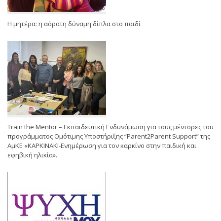
Η μητέρα: η αόρατη δύναμη δίπλα στο παιδί
Train the Mentor – Εκπαιδευτική Ενδυνάμωση για τους μέντορες του
προγράμματος Ομότιμης Υποστήριξης “Parent2Parent Support” της
ΑμΚΕ «ΚΑΡΚΙΝΑΚΙ-Ενημέρωση για τον καρκίνο στην παιδική και
εφηβική ηλικία».