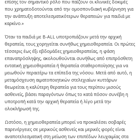
επίσης τον σημαντικό ρόλο που παίζουν οι κλινικές δοκιμές
που χρηματοδοτούνται από την ομοσπονδιακή κυβέρνηση για
την ανάπτυξη αποτελεσματικότερων θεραπειών για παιδιά με
καρκίνο.»
Όταν τα παιδιά με B-ALL υποτροπιάζουν μετά την αρχική
θεραπεία, τους χορηγείται συνήθως χημειοθεραπεία. Οι πρώτες
τέσσερις έως έξι εβδομάδες χημειοθεραπείας, η φάση
επαναπρόσληψης, ακολουθούνται συνήθως από επιπρόσθετη
εντατική χημειοθεραπεία ή θεραπεία σταθεροποίησης για να
μειωθούν περαιτέρω τα επίπεδα της νόσου. Μετά από αυτό, η
μεταμόσχευση αιματοποιητικών στελεχιαίων κυττάρων
θεωρείται η καλύτερη θεραπεία για τους περίπου μισούς
ασθενείς, βάσει παραγόντων όπως το κατά πόσον συνέβη η
υποτροπή κατά την αρχική θεραπεία ή λίγο μετά την
ολοκλήρωσή της.
Ωστόσο, η χημειοθεραπεία μπορεί να προκαλέσει σοβαρές
παρενέργειες σε μερικούς ασθενείς και μερικές φορές είναι
αναποτελεσματική στη μείωση των επιπέδων λευχαιμίας στα