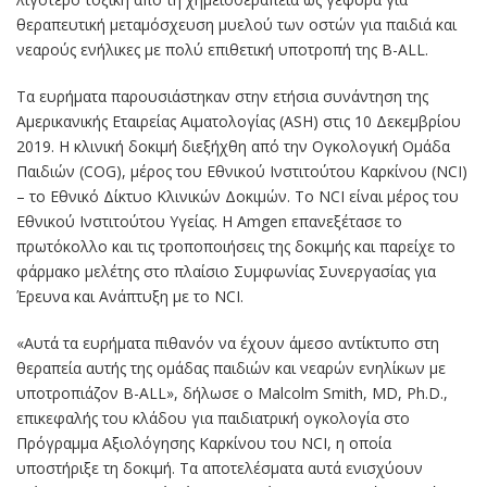
θεραπευτική μεταμόσχευση μυελού των οστών για παιδιά και
νεαρούς ενήλικες με πολύ επιθετική υποτροπή της B-ALL.
Τα ευρήματα παρουσιάστηκαν στην ετήσια συνάντηση της
Αμερικανικής Εταιρείας Αιματολογίας (ASH) στις 10 Δεκεμβρίου
2019. Η κλινική δοκιμή διεξήχθη από την Ογκολογική Ομάδα
Παιδιών (COG), μέρος του Εθνικού Ινστιτούτου Καρκίνου (NCI)
– το Εθνικό Δίκτυο Κλινικών Δοκιμών. Το NCI είναι μέρος του
Εθνικού Ινστιτούτου Υγείας. Η Amgen επανεξέτασε το
πρωτόκολλο και τις τροποποιήσεις της δοκιμής και παρείχε το
φάρμακο μελέτης στο πλαίσιο Συμφωνίας Συνεργασίας για
Έρευνα και Ανάπτυξη με το NCI.
«Αυτά τα ευρήματα πιθανόν να έχουν άμεσο αντίκτυπο στη
θεραπεία αυτής της ομάδας παιδιών και νεαρών ενηλίκων με
υποτροπιάζον B-ALL», δήλωσε ο Malcolm Smith, MD, Ph.D.,
επικεφαλής του κλάδου για παιδιατρική ογκολογία στο
Πρόγραμμα Αξιολόγησης Καρκίνου του NCI, η οποία
υποστήριξε τη δοκιμή. Τα αποτελέσματα αυτά ενισχύουν