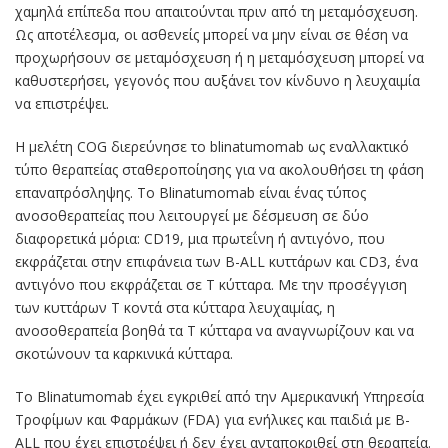
χαμηλά επίπεδα που απαιτούνται πριν από τη μεταμόσχευση.
Ως αποτέλεσμα, οι ασθενείς μπορεί να μην είναι σε θέση να
προχωρήσουν σε μεταμόσχευση ή η μεταμόσχευση μπορεί να
καθυστερήσει, γεγονός που αυξάνει τον κίνδυνο η λευχαιμία
να επιστρέψει.
Η μελέτη COG διερεύνησε το blinatumomab ως εναλλακτικό
τύπο θεραπείας σταθεροποίησης για να ακολουθήσει τη φάση
επαναπρόσληψης. Το Blinatumomab είναι ένας τύπος
ανοσοθεραπείας που λειτουργεί με δέσμευση σε δύο
διαφορετικά μόρια: CD19, μια πρωτεΐνη ή αντιγόνο, που
εκφράζεται στην επιφάνεια των Β-ALL κυττάρων και CD3, ένα
αντιγόνο που εκφράζεται σε Τ κύτταρα. Με την προσέγγιση
των κυττάρων Τ κοντά στα κύτταρα λευχαιμίας, η
ανοσοθεραπεία βοηθά τα Τ κύτταρα να αναγνωρίζουν και να
σκοτώνουν τα καρκινικά κύτταρα.
Το Blinatumomab έχει εγκριθεί από την Αμερικανική Υπηρεσία
Τροφίμων και Φαρμάκων (FDA) για ενήλικες και παιδιά με B-
ALL που έχει επιστρέψει ή δεν έχει ανταποκριθεί στη θεραπεία.