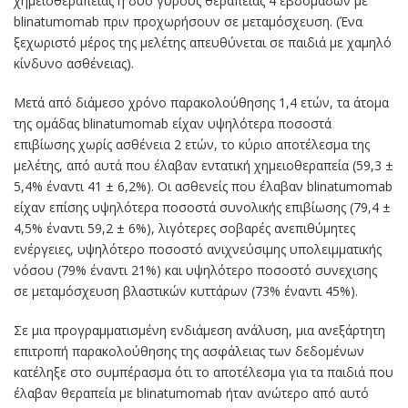
χημειοθεραπείας ή δύο γύρους θεραπείας 4 εβδομάδων με
blinatumomab πριν προχωρήσουν σε μεταμόσχευση. (Ένα
ξεχωριστό μέρος της μελέτης απευθύνεται σε παιδιά με χαμηλό
κίνδυνο ασθένειας).
Μετά από διάμεσο χρόνο παρακολούθησης 1,4 ετών, τα άτομα
της ομάδας blinatumomab είχαν υψηλότερα ποσοστά
επιβίωσης χωρίς ασθένεια 2 ετών, το κύριο αποτέλεσμα της
μελέτης, από αυτά που έλαβαν εντατική χημειοθεραπεία (59,3 ±
5,4% έναντι 41 ± 6,2%). Οι ασθενείς που έλαβαν blinatumomab
είχαν επίσης υψηλότερα ποσοστά συνολικής επιβίωσης (79,4 ±
4,5% έναντι 59,2 ± 6%), λιγότερες σοβαρές ανεπιθύμητες
ενέργειες, υψηλότερο ποσοστό ανιχνεύσιμης υπολειμματικής
νόσου (79% έναντι 21%) και υψηλότερο ποσοστό συνεχισης
σε μεταμόσχευση βλαστικών κυττάρων (73% έναντι 45%).
Σε μια προγραμματισμένη ενδιάμεση ανάλυση, μια ανεξάρτητη
επιτροπή παρακολούθησης της ασφάλειας των δεδομένων
κατέληξε στο συμπέρασμα ότι το αποτέλεσμα για τα παιδιά που
έλαβαν θεραπεία με blinatumomab ήταν ανώτερο από αυτό