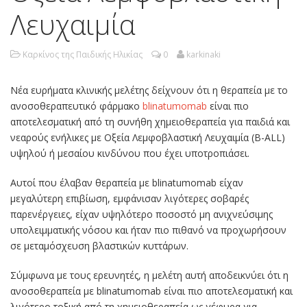
Λευχαιμία
Καρκίνος της Παιδικής Ηλικίας
0
karkinaki
Νέα ευρήματα κλινικής μελέτης δείχνουν ότι η θεραπεία με το
ανοσοθεραπευτικό φάρμακο
blinatumomab
είναι πιο
αποτελεσματική από τη συνήθη χημειοθεραπεία για παιδιά και
νεαρούς ενήλικες με Οξεία Λεμφοβλαστική Λευχαιμία (B-ALL)
υψηλού ή μεσαίου κινδύνου που έχει υποτροπιάσει.
Αυτοί που έλαβαν θεραπεία με blinatumomab είχαν
μεγαλύτερη επιβίωση, εμφάνισαν λιγότερες σοβαρές
παρενέργειες, είχαν υψηλότερο ποσοστό μη ανιχνεύσιμης
υπολειμματικής νόσου και ήταν πιο πιθανό να προχωρήσουν
σε μεταμόσχευση βλαστικών κυττάρων.
Σύμφωνα με τους ερευνητές, η μελέτη αυτή αποδεικνύει ότι η
ανοσοθεραπεία με blinatumomab είναι πιο αποτελεσματική και
λιγότερο τοξική από τη χημειοθεραπεία ως γέφυρα για