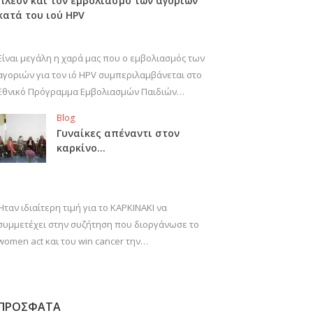
πλέον και τον εμβολιασμό των αγοριών
κατά του ιού HPV
Είναι μεγάλη η χαρά μας που ο εμβολιασμός των
αγοριών για τον ιό HPV συμπεριλαμβάνεται στο
Εθνικό Πρόγραμμα Εμβολιασμών Παιδιών…
Blog
Γυναίκες απέναντι στον
καρκίνο…
Ήταν ιδιαίτερη τιμή για το ΚΑΡΚΙΝΑΚΙ να
συμμετέχει στην συζήτηση που διοργάνωσε το
women act και του win cancer την…
ΠΡΟΣΦΑΤΑ