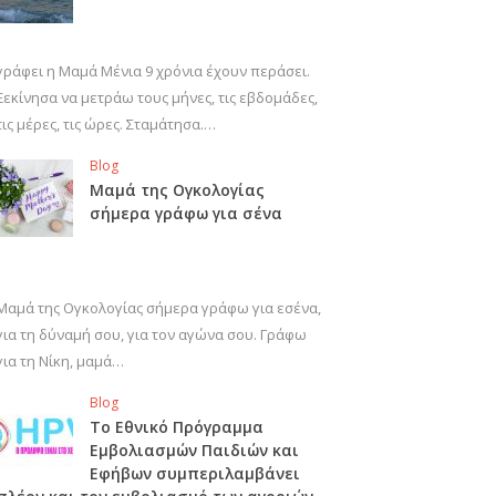
γράφει η Μαμά Μένια 9 χρόνια έχουν περάσει.
Ξεκίνησα να μετράω τους μήνες, τις εβδομάδες,
τις μέρες, τις ώρες. Σταμάτησα.…
Blog
Μαμά της Ογκολογίας
σήμερα γράφω για σένα
Μαμά της Ογκολογίας σήμερα γράφω για εσένα,
για τη δύναμή σου, για τον αγώνα σου. Γράφω
για τη Νίκη, μαμά…
Blog
Το Εθνικό Πρόγραμμα
Εμβολιασμών Παιδιών και
Εφήβων συμπεριλαμβάνει