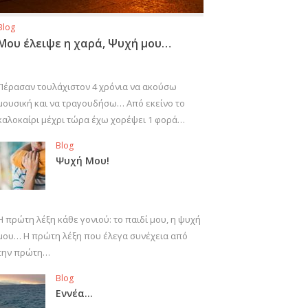
Blog
Μου έλειψε η χαρά, Ψυχή μου…
Πέρασαν τουλάχιστον 4 χρόνια να ακούσω
μουσική και να τραγουδήσω… Από εκείνο το
καλοκαίρι μέχρι τώρα έχω χορέψει 1 φορά…
Blog
Ψυχή Μου!
Η πρώτη λέξη κάθε γονιού: το παιδί μου, η ψυχή
μου… Η πρώτη λέξη που έλεγα συνέχεια από
την πρώτη…
Blog
Εννέα…