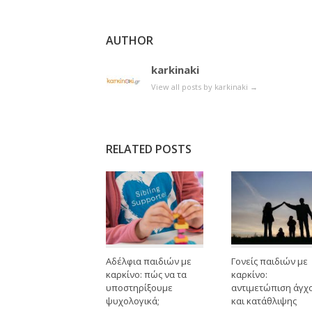
AUTHOR
karkinaki
View all posts by karkinaki
→
RELATED POSTS
Αδέλφια παιδιών με
Γονείς παιδιών με
καρκίνο: πώς να τα
καρκίνο:
υποστηρίξουμε
αντιμετώπιση άγχ
ψυχολογικά;
και κατάθλιψης