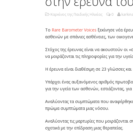
στην έρευνα το
Καρκίνος της Παιδικής Ηλικίας
0
karkina
Το
Rare Barometer Voices
ξεκίνησε νέα έρευ
ασθενών με σπάνιες ασθένειες, των οικογεν
Στόχος της έρευνας είναι να ακουστούν οι «
να μοιράζονται τις πληροφορίες για την υγεία
Η έρευνα είναι διαθέσιμη σε 23 γλώσσες και
Υπάρχει ένας αυξανόμενος αριθμός πρωτοβ
για την υγεία των ασθενών, εστιάζοντας, για
Αναλύοντας τα συμπτώματα που αναφέρθηκαν
πρώιμα συμπτώματα μιας νόσου.
Αναλύοντας τις μαρτυρίες που μοιράζονται 
σχετικά με την επίδραση μιας θεραπείας.