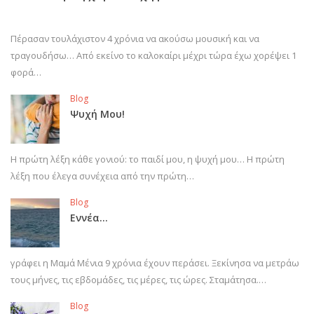
Πέρασαν τουλάχιστον 4 χρόνια να ακούσω μουσική και να
τραγουδήσω… Από εκείνο το καλοκαίρι μέχρι τώρα έχω χορέψει 1
φορά…
Blog
Ψυχή Μου!
Η πρώτη λέξη κάθε γονιού: το παιδί μου, η ψυχή μου… Η πρώτη
λέξη που έλεγα συνέχεια από την πρώτη…
Blog
Εννέα…
γράφει η Μαμά Μένια 9 χρόνια έχουν περάσει. Ξεκίνησα να μετράω
τους μήνες, τις εβδομάδες, τις μέρες, τις ώρες. Σταμάτησα.…
Blog