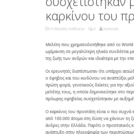
συσχετίστηκαν 
καρκίνου του π
Η Μεγάλη Ασθένεια
0
karkinaki
Μελέτη που χρηματοδοτήθηκε από το World 
ωρίμανση σε μεγαλύτερη ηλικία συνδέεται μ
της ζωής των ανδρών και ιδιαίτερα με την επ
Οι ερευνητές διαπίστωσαν ότι υπάρχει αιτιώ
ο έφηβος και του κινδύνου να αναπτύξει με
πρώτη φορά, γενετικούς δείκτες για την αξι
μελέτης τους, η οποία δημοσιεύτηκε στο περ
πρόωρης εφηβείας συσχετίστηκαν με αυξημέ
Ο καρκίνος του προστάτη είναι o πιο συχνά 
από 100.000 άτομα στη δύση να χάνουν τη ζ
άνδρες στην Ελλάδα. Παρότι ο προστατικός κ
ανάπτυξη στην πλειοψηφία των περιπτώσεων