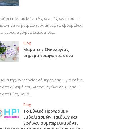
γράφει η Μαμά Μένια 9 χρόνια έχουν περάσει.
Ξεκίνησα να μετράω τους μήνες, τις εβδομάδες,
τις μέρες, τις ώρες. Σταμάτησα.…
Blog
Μαμά της Ογκολογίας
σήμερα γράφω για σένα
Μαμά της Ογκολογίας σήμερα γράφω για εσένα,
για τη δύναμή σου, για τον αγώνα σου. Γράφω
για τη Νίκη, μαμά…
Blog
Το Εθνικό Πρόγραμμα
Εμβολιασμών Παιδιών και
Εφήβων συμπεριλαμβάνει