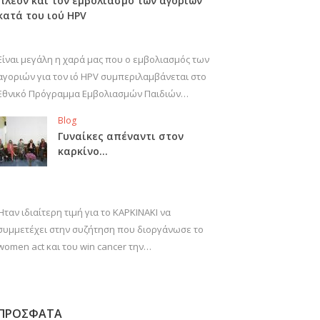
πλέον και τον εμβολιασμό των αγοριών
κατά του ιού HPV
Είναι μεγάλη η χαρά μας που ο εμβολιασμός των
αγοριών για τον ιό HPV συμπεριλαμβάνεται στο
Εθνικό Πρόγραμμα Εμβολιασμών Παιδιών…
Blog
Γυναίκες απέναντι στον
καρκίνο…
Ήταν ιδιαίτερη τιμή για το ΚΑΡΚΙΝΑΚΙ να
συμμετέχει στην συζήτηση που διοργάνωσε το
women act και του win cancer την…
ΠΡΟΣΦΑΤΑ