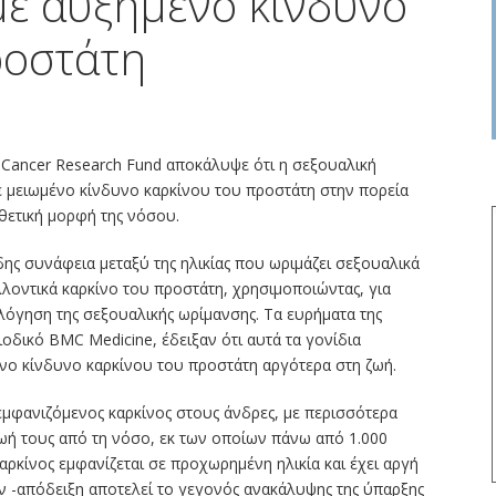
με αυξημένο κίνδυνο
ροστάτη
Cancer Research Fund αποκάλυψε ότι η σεξουαλική
ε μειωμένο κίνδυνο καρκίνου του προστάτη στην πορεία
ιθετική μορφή της νόσου.
δης συνάφεια μεταξύ της ηλικίας που ωριμάζει σεξουαλικά
λλοντικά καρκίνο του προστάτη, χρησιμοποιώντας, για
ολόγηση της σεξουαλικής ωρίμανσης. Τα ευρήματα της
ιοδικό BMC Medicine, έδειξαν ότι αυτά τα γονίδια
νο κίνδυνο καρκίνου του προστάτη αργότερα στη ζωή.
εμφανιζόμενος καρκίνος στους άνδρες, με περισσότερα
ωή τους από τη νόσο, εκ των οποίων πάνω από 1.000
αρκίνος εμφανίζεται σε προχωρημένη ηλικία και έχει αργή
 -απόδειξη αποτελεί το γεγονός ανακάλυψης της ύπαρξης