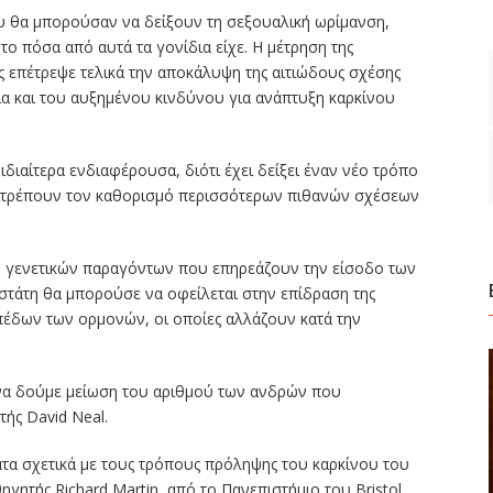
ου θα μπορούσαν να δείξουν τη σεξουαλική ωρίμανση,
ο πόσα από αυτά τα γονίδια είχε. Η μέτρηση της
ς επέτρεψε τελικά την αποκάλυψη της αιτιώδους σχέσης
ία και του αυξημένου κινδύνου για ανάπτυξη καρκίνου
ιδιαίτερα ενδιαφέρουσα, διότι έχει δείξει έναν νέο τρόπο
ιτρέπουν τον καθορισμό περισσότερων πιθανών σχέσεων
ύ γενετικών παραγόντων που επηρεάζουν την είσοδο των
στάτη θα μπορούσε να οφείλεται στην επίδραση της
πέδων των ορμονών, οι οποίες αλλάζουν κατά την
 να δούμε μείωση του αριθμού των ανδρών που
ής David Neal.
α σχετικά με τους τρόπους πρόληψης του καρκίνου του
γητής Richard Martin, από το Πανεπιστήμιο του Bristol.