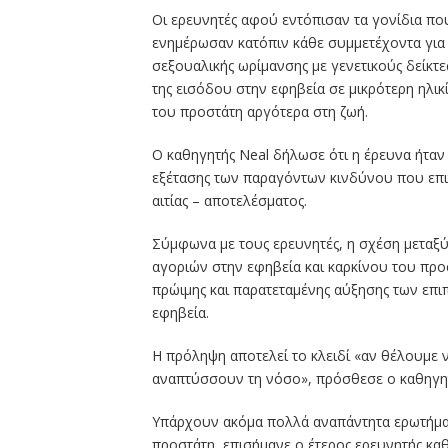
Οι ερευνητές αφού εντόπισαν τα γονίδια π
ενημέρωσαν κατόπιν κάθε συμμετέχοντα για τ
σεξουαλικής ωρίμανσης με γενετικούς δείκτε
της εισόδου στην εφηβεία σε μικρότερη ηλικ
του προστάτη αργότερα στη ζωή.
Ο καθηγητής Neal δήλωσε ότι η έρευνα ήταν 
εξέτασης των παραγόντων κινδύνου που επ
αιτίας – αποτελέσματος.
Σύμφωνα με τους ερευνητές, η σχέση μεταξ
αγοριών στην εφηβεία και καρκίνου του προ
πρώιμης και παρατεταμένης αύξησης των επι
εφηβεία.
Η πρόληψη αποτελεί το κλειδί «αν θέλουμε
αναπτύσσουν τη νόσο», πρόσθεσε ο καθηγητ
Υπάρχουν ακόμα πολλά αναπάντητα ερωτήματ
προστάτη, επισήμανε ο έτερος ερευνητής καθη