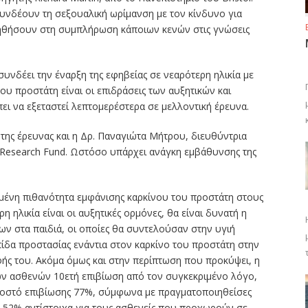
υνδέουν τη σεξουαλική ωρίμανση με τον κίνδυνο για
ηθήσουν στη συμπλήρωση κάποιων κενών στις γνώσεις
νδέει την έναρξη της εφηβείας σε νεαρότερη ηλικία με
υ προστάτη είναι οι επιδράσεις των αυξητικών και
ι να εξεταστεί λεπτομερέστερα σε μελλοντική έρευνα.
της έρευνας και η Δρ. Παναγιώτα Μήτρου, διευθύντρια
Research Fund. Ωστόσο υπάρχει ανάγκη εμβάθυνσης της
ξημένη πιθανότητα εμφάνισης καρκίνου του προστάτη στους
 ηλικία είναι οι αυξητικές ορμόνες, θα είναι δυνατή η
ν στα παιδιά, οι οποίες θα συντελούσαν στην υγιή
ίδα προστασίας ενάντια στον καρκίνο του προστάτη στην
ρφής του. Ακόμα όμως και στην περίπτωση που προκύψει, η
ων ασθενών 10ετή επιβίωση από τον συγκεκριμένο λόγο,
σοστό επιβίωσης 77%, σύμφωνα με πραγματοποιηθείσες
αι 52% αντίστοιχα για τους ασθενείς που προχωρούν σε