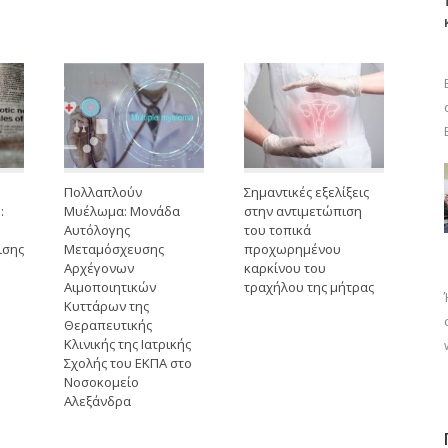
Πολλαπλούν
Σημαντικές εξελίξεις
:
Μυέλωμα: Μονάδα
στην αντιμετώπιση
Αυτόλογης
του τοπικά
ισης
Μεταμόσχευσης
προχωρημένου
Αρχέγονων
καρκίνου του
Αιμοποιητικών
τραχήλου της μήτρας
Κυττάρων της
Θεραπευτικής
Κλινικής της Ιατρικής
Σχολής του ΕΚΠΑ στο
Νοσοκομείο
Αλεξάνδρα