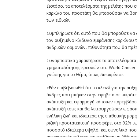
Ωστόσο, τα αποτελέσματα της μελέτης που σ
καρκίνο του προστάτη θα μπορούσαν να βο
των ειδικών.
Συμπλήρωσε ότι αυτό που θα μπορούσε να συ
τον αυξημένο κίνδυνο εμφάνισης καρκίνου το
ανδρικών ορμονών, πιθανότητα που θα πρέπε
Συναρπαστικά χαρακτήρισε τα αποτελέσματα 
χρηματοδότησης ερευνών στο World Cancer 
γνώσης για το θέμα, όπως διευκρίνισε.
«Εάν επιβεβαιωθεί ότι το κλειδί για την αυ
άνδρες που μπήκαν στην εφηβεία σε μικρότερη
ανάπτυξη και εφαρμογή κάποιων παρεμβάσεω
ανάπτυξή τους και θα λειτουργούσαν ως ασπ
ενήλικη ζωή και ιδιαίτερα της επιθετικής μο
ριζική προστατεκτομή προσφέρει στο 92% τ
ποσοστό ιδιαίτερα υψηλό, και συνολικό πο
αμερικανικές μελέτες, σε αντίθεση με 88% κ