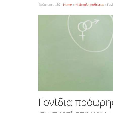
Βρίσκεστε εδώ:
Home
›
Η Μεγάλη Ασθένεια
›
Γον
Γονίδια πρόωρη