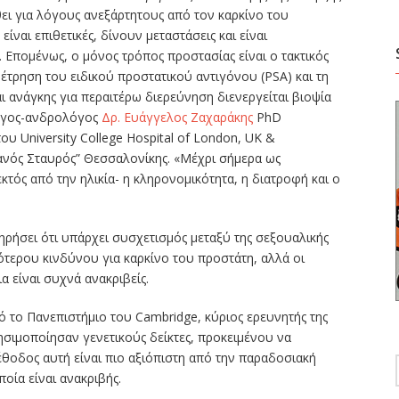
ει για λόγους ανεξάρτητους από τον καρκίνο του
ναι επιθετικές, δίνουν μεταστάσεις και είναι
 Επομένως, ο μόνος τρόπος προστασίας είναι ο τακτικός
έτρηση του ειδικού προστατικού αντιγόνου (PSA) και τη
ι ανάγκης για περαιτέρω διερεύνηση διενεργείται βιοψία
λόγος-ανδρολόγος
Δρ. Ευάγγελος Ζαχαράκης
PhD
 University College Hospital of London, UK &
υανός Σταυρός” Θεσσαλονίκης. «Μέχρι σήμερα ως
τός από την ηλικία- η κληρονομικότητα, η διατροφή και ο
τηρήσει ότι υπάρχει συσχετισμός μεταξύ της σεξουαλικής
ότερου κινδύνου για καρκίνο του προστάτη, αλλά οι
α είναι συχνά ανακριβείς.
ό το Πανεπιστήμιο του Cambridge, κύριος ερευνητής της
ησιμοποίησαν γενετικούς δείκτες, προκειμένου να
θοδος αυτή είναι πιο αξιόπιστη από την παραδοσιακή
ία είναι ανακριβής.