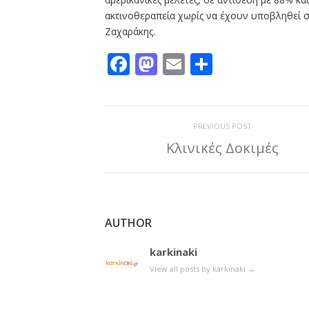
ακτινοθεραπεία χωρίς να έχουν υποβληθεί σ
Ζαχαράκης.
Facebook
Mastodon
Email
Μοιραστε
PREVIOUS POST
Κλινικές Δοκιμές
AUTHOR
karkinaki
View all posts by karkinaki
→