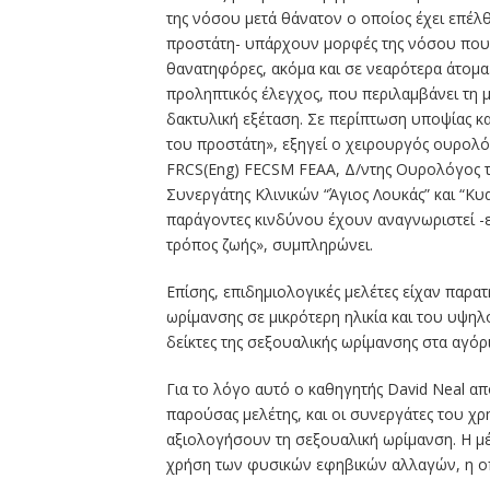
της νόσου μετά θάνατον ο οποίος έχει επέλθ
προστάτη- υπάρχουν μορφές της νόσου που εί
θανατηφόρες, ακόμα και σε νεαρότερα άτομα.
προληπτικός έλεγχος, που περιλαμβάνει τη μ
δακτυλική εξέταση. Σε περίπτωση υποψίας κα
του προστάτη», εξηγεί ο χειρουργός ουρο
FRCS(Eng) FECSM FEAA, Δ/ντης Ουρολόγος του
Συνεργάτης Κλινικών “Άγιος Λουκάς” και “Κ
παράγοντες κινδύνου έχουν αναγνωριστεί -εκ
τρόπος ζωής», συμπληρώνει.
Επίσης, επιδημιολογικές μελέτες είχαν παρα
ωρίμανσης σε μικρότερη ηλικία και του υψηλ
δείκτες της σεξουαλικής ωρίμανσης στα αγόρι
Για το λόγο αυτό ο καθηγητής David Neal απ
παρούσας μελέτης, και οι συνεργάτες του χρ
αξιολογήσουν τη σεξουαλική ωρίμανση. Η μέ
χρήση των φυσικών εφηβικών αλλαγών, η οπο