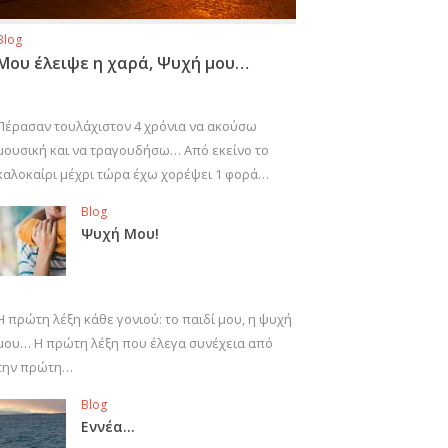
Blog
Μου έλειψε η χαρά, Ψυχή μου…
Πέρασαν τουλάχιστον 4 χρόνια να ακούσω
μουσική και να τραγουδήσω… Από εκείνο το
καλοκαίρι μέχρι τώρα έχω χορέψει 1 φορά…
Blog
Ψυχή Μου!
Η πρώτη λέξη κάθε γονιού: το παιδί μου, η ψυχή
μου… Η πρώτη λέξη που έλεγα συνέχεια από
την πρώτη…
Blog
Εννέα…