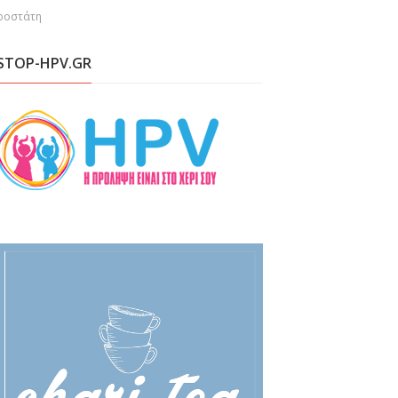
προστάτη
STOP-HPV.GR