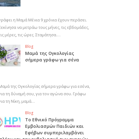
γράφει η Μαμά Μένια 9 χρόνια έχουν περάσει.
Ξεκίνησα να μετράω τους μήνες, τις εβδομάδες,
τις μέρες, τις ώρες. Σταμάτησα.…
Blog
Μαμά της Ογκολογίας
σήμερα γράφω για σένα
Μαμά της Ογκολογίας σήμερα γράφω για εσένα,
για τη δύναμή σου, για τον αγώνα σου. Γράφω
για τη Νίκη, μαμά…
Blog
Το Εθνικό Πρόγραμμα
Εμβολιασμών Παιδιών και
Εφήβων συμπεριλαμβάνει