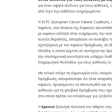
για έναν υψηλό κίνδυνο για τους ασθενείς, 
από λίγο έως καθόλου ενημερωμένοι!
Η ECPC (European Cancer Patient Coalition
Καρκίνο, στα πλαίσια της διαρκούς προσπάθε
με καρκίνο ισότητα στην ενημέρωση, την εκπ
αυτούς θεραπείες, αποφάσισε να αναλάβει π
σχετιζόμενη με τον καρκίνο θρόμβωση, σε έξ
Ελλάδα, η οποία έρχεται σε συνέχεια της πρ
την επιστημονική κοινότητα και υπάρχει διαθ
Ενημερωτικό Φυλλάδιο για τους ασθενείς το 
Με τελικό στόχο τη δημιουργία ενός «Κειμέν
Θρόμβωση, αποφασίστηκε ότι είναι απαραίτη
καρκίνο, προκείμενου να αποτυπωθεί και να
ασθενών για τη φλεβική Θρόμβωση που σχετί
στα οποία πρέπει να εστιάσουμε για να βελτ
Η
έρευνα
ξεκίνησε πιλοτικά τον Μάρτιο στ