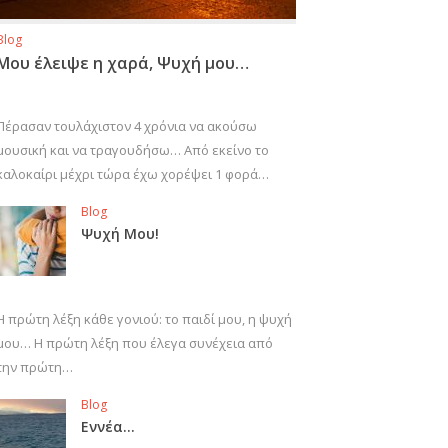
Blog
Μου έλειψε η χαρά, Ψυχή μου…
Πέρασαν τουλάχιστον 4 χρόνια να ακούσω
μουσική και να τραγουδήσω… Από εκείνο το
καλοκαίρι μέχρι τώρα έχω χορέψει 1 φορά…
Blog
Ψυχή Μου!
Η πρώτη λέξη κάθε γονιού: το παιδί μου, η ψυχή
μου… Η πρώτη λέξη που έλεγα συνέχεια από
την πρώτη…
Blog
Εννέα…