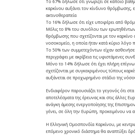
Το 67% δήλωσε ότι γνωρίζει σε κάποιο βαθμ
καρκίνου αυξάνει τον κίνδυνο θρόμβωσης, ε
ακτινοθεραπεία
Το 16% δήλωσε ότι είχε υποφέρει από θρόμβ
Μόλις το 8% του συνόλου των ερωτηθέντων
θρόμβωσης που σχετίζονται με τον καρκίνο 
νοσοκομείο, η οποία ήταν κατά κύριο λόγο 
Το 50% των συμμετεχόντων είχαν ασθενήσει
περιγράφει με ακρίβεια τις υφιστάμενες συν
Μόνο το 14% δήλωσε ότι έχει πλήρη επίγν
σχετίζονται με συγκεκριμένους τύπους καρκί
αυξάνεται σε προχωρημένο στάδιο της νόσο
Ενδιαφέρον παρουσιάζει το γεγονός ότι στα ί
αποτελέσματα της έρευνας και στις άλλες Ευ
ανάγκη άμεσης ενεργοποίησης της Επιστημον
γένει, σε όλη την Ευρώπη, προκειμένου να 
Η Ελληνική Ομοσπονδία Καρκίνου, με κεντρ
επόμενο χρονικό διάστημα θα αναπτύξει δρ