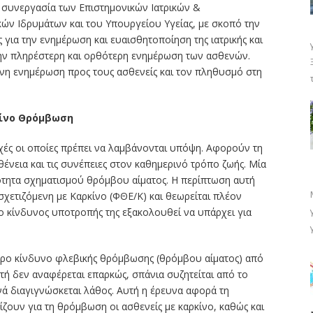
τη συνεργασία των Επιστημονικών Ιατρικών &
ών Ιδρυμάτων και του Υπουργείου Υγείας, με σκοπό την
για την ενημέρωση και ευαισθητοποίηση της ιατρικής και
 την πληρέστερη και ορθότερη ενημέρωση των ασθενών.
νη ενημέρωση προς τους ασθενείς και τον πληθυσμό στη
κίνο Θρόμβωση
υχές οι οποίες πρέπει να λαμβάνονται υπόψη. Αφορούν τη
ένεια και τις συνέπειες στον καθημερινό τρόπο ζωής. Μία
νότητα σχηματισμού θρόμβου αίματος. Η περίπτωση αυτή
ετιζόμενη με Καρκίνο (ΦΘΕ/Κ) και θεωρείται πλέον
ο κίνδυνος υποτροπής της εξακολουθεί να υπάρχει για
τερο κίνδυνο φλεβικής θρόμβωσης (θρόμβου αίματος) από
ή δεν αναφέρεται επαρκώς, σπάνια συζητείται από το
νά διαγιγνώσκεται λάθος. Αυτή η έρευνα αφορά τη
ουν για τη θρόμβωση οι ασθενείς με καρκίνο, καθώς και