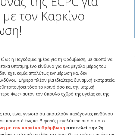
υνας της ECPC για
 με τον Καρκίνο
ωση!
εί ως η Παγκόσμια ημέρα για τη Θρόμβωση, με σκοπό να
ρετικά υποτιμημένο κίνδυνο για ένα μεγάλο μέρος του
δεν έχει καμία απολύτως ενημέρωση και δεν
ινδύνου. Σήμερα πλέον μία ιδιαίτερα δυναμική εκστρατεία
θητοποιήσει τόσο το κοινό όσο και την ιατρική
σότερο Φως» αυτόν τον ύπουλο εχθρό της υγείας και της
ας του, είναι γνωστό ότι αποτελούν παράγοντες κινδύνου
 σε ποσοστά έως και 5 φορές μεγαλύτερα από ότι στο
νη με τον καρκίνο Θρόμβωση
αποτελεί την 2η
ρκίνο
, μετά από την ίδια τη νόσο. Ως εκ τούτου πρόκειται