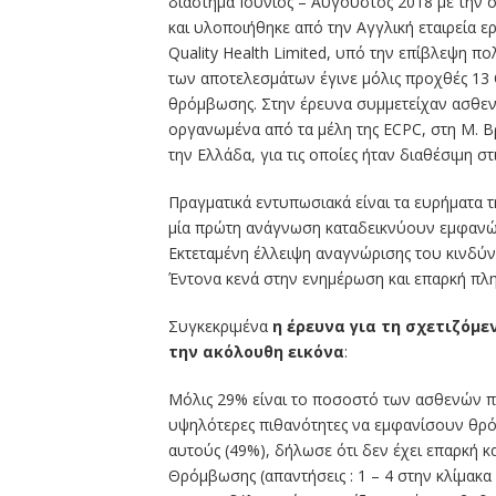
διάστημα Ιούνιος – Αύγουστος 2018 με την
και υλοποιήθηκε από την Αγγλική εταιρεία ε
Quality Health Limited, υπό την επίβλεψη 
των αποτελεσμάτων έγινε μόλις προχθές 13 
θρόμβωσης. Στην έρευνα συμμετείχαν ασθεν
οργανωμένα από τα μέλη της ECPC, στη Μ. Βρετ
την Ελλάδα, για τις οποίες ήταν διαθέσιμη στ
Πραγματικά εντυπωσιακά είναι τα ευρήματα τη
μία πρώτη ανάγνωση καταδεικνύουν εμφανώ
Εκτεταμένη έλλειψη αναγνώρισης του κινδύν
Έντονα κενά στην ενημέρωση και επαρκή πλ
Συγκεκριμένα
η έρευνα για τη σχετιζόμ
την ακόλουθη εικόνα
:
Μόλις 29% είναι το ποσοστό των ασθενών πο
υψηλότερες πιθανότητες να εμφανίσουν θρό
αυτούς (49%), δήλωσε ότι δεν έχει επαρκή κ
Θρόμβωσης (απαντήσεις : 1 – 4 στην κλίμακα