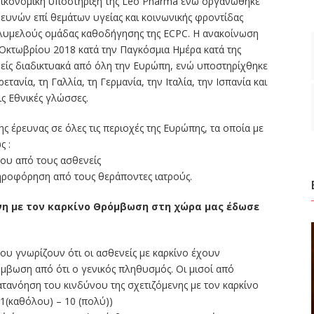
 οικονομική υποστήριξη της Leo Pharma ενώ οργανώθηκε
ρευνών επί θεμάτων υγείας και κοινωνικής φροντίδας
πολυμελούς ομάδας καθοδήγησης της ECPC. Η ανακοίνωση
Οκτωβρίου 2018 κατά την Παγκόσμια Ημέρα κατά της
είς διαδικτυακά από όλη την Ευρώπη, ενώ υποστηρίχθηκε
ανία, τη Γαλλία, τη Γερμανία, την Ιταλία, την Ισπανία και
ις Εθνικές γλώσσες.
ς έρευνας σε όλες τις περιοχές της Ευρώπης, τα οποία με
ς :
ου από τους ασθενείς
ηροφόρηση από τους θεράποντες ιατρούς.
ενη με τον καρκίνο Θρόμβωση στη χώρα μας έδωσε
υ γνωρίζουν ότι οι ασθενείς με καρκίνο έχουν
μβωση από ότι ο γενικός πληθυσμός. Οι μισοί από
ατανόηση του κινδύνου της σχετιζόμενης με τον καρκίνο
 1(καθόλου) – 10 (πολύ))