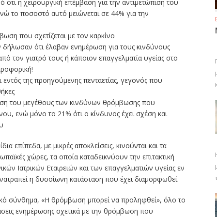
ό ότι η χειρουργική επέμβαση για την αντιμετώπιση του
νώ το ποσοστό αυτό μειώνεται σε 44% για την
ωση που σχετίζεται με τον καρκίνο
 δήλωσαν ότι έλαβαν ενημέρωση για τους κινδύνους
από τον γιατρό τους ή κάποιον επαγγελματία υγείας στο
προφορική!
 εντός της προηγούμενης πενταετίας, γεγονός που
θήκες
ωση του μεγέθους των κινδύνων θρόμβωσης που
νου, ενώ μόνο το 21% ότι ο κίνδυνος έχει σχέση και
υ
δια επίπεδα, με μικρές αποκλείσεις, κινούνται και τα
ρωπαϊκές χώρες, τα οποία καταδεικνύουν την επιτακτική
ικών Ιατρικών Εταιρειών και των επαγγελματιών υγείας εν
ανατραπεί η δυσοίωνη κατάσταση που έχει διαμορφωθεί.
ικό σύνθημα, «Η θρόμβωση μπορεί να προληφθεί», όλο το
άσεις ενημέρωσης σχετικά με την θρόμβωση που