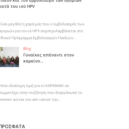
πλέον και τον εμβολιασμό των αγοριών
κατά του ιού HPV
Είναι μεγάλη η χαρά μας που ο εμβολιασμός των
αγοριών για τον ιό HPV συμπεριλαμβάνεται στο
Εθνικό Πρόγραμμα Εμβολιασμών Παιδιών…
Blog
Γυναίκες απέναντι στον
καρκίνο…
Ήταν ιδιαίτερη τιμή για το ΚΑΡΚΙΝΑΚΙ να
συμμετέχει στην συζήτηση που διοργάνωσε το
women act και του win cancer την…
ΠΡΟΣΦΑΤΑ