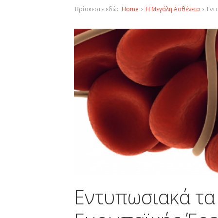
Βρίσκεστε εδώ:
Home
›
Η Μεγάλη Ασθένεια
›
Εντ
Εντυπωσιακά τα