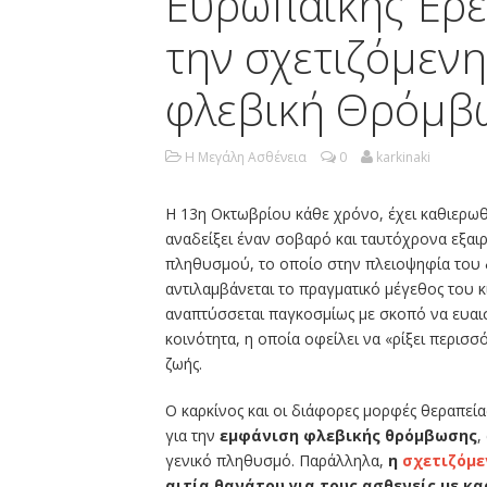
Ευρωπαϊκής Έρε
την σχετιζόμενη
φλεβική Θρόμβ
Η Μεγάλη Ασθένεια
0
karkinaki
Η 13η Οκτωβρίου κάθε χρόνο, έχει καθιερωθ
αναδείξει έναν σοβαρό και ταυτόχρονα εξαι
πληθυσμού, το οποίο στην πλειοψηφία του 
αντιλαμβάνεται το πραγματικό μέγεθος του κ
αναπτύσσεται παγκοσμίως με σκοπό να ευαισ
κοινότητα, η οποία οφείλει να «ρίξει περισ
ζωής.
Ο καρκίνος και οι διάφορες μορφές θεραπεί
για την
εμφάνιση φλεβικής θρόμβωσης
,
γενικό πληθυσμό. Παράλληλα,
η
σχετιζόμε
αιτία θανάτου για τους ασθενείς με κα