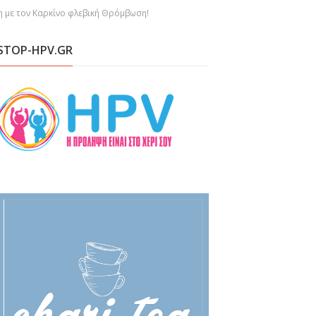
η με τον Καρκίνο φλεβική Θρόμβωση!
STOP-HPV.GR