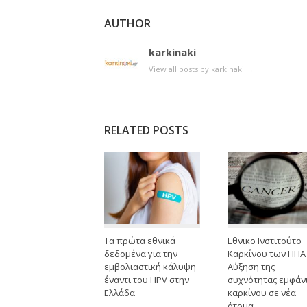
AUTHOR
karkinaki
View all posts by karkinaki
→
RELATED POSTS
Τα πρώτα εθνικά
Εθνικο Ινστιτούτο
δεδομένα για την
Καρκίνου των ΗΠΑ 
εμβολιαστική κάλυψη
Αύξηση της
έναντι του HPV στην
συχνότητας εμφάν
Ελλάδα
καρκίνου σε νέα
άτομα