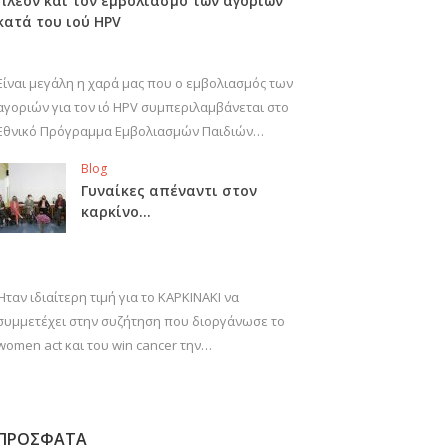
πλέον και τον εμβολιασμό των αγοριών
κατά του ιού HPV
Είναι μεγάλη η χαρά μας που ο εμβολιασμός των
αγοριών για τον ιό HPV συμπεριλαμβάνεται στο
Εθνικό Πρόγραμμα Εμβολιασμών Παιδιών…
Blog
Γυναίκες απέναντι στον
καρκίνο…
Ήταν ιδιαίτερη τιμή για το ΚΑΡΚΙΝΑΚΙ να
συμμετέχει στην συζήτηση που διοργάνωσε το
women act και του win cancer την…
ΠΡΟΣΦΑΤΑ