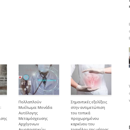
Πολλαπλούν
Σημαντικές εξελίξεις
:
Μυέλωμα: Μονάδα
στην αντιμετώπιση
Αυτόλογης
του τοπικά
ισης
Μεταμόσχευσης
προχωρημένου
Αρχέγονων
καρκίνου του
Αιμοποιητικών
τραχήλου της μήτρας