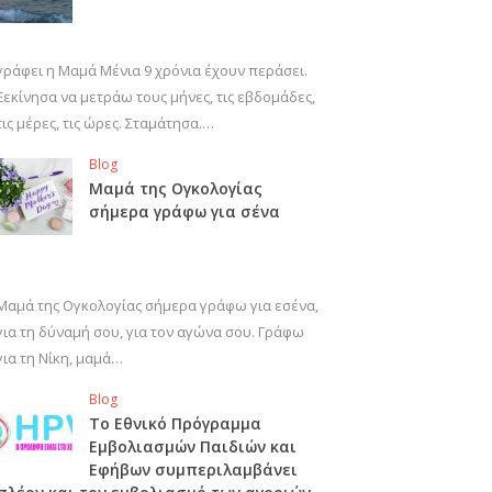
γράφει η Μαμά Μένια 9 χρόνια έχουν περάσει.
Ξεκίνησα να μετράω τους μήνες, τις εβδομάδες,
τις μέρες, τις ώρες. Σταμάτησα.…
Blog
Μαμά της Ογκολογίας
σήμερα γράφω για σένα
Μαμά της Ογκολογίας σήμερα γράφω για εσένα,
για τη δύναμή σου, για τον αγώνα σου. Γράφω
για τη Νίκη, μαμά…
Blog
Το Εθνικό Πρόγραμμα
Εμβολιασμών Παιδιών και
Εφήβων συμπεριλαμβάνει