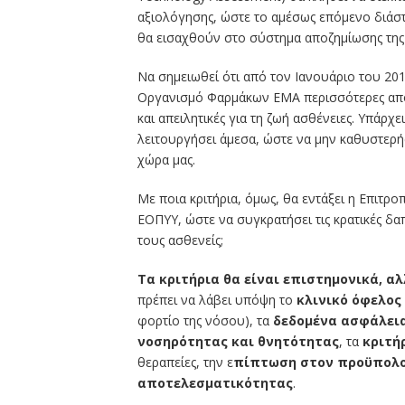
αξιολόγησης, ώστε το αμέσως επόμενο διάστ
θα εισαχθούν στο σύστημα αποζημίωσης της
Να σημειωθεί ότι από τον Ιανουάριο του 20
Οργανισμό Φαρμάκων ΕΜΑ περισσότερες από 
και απειλητικές για τη ζωή ασθένειες. Υπάρ
λειτουργήσει άμεσα, ώστε να μην καθυστερή
χώρα μας.
Με ποια κριτήρια, όμως, θα εντάξει η Επιτρ
ΕΟΠΥΥ, ώστε να συγκρατήσει τις κρατικές δα
τους ασθενείς;
Τα κριτήρια θα είναι επιστημονικά, α
πρέπει να λάβει υπόψη το
κλινικό όφελος
φορτίο της νόσου), τα
δεδομένα ασφάλει
νοσηρότητας και θνητότητας
, τα
κριτή
θεραπείες, την ε
πίπτωση στον προϋπολο
αποτελεσματικότητας
.