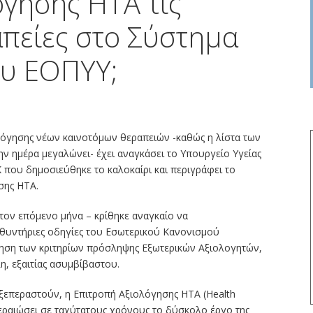
όγησης ΗΤΑ τις
απείες στο Σύστημα
υ ΕΟΠΥΥ;
λόγησης νέων καινοτόμων θεραπειών -καθώς η λίστα των
ν ημέρα μεγαλώνει- έχει αναγκάσει το Υπουργείο Υγείας
που δημοσιεύθηκε το καλοκαίρι και περιγράφει το
σης ΗΤΑ.
στον επόμενο μήνα – κρίθηκε αναγκαίο να
υθυντήριες οδηγίες του Εσωτερικού Κανονισμού
οίηση των κριτηρίων πρόσληψης Εξωτερικών Αξιολογητών,
, εξαιτίας ασυμβίβαστου.
επεραστούν, η Επιτροπή Αξιολόγησης ΗΤΑ (Health
εραιώσει σε ταχύτατους χρόνους το δύσκολο έργο της