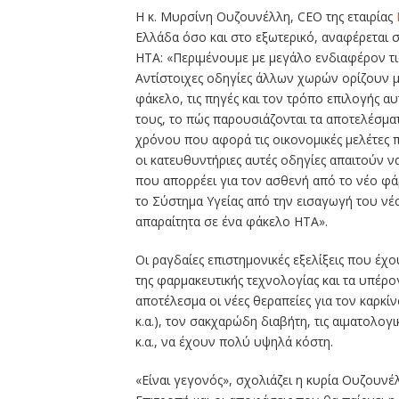
Η κ. Μυρσίνη Ουζουνέλλη, CEO της εταιρίας
Ελλάδα όσο και στο εξωτερικό, αναφέρεται σ
ΗΤΑ: «Περιμένουμε με μεγάλο ενδιαφέρον τις
Αντίστοιχες οδηγίες άλλων χωρών ορίζουν με
φάκελο, τις πηγές και τον τρόπο επιλογής α
τους, το πώς παρουσιάζονται τα αποτελέσματ
χρόνου που αφορά τις οικονομικές μελέτες 
οι κατευθυντήριες αυτές οδηγίες απαιτούν ν
που απορρέει για τον ασθενή από το νέο φά
το Σύστημα Υγείας από την εισαγωγή του νέο
απαραίτητα σε ένα φάκελο ΗΤΑ».
Οι ραγδαίες επιστημονικές εξελίξεις που έχ
της φαρμακευτικής τεχνολογίας και τα υπέρ
αποτέλεσμα οι νέες θεραπείες για τον καρκί
κ.α.), τον σακχαρώδη διαβήτη, τις αιματολογι
κ.α., να έχουν πολύ υψηλά κόστη.
«Είναι γεγονός», σχολιάζει η κυρία Ουζουνέ