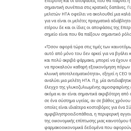
Επιτροπή και οι αποφάσεις που θα παίρνει η
σημαντική συνέπεια στις κρατικές δαπάνες. Γ
μελετών ΗΤΑ οφείλει να ακολουθεί μια καλά
για να είναι οι μελέτες πραγματικά αδιάβλη
ετέρου δε και οι ίδιες οι αποφάσεις της Επι
σημείο είναι που θα παίξουν σημαντικό ρόλο
«’Όσον αφορά τώρα στις τιμές των καινοτόμ
αυτό από μόνο του δεν αρκεί για να βγάλει
και πολύ ακριβά φάρμακα, μπορεί να έχουν 
να προκαλούν καθαρή εξοικονόμηση πόρων 
κλινική αποτελεσματικότητα», εξηγεί η CEO τ
αναλύει μια μελέτη ΗΤΑ. Π.χ. μία αντιδιαβητι
έλεγχο της γλυκοζυλιωμένης αιμοσφαιρίνης (
ακόμα κι αν είναι σημαντικά ακριβότερη από
σε ένα σύστημα υγείας, αν σε βάθος χρόνου
οποίες είναι ιδιαίτερα κοστοβόρες για ένα Σ
αμφιβληστροειδοπάθεια, η περιφερική αγγειοπ
της οικονομικής επίπτωσης μιας καινοτόμου θ
φαρμακοοικονομικά δεδομένα που αφορούν ά