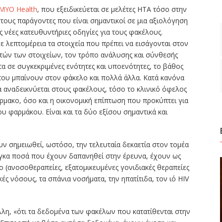
MYO Health
, που εξειδικεύεται σε μελέτες HTA τόσο στην
τους παράγοντες που είναι σημαντικοί σε μια αξιολόγηση
 νέες κατευθυντήριες οδηγίες για τους φακέλους.
 λεπτομέρεια τα στοιχεία που πρέπει να εισάγονται στον
υτών των στοιχείων, τον τρόπο ανάλυσης και σύνθεσής
α σε συγκεκριμένες ενότητες και υποενότητες, το βάθος
που μπαίνουν στον φάκελο και πολλά άλλα. Κατά κανόνα
α αναδεικνύεται στους φακέλους, τόσο το κλινικό όφελος
ρμακο, όσο και η οικονομική επίπτωση που προκύπτει για
υ φαρμάκου. Είναι και τα δύο εξίσου σημαντικά και
ουν σημειωθεί, ωστόσο, την τελευταία δεκαετία στον τομέα
ογκα ποσά που έχουν δαπανηθεί στην έρευνα, έχουν ως
νο (ανοσοθεραπείες, εξατομικευμένες γονιδιακές θεραπείες
κές νόσους, τα σπάνια νοσήματα, την ηπατίτιδα, τον ιό HIV
λλη, «ότι τα δεδομένα των φακέλων που κατατίθενται στην