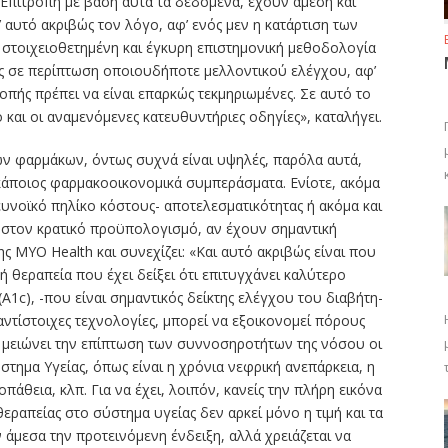
 Επιτροπή με βάση αυτά τα δεδομένα, έχουν άμεση και
ι’ αυτό ακριβώς τον λόγο, αφ’ ενός μεν η κατάρτιση των
 στοιχειοθετημένη και έγκυρη επιστημονική μεθοδολογία
τες σε περίπτωση οποιουδήποτε μελλοντικού ελέγχου, αφ’
τροπής πρέπει να είναι επαρκώς τεκμηριωμένες. Σε αυτό το
 και οι αναμενόμενες κατευθυντήριες οδηγίες», καταλήγει.
ων φαρμάκων, όντως συχνά είναι υψηλές, παρόλα αυτά,
 κάποιος φαρμακοοικονομικά συμπεράσματα. Ενίοτε, ακόμα
ευνοϊκό πηλίκο κόστους- αποτελεσματικότητας ή ακόμα και
στον κρατικό προϋπολογισμό, αν έχουν σημαντική
ης ΜΥΟ Health και συνεχίζει: «Και αυτό ακριβώς είναι που
κή θεραπεία που έχει δείξει ότι επιτυγχάνει καλύτερο
Α1c), -που είναι σημαντικός δείκτης ελέγχου του διαβήτη-
 αντίστοιχες τεχνολογίες, μπορεί να εξοικονομεί πόρους
 μειώνει την επίπτωση των συννοσηροτήτων της νόσου οι
ύστημα Υγείας, όπως είναι η χρόνια νεφρική ανεπάρκεια, η
άθεια, κλπ. Για να έχει, λοιπόν, κανείς την πλήρη εικόνα
εραπείας στο σύστημα υγείας δεν αρκεί μόνο η τιμή και τα
μεσα την προτεινόμενη ένδειξη, αλλά χρειάζεται να