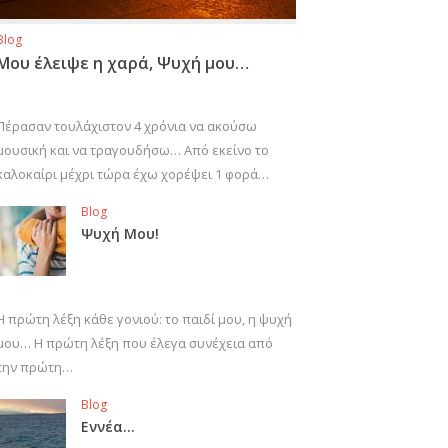
Blog
Μου έλειψε η χαρά, Ψυχή μου…
Πέρασαν τουλάχιστον 4 χρόνια να ακούσω
μουσική και να τραγουδήσω… Από εκείνο το
καλοκαίρι μέχρι τώρα έχω χορέψει 1 φορά…
Blog
Ψυχή Μου!
Η πρώτη λέξη κάθε γονιού: το παιδί μου, η ψυχή
μου… Η πρώτη λέξη που έλεγα συνέχεια από
την πρώτη…
Blog
Εννέα…