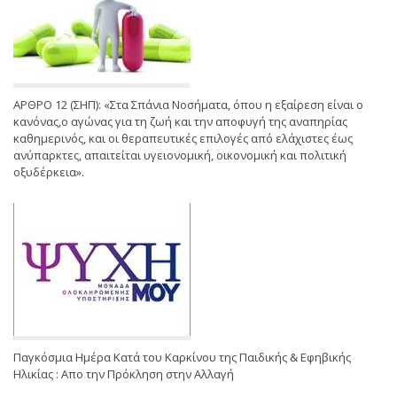
ΑΡΘΡΟ 12 (ΣΗΠ): «Στα Σπάνια Νοσήματα, όπου η εξαίρεση είναι ο
κανόνας,ο αγώνας για τη ζωή και την αποφυγή της αναπηρίας
καθημερινός, και οι θεραπευτικές επιλογές από ελάχιστες έως
ανύπαρκτες, απαιτείται υγειονομική, οικονομική και πολιτική
οξυδέρκεια».
Παγκόσμια Ημέρα Κατά του Καρκίνου της Παιδικής & Εφηβικής
Ηλικίας : Απο την Πρόκληση στην Αλλαγή