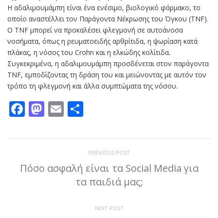
Η αδαλιμουμάμπη είναι ένα ενέσιμο, βιολογικό φάρμακο, το
οποίο αναστέλλει τον Παράγοντα Νέκρωσης του Όγκου (TNF).
Ο TNF μπορεί να προκαλέσει φλεγμονή σε αυτοάνοσα
νοσήματα, όπως η ρευματοειδής αρθρίτιδα, η ψωρίαση κατά
πλάκας, η νόσος του Crohn και η ελκώδης κολίτιδα.
Συγκεκριμένα, η αδαλιμουμάμπη προσδένεται στον παράγοντα
TNF, εμποδίζοντας τη δράση του και μειώνοντας με αυτόν τον
τρόπο τη φλεγμονή και άλλα συμπτώματα της νόσου.
Facebook
Mastodon
Email
Μοιραστείτε
PREVIOUS POST
Πόσο ασφαλή είναι τα Social Media για
τα παιδιά μας;
NEXT POST