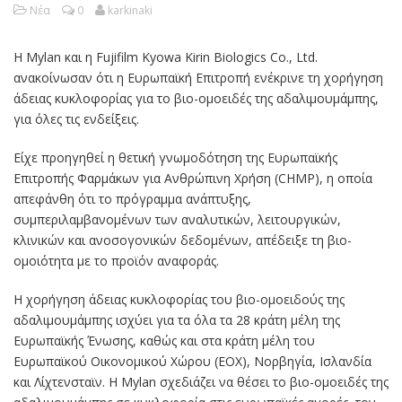
Νέα
0
karkinaki
Η Mylan και η Fujifilm Kyowa Kirin Biologics Co., Ltd.
ανακοίνωσαν ότι η Ευρωπαϊκή Επιτροπή ενέκρινε τη χορήγηση
άδειας κυκλοφορίας για το βιο-ομοειδές της αδαλιμουμάμπης,
για όλες τις ενδείξεις.
Είχε προηγηθεί η θετική γνωμοδότηση της Ευρωπαϊκής
Επιτροπής Φαρμάκων για Ανθρώπινη Χρήση (CHMP), η οποία
απεφάνθη ότι το πρόγραμμα ανάπτυξης,
συμπεριλαμβανομένων των αναλυτικών, λειτουργικών,
κλινικών και ανοσογονικών δεδομένων, απέδειξε τη βιο-
ομοιότητα με το προϊόν αναφοράς.
Η χορήγηση άδειας κυκλοφορίας του βιο-ομοειδούς της
αδαλιμουμάμπης ισχύει για τα όλα τα 28 κράτη μέλη της
Ευρωπαϊκής Ένωσης, καθώς και στα κράτη μέλη του
Ευρωπαϊκού Οικονομικού Χώρου (ΕΟΧ), Νορβηγία, Ισλανδία
και Λίχτενσταϊν. H Mylan σχεδιάζει να θέσει το βιο-ομοειδές της