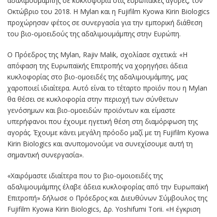
αδαλιμουμάμπης σε κυκλοφορία στις ευρωπαϊκές αγορές, τον
Οκτώβριο του 2018. Η Mylan και η Fujifilm Kyowa Kirin Biologics
προχώρησαν φέτος σε συνεργασία για την εμπορική διάθεση
του βιο-ομοειδούς της αδαλιμουμάμπης στην Ευρώπη.
Ο Πρόεδρος της Mylan, Rajiv Malik, σχολίασε σχετικά: «Η
απόφαση της Ευρωπαϊκής Επιτροπής να χορηγήσει άδεια
κυκλοφορίας στο βιο-ομοειδές της αδαλιμουμάμπης, μας
χαροποιεί ιδιαίτερα. Αυτό είναι το τέταρτο προϊόν που η Mylan
θα θέσει σε κυκλοφορία στην περιοχή των σύνθετων
γενόσημων και βιο-ομοειδών προϊόντων και είμαστε
υπερήφανοι που έχουμε ηγετική θέση στη διαμόρφωση της
αγοράς. Έχουμε κάνει μεγάλη πρόοδο μαζί με τη Fujifilm Kyowa
Kirin Biologics και ανυπομονούμε να συνεχίσουμε αυτή τη
σημαντική συνεργασία».
«Χαιρόμαστε ιδιαίτερα που το βιο-ομοιοειδές της
αδαλιμουμάμπης έλαβε άδεια κυκλοφορίας από την Ευρωπαϊκή
Επιτροπή» δήλωσε ο Πρόεδρος και Διευθύνων Σύμβουλος της
Fujifilm Kyowa Kirin Biologics, Δρ. Yoshifumi Torii. «Η έγκριση