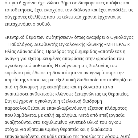
ότι για 6 χρόνια έχει δώσει βήμα σε διαφορετικές απόψεις και
τοποθετήσεις, έχει ενισχύσει τον διάλογο και έχει αναδείξει τις
σύγχρονες εξελίξεις που τα τελευταία χρόνια έρχονται με
επιταχυνόμενο ρυθμό.
«Κεντρικό θέμα των συζητήσεων» όπως αναφέρει ο Ογκολόγος
– Παθολόγος, Διευθυντής Ογκολογικής Κλινικής «ΜΗΤΕΡΑ» κ.
Ηλίας Αθανασιάδης, Πρόεδρος της διημερίδας «αποτέλεσε η
ανάγκη για εξατομικευμένες αποφάσεις στην φροντίδα του
ογκολογικού ασθενούς. Η ανάγνωση της βιολογίας του
καρκίνου μάς έδωσε τη δυνατότητα να αναγνωρίσουμε την
πορεία της νόσου ως μια εξελικτική διαδικασία που καθορίζεται
από τη δυναμική της κακοήθειας και τη δυνατότητα να
αναπτύσσει ανθεκτικούς κλώνους ξεπερνώντας τις θεραπείες.
Στη σύγχρονη ογκολογία η εξελικτική διαδρομή
παρακολουθείται με επαναλαμβανόμενη εξέταση πλάσματος
που λαμβάνεται με απλή αιμοληψία. Μετά από επεξεργασία
αναζητούνται στο εκχυλισμένο γενετικό υλικό του όγκου
στόχοι για εξατομικευμένη θεραπεία και η διαδικασία
επαναλαμβάνεται σε κάθε στάδιο της πορείας της νόσου. Αυτό