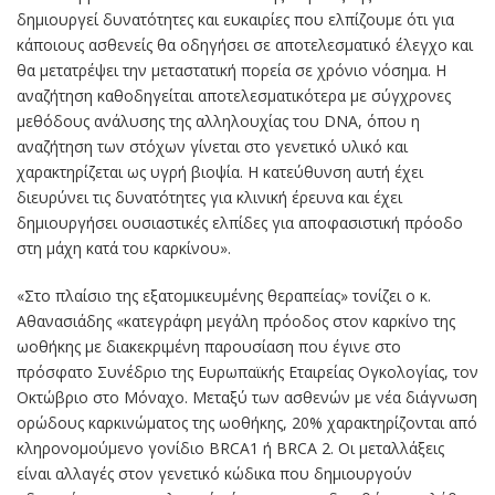
δημιουργεί δυνατότητες και ευκαιρίες που ελπίζουμε ότι για
κάποιους ασθενείς θα οδηγήσει σε αποτελεσματικό έλεγχο και
θα μετατρέψει την μεταστατική πορεία σε χρόνιο νόσημα. Η
αναζήτηση καθοδηγείται αποτελεσματικότερα με σύγχρονες
μεθόδους ανάλυσης της αλληλουχίας του DNA, όπου η
αναζήτηση των στόχων γίνεται στο γενετικό υλικό και
χαρακτηρίζεται ως υγρή βιοψία. Η κατεύθυνση αυτή έχει
διευρύνει τις δυνατότητες για κλινική έρευνα και έχει
δημιουργήσει ουσιαστικές ελπίδες για αποφασιστική πρόοδο
στη μάχη κατά του καρκίνου».
«Στο πλαίσιο της εξατομικευμένης θεραπείας» τονίζει ο κ.
Αθανασιάδης «κατεγράφη μεγάλη πρόοδος στον καρκίνο της
ωοθήκης με διακεκριμένη παρουσίαση που έγινε στο
πρόσφατο Συνέδριο της Ευρωπαϊκής Εταιρείας Ογκολογίας, τον
Οκτώβριο στο Μόναχο. Μεταξύ των ασθενών με νέα διάγνωση
ορώδους καρκινώματος της ωοθήκης, 20% χαρακτηρίζονται από
κληρονομούμενο γονίδιο BRCA1 ή BRCA 2. Οι μεταλλάξεις
είναι αλλαγές στον γενετικό κώδικα που δημιουργούν