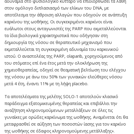
αδυναμία στο φυσιολογικό κύτταρο να επιδιορθώσει τα λάθη
στον ομόλογο διπλασιασμό των ελίκων του DNA, με
αποτέλεσμα την άθροιση αλλαγών που οδηγούν σε ανάπτυξη
καρκίνου της ωοθήκης. Οι συγκεκριμένοι καρκίνοι είναι
ευάλωτοι στους ανταγωνιστές της PARP που εκμεταλλεύονται
τα ίδια βιολογικά χαρακτηριστικά που οδήγησαν στη
δημιουργία της νόσου σε θεραπευτικό μηχανισμό που
εκμεταλλεύεται τη συγκεκριμένη αδυναμία του καρκινικού
ιστού. Ο αναστολέας της PARP, olaparib, χορηγούμενος από
του στόματος επί ένα έτος μετά την ολοκλήρωση της
χημειοθεραπείας, οδηγεί σε θεαματική βελτίωση του ελέγχου
της νόσου με άνω του 50% των γυναικών ελεύθερες νόσου
μετά 4 έτη, έναντι 11% με τη λήψη placebo.
Τα αποτελέσματα της μελέτης SOLO-1 αποτελούν κλασικό
παράδειγμα εξατομικευμένης θεραπείας και επιβάλλει την
αναζήτηση κληρονομούμενων μεταλλάξεων σε όλες τις
γυναίκες με ορώδες καρκίνωμα της ωοθήκης. Αναμένεται ότι θα
μεταφρασθεί σε αύξηση των ποσοστών ίασης για τον καρκίνο
της ωοθήκης σε έδαφος κληρονομούμενης μετάλλαξης».