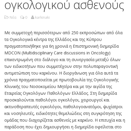
ογκολογικού ασθενούς
Νέα
0
karkinaki
Με συμμετοχή περισσότερων από 250 εκπροσώπων από όλα
τα Ογκολογικά κέντρα της Ελλάδος και της Κύπρου
πραγματοποιήθηκε για 6η χρονιά η Επιστημονική διημερίδα
MDCON (Multidisciplinary Care discussions in Oncology)
επικεντρωμένη στο διάλογο και τη συνεργασία μεταξύ όλων
των ειδικοτήτων που συμμετέχουν στην πολυπαραγοντική
αντιμετώπιση του καρκίνου. Η διοργάνωση για όλα αυτά τα
χρόνια πραγματοποιείται με πρωτοβουλία της Ογκολογικής
Κλινικής του Νοσοκομείου Μητέρα και με την αιγίδα της
Εταιρείας Ογκολόγων Παθολόγων Ελλάδος. Στη διημερίδα
προσκαλούνται παθολόγοι ογκολόγοι, χειρουργοί και
ακτινοθεραπευτές ογκολόγοι, παθολογοανατόμοι, ψυχίατροι
και νοσηλευτές, ειδικότητες θεμελιώδεις στη συγκρότηση της
ομάδας που διαχειρίζεται ασθενείς με καρκίνο. Η επιτυχία και η
παράδοση που έχει δημιουργήσει η διημερίδα οφείλεται στο