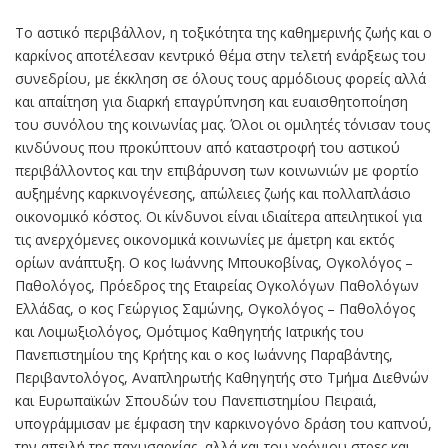
Το αστικό περιβάλλον, η τοξικότητα της καθημερινής ζωής και ο
καρκίνος αποτέλεσαν κεντρικό θέμα στην τελετή ενάρξεως του
συνεδρίου, με έκκληση σε όλους τους αρμόδιους φορείς αλλά
και απαίτηση για διαρκή επαγρύπνηση και ευαισθητοποίηση
του συνόλου της κοινωνίας μας. Όλοι οι ομιλητές τόνισαν τους
κινδύνους που προκύπτουν από καταστροφή του αστικού
περιβάλλοντος και την επιβάρυνση των κοινωνιών με φορτίο
αυξημένης καρκινογένεσης, απώλειες ζωής και πολλαπλάσιο
οικονομικό κόστος. Οι κίνδυνοι είναι ιδιαίτερα απειλητικοί για
τις ανερχόμενες οικονομικά κοινωνίες με άμετρη και εκτός
ορίων ανάπτυξη. Ο κος Ιωάννης Μπουκοβίνας, Ογκολόγος –
Παθολόγος, Πρόεδρος της Εταιρείας Ογκολόγων Παθολόγων
Ελλάδας, ο κος Γεώργιος Σαμώνης, Ογκολόγος – Παθολόγος
και Λοιμωξιολόγος, Ομότιμος Καθηγητής Ιατρικής του
Πανεπιστημίου της Κρήτης και ο κος Ιωάννης Παραβάντης,
Περιβαντολόγος, Αναπληρωτής Καθηγητής στο Τμήμα Διεθνών
και Ευρωπαϊκών Σπουδών του Πανεπιστημίου Πειραιά,
υπογράμμισαν με έμφαση την καρκινογόνο δράση του καπνού,
την απειλή της παχυσαρκίας, αλλά και του χρόνιου στρες και