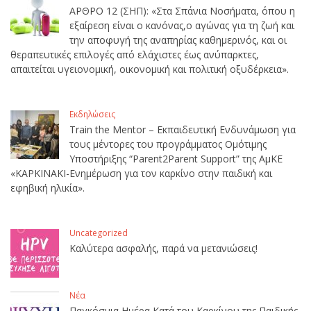
ΑΡΘΡΟ 12 (ΣΗΠ): «Στα Σπάνια Νοσήματα, όπου η
εξαίρεση είναι ο κανόνας,ο αγώνας για τη ζωή και
την αποφυγή της αναπηρίας καθημερινός, και οι
θεραπευτικές επιλογές από ελάχιστες έως ανύπαρκτες,
απαιτείται υγειονομική, οικονομική και πολιτική οξυδέρκεια».
Εκδηλώσεις
Train the Mentor – Εκπαιδευτική Ενδυνάμωση για
τους μέντορες του προγράμματος Ομότιμης
Υποστήριξης “Parent2Parent Support” της ΑμΚΕ
«ΚΑΡΚΙΝΑΚΙ-Ενημέρωση για τον καρκίνο στην παιδική και
εφηβική ηλικία».
Uncategorized
Καλύτερα ασφαλής, παρά να μετανιώσεις!
Νέα
Παγκόσμια Ημέρα Κατά του Καρκίνου της Παιδικής