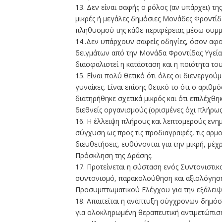
13. Δεν είναι σαφής ο ρόλος (αν υπάρχει) τ
μικρές ή μεγάλες δημόσιες Μονάδες Φροντί
πληθυσμού της κάθε περιφέρειας μέσω συμ
14..Δεν υπάρχουν σαφείς οδηγίες, όσον αφο
δειγμάτων από την Μονάδα Φροντίδας Υγείας
διασφαλιστεί η κατάσταση και η ποιότητα το
15. Είναι πολύ θετικό ότι όλες οι διενεργούμ
γυναίκες. Είναι επίσης θετικό το ότι ο αρι
διατηρήθηκε σχετικά μικρός και ότι επιλέχθ
διεθνείς οργανισμούς (ορισμένες όχι πλήρως
16. Η έλλειψη πλήρους και λεπτομερούς ενη
σύγχυση ως προς τις προδιαγραφές, τις αρμο
διευθετήσεις, ευθύνονται για την μικρή, μέ
Πρόσκληση της Δράσης.
17. Προτείνεται η σύσταση ενός Συντονιστι
συντονισμό, παρακολούθηση και αξιολόγησ
Προσυμπτωματικού Ελέγχου για την εξάλειψ
18. Απαιτείται η ανάπτυξη σύγχρονων δημό
για ολοκληρωμένη θεραπευτική αντιμετώπιση