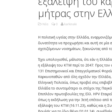
εξάλειψη του κ
μήτρας στην Ελ
Νέα
0
karkinaki
Η πολιτική υγείας στην Ελλάδα, εναρμονιζόμεν
δυνατότητα να προχωρήσει και αυτή σε μία 
σχετιζόμενων νοσημάτων, ξεκινώντας από τ
Έχει υπολογισθεί, μάλιστα, ότι εάν η Ελλάδα
η εξάλειψη του ΚΤΜ περί το 2047. Προς τον 
131 Επιστημονικοί και Επαγγελματικοί Φορεί
Καρκινοπαθών από όλη σχεδόν την Ελλάδα,
Ελληνική Πολιτεία, όπως προβεί στις επιβεβλ
Ελλάδα το συντομότερο οι στόχοι της Παγκόσ
Επιπλέον πρωτοβουλίες της Ελλ. HPV Εταιρεί
όπως η εκδήλωση για την 3ετή επέτειο από τ
εξάλειψη του ΚΤΜ (16.11.23), καθώς και η 
Βουλής για το ίδιο θέμα (31.01.24), συνέβα