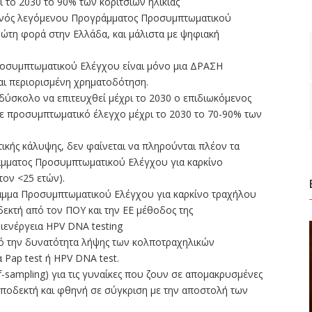
ρι το 2030 το 90% των κοριτσιών ηλικίας
ς ενός λεγόμενου Προγράμματος Προσυμπτωματικού
ρώτη φορά στην Ελλάδα, και μάλιστα με ψηφιακή
οσυμπτωματικού Ελέγχου είναι μόνο μια ΔΡΑΣΗ
και περιορισμένη χρηματοδότηση.
ύ δύσκολο να επιτευχθεί μέχρι το 2030 ο επιδιωκόμενος
σε προσυμπτωματικό έλεγχο μέχρι το 2030 το 70-90% των
ικής κάλυψης, δεν φαίνεται να πληρούνται πλέον τα
ράμματος Προσυμπτωματικού Ελέγχου για καρκίνο
τον <25 ετών).
ραμμα Προσυμπτωματικού Ελέγχου για καρκίνο τραχήλου
δεκτή από τον ΠΟΥ και την ΕΕ μέθοδος της
διενέργεια HPV DNA testing
πό την δυνατότητα λήψης των κολποτραχηλικών
α Pap test ή HPV DNA test.
f-sampling) για τις γυναίκες που ζουν σε απομακρυσμένες
 αποδεκτή και φθηνή σε σύγκριση με την αποστολή των