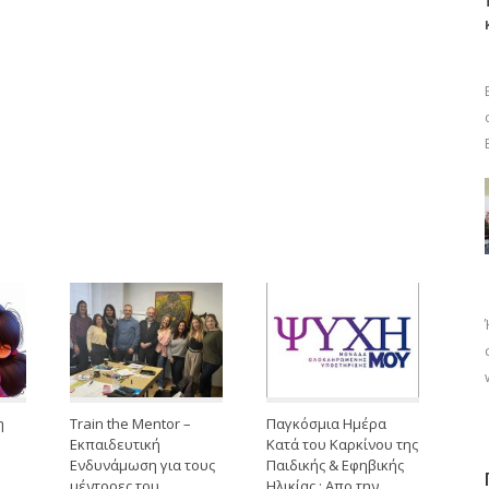
η
Train the Mentor –
Παγκόσμια Ημέρα
Εκπαιδευτική
Κατά του Καρκίνου της
Ενδυνάμωση για τους
Παιδικής & Εφηβικής
μέντορες του
Ηλικίας : Απο την