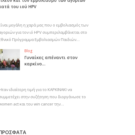
πλέον και τον εμβολιασμό των αγοριών
κατά του ιού HPV
Είναι μεγάλη η χαρά μας που ο εμβολιασμός των
αγοριών για τον ιό HPV συμπεριλαμβάνεται στο
Εθνικό Πρόγραμμα Εμβολιασμών Παιδιών…
Blog
Γυναίκες απέναντι στον
καρκίνο…
Ήταν ιδιαίτερη τιμή για το ΚΑΡΚΙΝΑΚΙ να
συμμετέχει στην συζήτηση που διοργάνωσε το
women act και του win cancer την…
ΠΡΟΣΦΑΤΑ