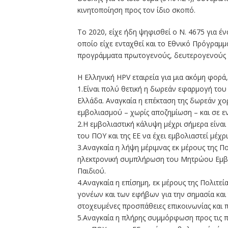
κινητοποίηση προς τον ίδιο σκοπό.
Το 2020, είχε ήδη ψηφισθεί ο Ν. 4675 για έν
οποίο είχε ενταχθεί και το Εθνικό Πρόγραμ
προγράμματα πρωτογενούς, δευτερογενούς κα
Η Ελληνική HPV εταιρεία για μια ακόμη φορά,
1.Είναι πολύ θετική η δωρεάν εφαρμογή του
Ελλάδα. Αναγκαία η επέκταση της δωρεάν χορ
εμβολιασμού – χωρίς αποζημίωση – και σε εν
2.Η εμβολιαστική κάλυψη μέχρι σήμερα είναι
του ΠΟΥ και της ΕΕ να έχει εμβολιαστεί μέχρ
3.Αναγκαία η λήψη μέριμνας εκ μέρους της Πο
ηλεκτρονική συμπλήρωση του Μητρώου Εμβο
Παιδιού.
4.Αναγκαία η επίσημη, εκ μέρους της Πολιτεί
γονέων και των εφήβων για την σημασία κα
στοχευμένες προσπάθειες επικοινωνίας και 
5.Αναγκαία η πλήρης συμμόρφωση προς τις π