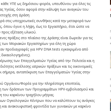
ης κάθε ΥΠΕ ως δημόσιου φορέα, υπευθύνου για όλες τις
δας Υγείας, όσον αφορά στην κάλυψη των αναγκών του
μετοχής στη Δράση
ρά στις υποχρεωτικές συνθήκες κατά την μεταφορά των
, όπου έγινε η λήψη, έως το Εργαστήριο, έτσι ώστε να
υ προς εξέταση υλικού.
ενες πράξεις στο πλαίσιο της Δράσης είναι δωρεάν για τις
θμός των Μοριακών Εργαστηρίων για όλη τη χώρα
ηκαν προδιαγραφές για HPV DNA tests εγκεκριμένα από
 δικαιολογημένες).
μέρωσης των Επαγγελματιών Υγείας από την Πολιτεία και η
διότητες εκτέλεσης ιατρικών πράξεων και τις οικονομικές
χρι σήμερα, ανταπόκριση των Επαγγελματιών Υγείας στην
κού Οργάνου/Φορέα για την πληρέστερη εποπτεία,
η των δράσεων των Προγραμμάτων HPV-εμβολιασμού και
η του καρκίνου τραχήλου μήτρας.
σιων Ογκολογικών Κέντρων που να καλύπτουν τις ανάγκες
 και ανακουφιστική φροντίδα των γυναικών με καρκίνο