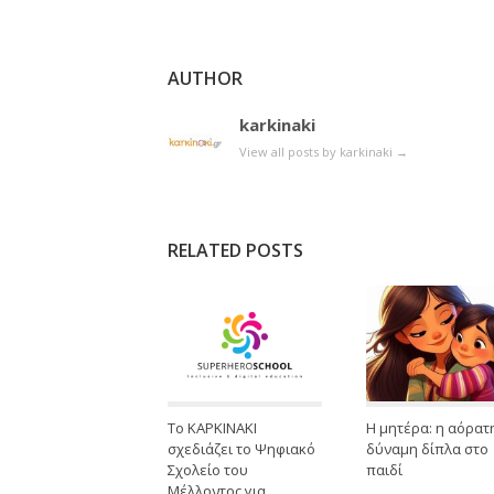
AUTHOR
karkinaki
View all posts by karkinaki
→
RELATED POSTS
Το ΚΑΡΚΙΝΑΚΙ
Η μητέρα: η αόρατ
σχεδιάζει το Ψηφιακό
δύναμη δίπλα στο
Σχολείο του
παιδί
Μέλλοντος για