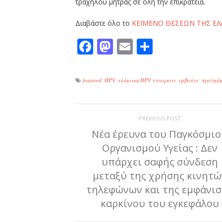
τραχήλου μήτρας σε όλη την επικράτεια.
Διαβάστε όλο το
ΚΕΙΜΕΝΟ ΘΕΣΕΩΝ ΤΗΣ ΕΛΛ
Facebook
Mastodon
Email
Μοιραστε
featured
,
HPV
,
ελληνική HPV εταιρεια
,
εμβολιο
,
πρόληψη
PREVIOUS POST
Νέα έρευνα του Παγκόσμι
Οργανισμού Υγείας : Δεν
υπάρχει σαφής σύνδεση
μεταξύ της χρήσης κινητώ
τηλεφώνων και της εμφάνι
καρκίνου του εγκεφάλου