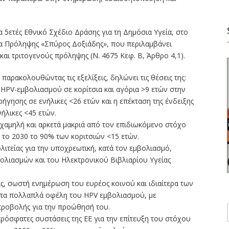
α 5ετές Εθνικό Σχέδιο Δράσης για τη Δημόσια Υγεία, στο
μα Πρόληψης «Σπύρος Δοξιάδης», που περιλαμβάνει
ι τριτογενούς πρόληψης (Ν. 4675 Κεφ. Β, Άρθρο 4,1).
 παρακολουθώντας τις εξελίξεις, δηλώνει τις θέσεις της:
 HPV-εμβολιασμού σε κορίτσια και αγόρια >9 ετών στην
ήγησης σε ενήλικες <26 ετών και η επέκταση της ένδειξης
ήλικες <45 ετών.
 χαμηλή και αρκετά μακριά από τον επιδιωκόμενο στόχο
ι το 2030 το 90% των κοριτσιών <15 ετών.
λιτείας για την υποχρεωτική, κατά τον εμβολιασμό,
λιασμών και του Ηλεκτρονικού Βιβλιαρίου Υγείας
ας, σωστή ενημέρωση του ευρέος κοινού και ιδιαίτερα των
ι τα πολλαπλά οφέλη του HPV εμβολιασμού, με
προβολής για την προώθησή του.
ρόσφατες συστάσεις της ΕΕ για την επίτευξη του στόχου