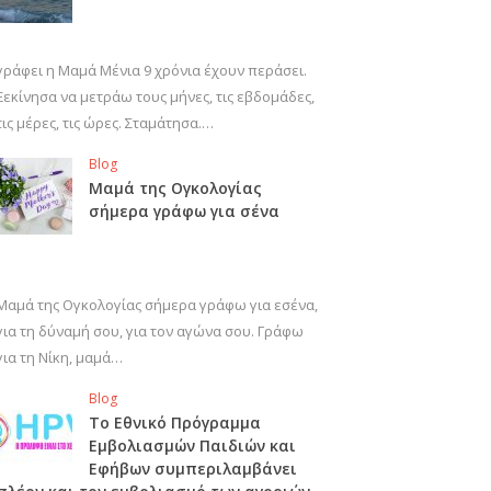
γράφει η Μαμά Μένια 9 χρόνια έχουν περάσει.
Ξεκίνησα να μετράω τους μήνες, τις εβδομάδες,
τις μέρες, τις ώρες. Σταμάτησα.…
Blog
Μαμά της Ογκολογίας
σήμερα γράφω για σένα
Μαμά της Ογκολογίας σήμερα γράφω για εσένα,
για τη δύναμή σου, για τον αγώνα σου. Γράφω
για τη Νίκη, μαμά…
Blog
Το Εθνικό Πρόγραμμα
Εμβολιασμών Παιδιών και
Εφήβων συμπεριλαμβάνει