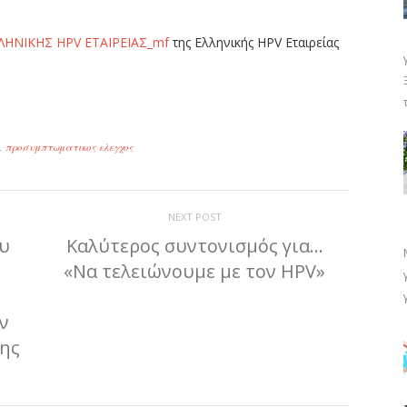
ΗΝΙΚΗΣ HPV ΕΤΑΙΡΕΙΑΣ_mf
της Ελληνικής HPV Εταιρείας
ίτε
,
προσυμπτωματικος ελεγχος
NEXT POST
ου
Καλύτερος συντονισμός για…
«Να τελειώνουμε με τον HPV»
ν
σης