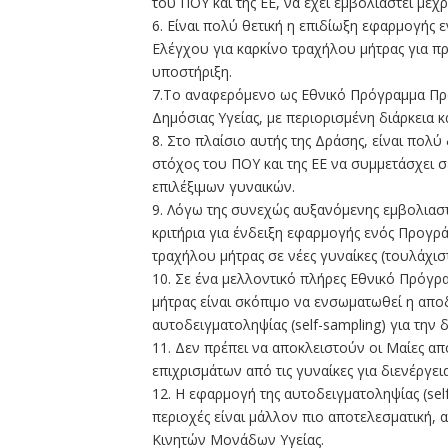
του ΠΟΥ και της ΕΕ, να έχει εμβολιαστεί μέχ
6. Είναι πολύ θετική η επιδίωξη εφαρμογή
Ελέγχου για καρκίνο τραχήλου μήτρας για π
υποστήριξη.
7.Το αναφερόμενο ως Εθνικό Πρόγραμμα Πρ
Δημόσιας Υγείας, με περιορισμένη διάρκεια 
8. Στο πλαίσιο αυτής της Δράσης, είναι πολ
στόχος του ΠΟΥ και της ΕΕ να συμμετάσχει 
επιλέξιμων γυναικών.
9. Λόγω της συνεχώς αυξανόμενης εμβολιαστ
κριτήρια για ένδειξη εφαρμογής ενός Προγ
τραχήλου μήτρας σε νέες γυναίκες (τουλάχισ
10. Σε ένα μελλοντικό πλήρες Εθνικό Πρόγ
μήτρας είναι σκόπιμο να ενσωματωθεί η απο
αυτοδειγματοληψίας (self-sampling) για την 
11. Δεν πρέπει να αποκλειστούν οι Μαίες α
επιχρισμάτων από τις γυναίκες για διενέργει
12. Η εφαρμογή της αυτοδειγματοληψίας (sel
περιοχές είναι μάλλον πιο αποτελεσματική,
Κινητών Μονάδων Υγείας.