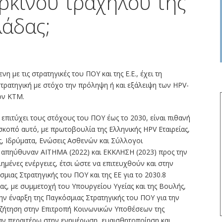
αρκίνου τραχήλου της
λάδας;
η με τις στρατηγικές του ΠΟΥ και της Ε.Ε., έχει τη
στρατηγική με στόχο την πρόληψη ή και εξάλειψη των HPV-
ον ΚΤΜ.
 επιτύχει τους στόχους του ΠΟΥ έως το 2030, είναι πιθανή
σκοπό αυτό, με πρωτοβουλία της Ελληνικής HPV Εταιρείας,
ς, Ιδρύματα, Ενώσεις Ασθενών και Σύλλογοι
 απηύθυναν ΑΙΤΗΜΑ (2022) και ΕΚΚΛΗΣΗ (2023) προς την
ημένες ενέργειες, έτσι ώστε να επιτευχθούν και στην
μιας Στρατηγικής του ΠΟΥ και της ΕΕ για το 2030.8
ας, με συμμετοχή του Υπουργείου Υγείας και της Βουλής,
ην έναρξη της Παγκόσμιας Στρατηγικής του ΠΟΥ για την
Συζήτηση στην Επιτροπή Κοινωνικών Υποθέσεων της
λαν περαιτέρω στην ενημέρωση, ευαισθητοποίηση και