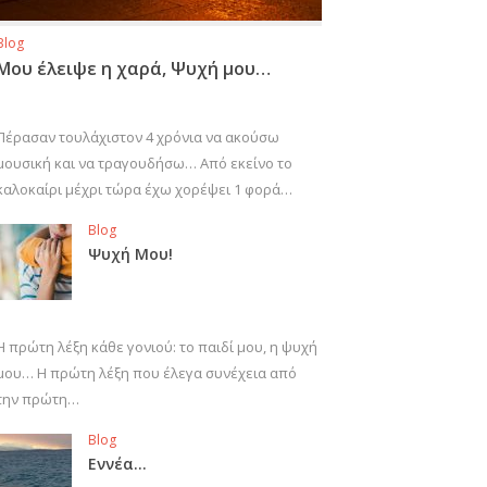
Blog
Μου έλειψε η χαρά, Ψυχή μου…
Πέρασαν τουλάχιστον 4 χρόνια να ακούσω
μουσική και να τραγουδήσω… Από εκείνο το
καλοκαίρι μέχρι τώρα έχω χορέψει 1 φορά…
Blog
Ψυχή Μου!
Η πρώτη λέξη κάθε γονιού: το παιδί μου, η ψυχή
μου… Η πρώτη λέξη που έλεγα συνέχεια από
την πρώτη…
Blog
Εννέα…