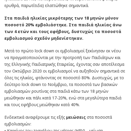
ερυθρά, παρωτίτιδα) ελαττώθηκε σημαντικά.
Στα παιδιά ηλικίας μικρότερης των 18 μηνών μόνον
ποσοστό 20% εμβολιάστηκε. Στα παιδιά ηλικίας άνω
των 4 ετών και τους εφήβους, δυστυχώς τα ποσοστά
εμβολιασμού σχεδόν μηδενίστηκαν.
Μετά το πρώτο lock down οι εμβολιασμοί ξεκίνησαν εκ νέου
να πραγματοποιούνται με την προτροπή των Παιδιάτρων και
της Ελληνικής Παιδιατρικής Εταιρείας, έχοντας σαν αποτέλεσμα
τον Οκτώβριο 2020 οι εμβολιασμοί να αυξηθούν σημαντικά σε
όλες τις ηλικίες, φτάνοντας σε ποσοστό 80%. Δυστυχώς, με το
δεύτερο lock down το Νοέμβριο, τα ποσοστά των βασικών
εμβολιασμών ρουτίνας στα παιδιά κάτω των 18 μηνών
μειώθηκαν και πάλι κατά 17-20%, ενώ στα μεγαλύτερα παιδιά
και τους εφήβους μειώθηκαν κατά 40%.
Ενδεικτικά αναφέρουμε τις εξής
μειώσεις
στα ποσοστά
εμβολιασμών:
• Καρκίνος του τραχήλου της μήτρας (HPV)→μείωση