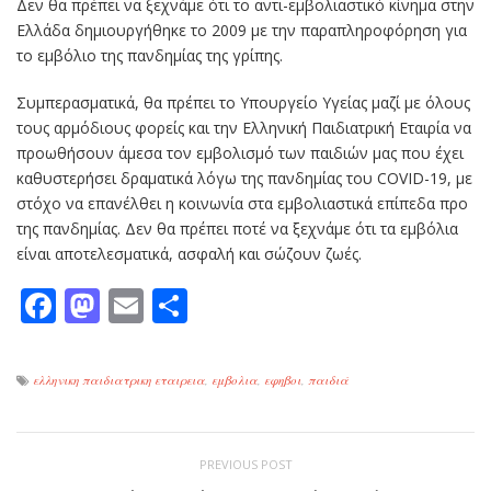
Δεν θα πρέπει να ξεχνάμε ότι το αντι-εμβολιαστικό κίνημα στην
Ελλάδα δημιουργήθηκε το 2009 με την παραπληροφόρηση για
το εμβόλιο της πανδημίας της γρίπης.
Συμπερασματικά, θα πρέπει το Υπουργείο Υγείας μαζί με όλους
τους αρμόδιους φορείς και την Ελληνική Παιδιατρική Εταιρία να
προωθήσουν άμεσα τον εμβολισμό των παιδιών μας που έχει
καθυστερήσει δραματικά λόγω της πανδημίας του COVID-19, με
στόχο να επανέλθει η κοινωνία στα εμβολιαστικά επίπεδα προ
της πανδημίας. Δεν θα πρέπει ποτέ να ξεχνάμε ότι τα εμβόλια
είναι αποτελεσματικά, ασφαλή και σώζουν ζωές.
Facebook
Mastodon
Email
Μοιραστείτε
ελληνικη παιδιατρικη εταιρεια
,
εμβολια
,
εφηβοι
,
παιδιά
PREVIOUS POST