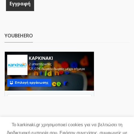
YOUBEHERO
Το karkinaki.gr χρησιμοποιεί cookies για να βελτιώσει τη
Copyright 2023 karkinaki.gr
διαδικτυακή εμπειρία σου. Εφόσον συνεχίσεις, συμφωνείς με