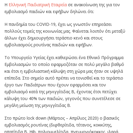
Η
Ελληνική Παιδιατρική Εταιρεία
σε ανακοίνωση της για τον
εμβολιασμό παιδιών και εφήβων δηλώνει ότι:
Η πανδημία του COVID-19, έχει ως γνωστόν επηρεάσει
πολλούς τομείς της κοινωνίας μας. Φαίνεται λοιπόν ότι μεταξύ
άλλων έχει δημιουργήσει τεράστιο κενό και στους
εμβολιασμούς ρουτίνας παιδιών και εφήβων.
Το Υπουργείο Υγείας έχει καθιερώσει ένα Εθνικό Πρόγραμμα
Εμβολιασμών το οποίο εφαρμοζόταν σε πολύ μεγάλο βαθμό
και έτσι η εμβολιαστική κάλυψη στη χώρα μας ήταν σε υψηλά
επίπεδα. Στο σημείο αυτό πρέπει να τονισθεί και το τεράστιο
έργο των Παιδιάτρων που έχουν εφαρμόσει και τον
εμβολιασμό κατά της μηνιγγίτιδας Β, έχοντας έτσι πετύχει
κάλυψη του 40% των παιδιών, γεγονός που συνετέλεσε σε
μεγάλη μείωση της μηνιγγίτιδας Β.
Στο πρώτο lock down (Μάρτιος – Απρίλιος 2020) ο βασικός
εμβολιασμός ρουτίνας (διφθερίτιδα, τέτανος, κοκκύτης,
ηπατίτιδα Β, Hib, πολιομυελίτιδα, πνευμονιόκοκκος, ιλαρά,