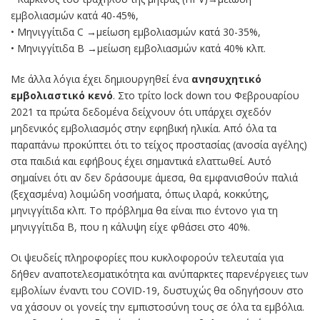
εμβολιασμών κατά 40-45%,
• Μηνιγγίτιδα C →μείωση εμβολιασμών κατά 30-35%,
• Μηνιγγίτιδα Β →μείωση εμβολιασμών κατά 40% κλπ.
Με άλλα λόγια έχει δημιουργηθεί ένα
ανησυχητικό
εμβολιαστικό κενό
. Στο τρίτο lock down του Φεβρουαρίου
2021 τα πρώτα δεδομένα δείχνουν ότι υπάρχει σχεδόν
μηδενικός εμβολιασμός στην εφηβική ηλικία. Από όλα τα
παραπάνω προκύπτει ότι το τείχος προστασίας (ανοσία αγέλης)
στα παιδιά και εφήβους έχει σημαντικά ελαττωθεί. Αυτό
σημαίνει ότι αν δεν δράσουμε άμεσα, θα εμφανισθούν παλιά
(ξεχασμένα) λοιμώδη νοσήματα, όπως ιλαρά, κοκκύτης,
μηνιγγίτιδα κλπ. Το πρόβλημα θα είναι πιο έντονο για τη
μηνιγγίτιδα Β, που η κάλυψη είχε φθάσει στο 40%.
Οι ψευδείς πληροφορίες που κυκλοφορούν τελευταία για
δήθεν αναποτελεσματικότητα και ανύπαρκτες παρενέργειες των
εμβολίων έναντι του COVID-19, δυστυχώς θα οδηγήσουν στο
να χάσουν οι γονείς την εμπιστοσύνη τους σε όλα τα εμβόλια.