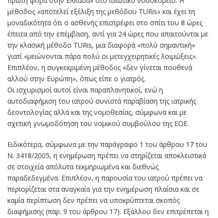
πρώτη φορά στην Ελλάδα» στο ιδιωτικό νοσοκομείο. Η
μέθοδος «αποτελεί εξέλιξη της μεθόδου TURis» και έχει τη
μοναδικότητα ότι ο ασθενής επιστρέφει στο σπίτι του 8 ώρες
έπειτα από την επέμβαση, αντί για 24 ώρες που απαιτούνται με
την κλασική μέθοδο TURis, μια διαφορά «πολύ σημαντική»
γιατί «μειώνονται πάρα πολύ οι μετεγχειρητικές λοιμώξεις».
Επιπλέον, η συγκεκριμένη μέθοδος «δεν γίνεται πουθενά
αλλού στην Ευρώπη», όπως είπε ο γιατρός.
Οι ισχυρισμοί αυτοί είναι παραπλανητικοί, ενώ η
αυτοδιαφήμιση του ιατρού συνιστά παραβίαση της ιατρικής
δεοντολογίας αλλά και της νομοθεσίας, σύμφωνα και με
σχετική γνωμοδότηση του νομικού συμβούλου της ΕΟΕ.
Ειδικότερα, σύμφωνα με την παράγραφο 1 του άρθρου 17 του
Ν. 3418/2005, η ενημέρωση πρέπει να στηρίζεται αποκλειστικά
σε στοιχεία απόλυτα τεκμηριωμένα και διεθνώς
παραδεδεγμένα. Επιπλέον, η παρουσία του ιατρού πρέπει να
περιορίζεται στα αναγκαία για την ενημέρωση πλαίσια και σε
καμία περίπτωση δεν πρέπει να υποκρύπτεται σκοπός
διαφήμισης (παρ. 9 του άρθρου 17). Εξάλλου δεν επιτρέπεται η