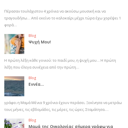
Πέρασαν τουλάχιστον 4 χρόνια να ακούσω μουσική και να
τραγουδήσω… Από εκείνο το καλοκαίρι μέχρι τώρα έχω χορέψει 1
φορά…
Blog
Ψυχή Μου!
Η πρώτη λέξη κάθε γονιού: το παιδί μου, η ψυχή μου… Η πρώτη
λέξη που έλεγα συνέχεια από την πρώτη…
Blog
Εννέα…
γράφει η Μαμά Μένια 9 χρόνια έχουν περάσει. Ξεκίνησα να μετράω
τους μήνες, τις εβδομάδες, τις μέρες, τις ώρες. Σταμάτησα.…
Blog
Μαμά της Ογκολογίας σήμερα γράφω για