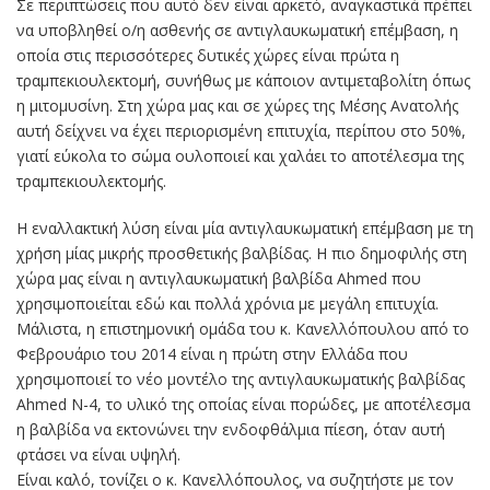
Σε περιπτώσεις που αυτό δεν είναι αρκετό, αναγκαστικά πρέπει
να υποβληθεί ο/η ασθενής σε αντιγλαυκωματική επέμβαση, η
οποία στις περισσότερες δυτικές χώρες είναι πρώτα η
τραμπεκιουλεκτομή, συνήθως με κάποιον αντιμεταβολίτη όπως
η μιτομυσίνη. Στη χώρα μας και σε χώρες της Μέσης Ανατολής
αυτή δείχνει να έχει περιορισμένη επιτυχία, περίπου στο 50%,
γιατί εύκολα το σώμα ουλοποιεί και χαλάει το αποτέλεσμα της
τραμπεκιουλεκτομής.
Η εναλλακτική λύση είναι μία αντιγλαυκωματική επέμβαση με τη
χρήση μίας μικρής προσθετικής βαλβίδας. Η πιο δημοφιλής στη
χώρα μας είναι η αντιγλαυκωματική βαλβίδα Ahmed που
χρησιμοποιείται εδώ και πολλά χρόνια με μεγάλη επιτυχία.
Μάλιστα, η επιστημονική ομάδα του κ. Κανελλόπουλου από το
Φεβρουάριο του 2014 είναι η πρώτη στην Ελλάδα που
χρησιμοποιεί το νέο μοντέλο της αντιγλαυκωματικής βαλβίδας
Ahmed N-4, το υλικό της οποίας είναι πορώδες, με αποτέλεσμα
η βαλβίδα να εκτονώνει την ενδοφθάλμια πίεση, όταν αυτή
φτάσει να είναι υψηλή.
Είναι καλό, τονίζει ο κ. Κανελλόπουλος, να συζητήστε με τον