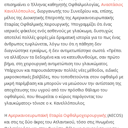
επισημαίνει ο Έλληνας καθηγητής Οφθαλμολογίας,
Αναστάσιος
Κανελλόπουλος
, διοργανωτής του Συνεδρίου και, επίσης,
μέλος της Διοικητικής Επιτροπής της Αμερικανοευρωπαϊκής
Εταιρίας Οφθαλμικής Χειρουργικής. Υπογραμμίζει ότι ένας
ιατρικός φάκελος ενός ασθενούς με γλαύκωμα, δυστυχώς
αποτελεί πολλές φορές μία δραματική ιστορία για το πως ένας
άνθρωπος τυφλώνεται, λόγω του ότι η πάθηση δεν
διαγνώστηκε εγκαίρως, ή δεν αντιμετωπίστηκε σωστά. «Πρέπει
να αλλάξουν τα δεδομένα και να κατευθυνθούμε, σαν πρώτο
βήμα, στη χειρουργική αντιμετώπιση του γλαυκώματος.
Υπάρχουν και παρουσιάστηκαν πολλές νέες μέθοδοι, ειδικές
μικροσκοπικές βαλβίδες, που τοποθετούνται στον οφθαλμό με
μικρή παρέμβαση και μπορούν να μειώσουν την αντίσταση της
αποχέτευσης του υγρού από τον πρόσθιο θάλαμο του
οφθαλμού, που θεωρείται ο κύριος παράγοντας του
γλαυκώματος» τόνισε ο κ. Κανελλόπουλος.
Η
Αμερικανοευρωπαϊκή Εταιρία Οφθαλμοχειρουργικής
(AECOS)
και στις τις δύο άκρες του Ατλαντικού, τόσο στις Ηνωμένες