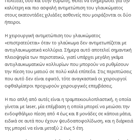
Πολιτείες όσο και στην Ευρώπη, θέλει να ενημερώσει για την
καλύτερη και πιο ασφαλή αντιμετώπιση του γλαυκώματος
στους εκατοντάδες χιλιάδες ασθενείς που μοιράζονται οι δύο
ήπειροι.
Η χειρουργική αντιμετώπιση του γλαυκώματος
«επιστρατεύεται» όταν το γλαύκωμα δεν αντιμετωπίζεται με
αντιγλαυκωματικά κολλύρια. Σήμερα αυτό αποτελεί σημαντική
πλειοψηφία των περιστατικώ, γιατί υπάρχει μεγάλη γκάμα
αντιγλαυκωματικών κολλυρίων που μπορούν να ρυθμίσουν
την πίεση του ματιού σε πολύ καλά επίπεδα. Στις περιπτώσεις
που αυτό δεν είναι εφικτό, τότε αναγκαστικά οι χειρουργοί
οφθαλμίατροι προχωρούν χειρουργικές επεμβάσεις.
Η πιο απλή από αυτές είναι η τραμπεκιουλοπλαστική, η οποία
γίνεται με laser, μία επέμβαση η οποία μπορεί να μειώσει την
ενδοφθάλμιο πίεση από 4 έως και 8 μονάδες σε κάποια μάτια,
ειδικά σε αυτά που έχουν ψευδοαποφολίδωση, και η διάρκειά
της μπορεί να είναι μεταξύ 2 έως 5 έτη.