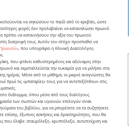
σκολεύονται να σηκώσουν το παιδί από το κρεβάτι, ώστε
ερισσότερες φορές δεν προλαβαίνει να καταναλώσει πρωινό.
ά θα πρέπει να κατανοήσουν την αξία του πρωινού
 στη διατροφή τους. Αυτόν τον στόχο προσπαθεί να
ς Πρωινού»
, που υπογράφει η Κλινική Διαιτολόγος-
ι.
ργάκη, που φτάνει καθυστερημένος και αδύναμος στην
πρωινό και εκμεταλλεύεται την ευκαιρία για να μιλήσει στα
της ημέρας. Μέσα από το μάθημα, οι μικροί αναγνώστες θα
ωί πρωί τις «μπαταρίες» τους για να αντεπεξέλθουν στις
ματικές.
 στο διάλειμμα, όπου μέσα από τους διαλόγους
σημασία των σωστών και υγιεινών επιλογών σνακ.
μηνύματα του βιβλίου, για να μπορέσετε να τα συζητήσετε
ίτε επίσης, έξυπνες ασκήσεις και δραστηριότητες, που θα
ς που έλαβε: σταυρόλεξο, κρυπτόλεξο, αντιστοίχιση και