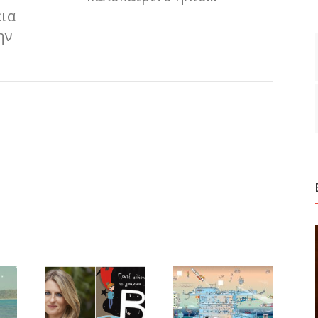
εια
ην