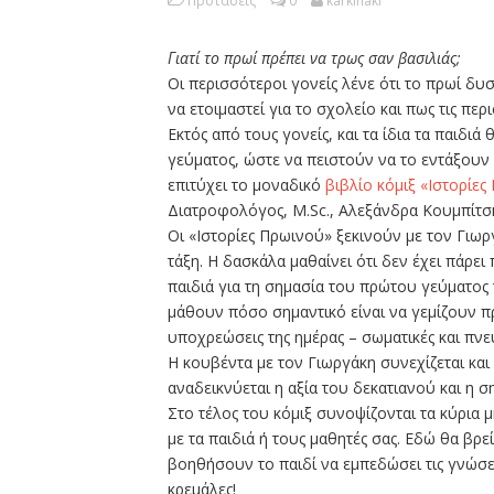
Προτάσεις
0
karkinaki
Γιατί το πρωί πρέπει να τρως σαν βασιλιάς;
Οι περισσότεροι γονείς λένε ότι το πρωί δυ
να ετοιμαστεί για το σχολείο και πως τις π
Εκτός από τους γονείς, και τα ίδια τα παιδι
γεύματος, ώστε να πειστούν να το εντάξουν
επιτύχει το μοναδικό
βιβλίο κόμιξ «Ιστορίε
Διατροφολόγος, M.Sc., Αλεξάνδρα Κουμπίτσκ
Οι «Ιστορίες Πρωινού» ξεκινούν με τον Γιω
τάξη. Η δασκάλα μαθαίνει ότι δεν έχει πάρει 
παιδιά για τη σημασία του πρώτου γεύματος 
μάθουν πόσο σημαντικό είναι να γεμίζουν πρ
υποχρεώσεις της ημέρας – σωματικές και πνευ
Η κουβέντα με τον Γιωργάκη συνεχίζεται και
αναδεικνύεται η αξία του δεκατιανού και η 
Στο τέλος του κόμιξ συνοψίζονται τα κύρια 
με τα παιδιά ή τους μαθητές σας. Εδώ θα βρε
βοηθήσουν το παιδί να εμπεδώσει τις γνώσει
κρεμάλες!