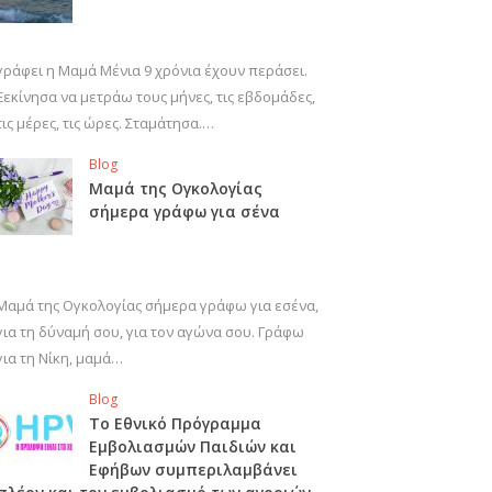
γράφει η Μαμά Μένια 9 χρόνια έχουν περάσει.
Ξεκίνησα να μετράω τους μήνες, τις εβδομάδες,
τις μέρες, τις ώρες. Σταμάτησα.…
Blog
Μαμά της Ογκολογίας
σήμερα γράφω για σένα
Μαμά της Ογκολογίας σήμερα γράφω για εσένα,
για τη δύναμή σου, για τον αγώνα σου. Γράφω
για τη Νίκη, μαμά…
Blog
Το Εθνικό Πρόγραμμα
Εμβολιασμών Παιδιών και
Εφήβων συμπεριλαμβάνει