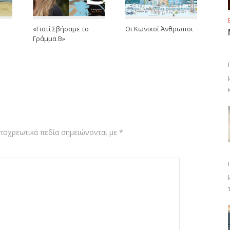
«Γιατί Σβήσαμε το
Oι Κωνικοί Άνθρωποι
Γράμμα Β»
ποχρεωτικά πεδία σημειώνονται με
*