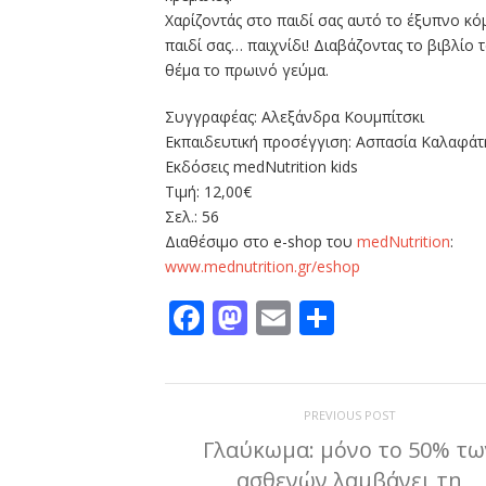
Χαρίζοντάς στο παιδί σας αυτό το έξυπνο κόμ
παιδί σας… παιχνίδι! Διαβάζοντας το βιβλίο
θέμα το πρωινό γεύμα.
Συγγραφέας: Αλεξάνδρα Κουμπίτσκι
Εκπαιδευτική προσέγγιση: Ασπασία Καλαφάτ
Εκδόσεις medNutrition kids
Tιμή: 12,00€
Σελ.: 56
Διαθέσιμο στο e-shop του
medNutrition
:
www.mednutrition.gr/eshop
Facebook
Mastodon
Email
Μοιραστε
PREVIOUS POST
Γλαύκωμα: μόνο το 50% τω
ασθενών λαμβάνει τη