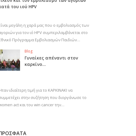
πλέον και τον εμβολιασμό των αγοριών
κατά του ιού HPV
Είναι μεγάλη η χαρά μας που ο εμβολιασμός των
αγοριών για τον ιό HPV συμπεριλαμβάνεται στο
Εθνικό Πρόγραμμα Εμβολιασμών Παιδιών…
Blog
Γυναίκες απέναντι στον
καρκίνο…
Ήταν ιδιαίτερη τιμή για το ΚΑΡΚΙΝΑΚΙ να
συμμετέχει στην συζήτηση που διοργάνωσε το
women act και του win cancer την…
ΠΡΟΣΦΑΤΑ