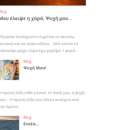
Blog
Μου έλειψε η χαρά, Ψυχή μου…
Πέρασαν τουλάχιστον 4 χρόνια να ακούσω
μουσική και να τραγουδήσω… Από εκείνο το
καλοκαίρι μέχρι τώρα έχω χορέψει 1 φορά…
Blog
Ψυχή Μου!
Η πρώτη λέξη κάθε γονιού: το παιδί μου, η ψυχή
μου… Η πρώτη λέξη που έλεγα συνέχεια από
την πρώτη…
Blog
Εννέα…