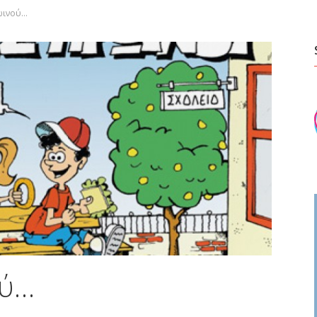
ωινού…
ού…