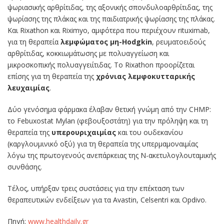
ψωριασικής αρθρίτιδας, της αξονικής σπονδυλοαρθρίτιδας, της
ψωρίασης της πλάκας και της παιδιατρικής ψωρίασης της πλάκας.
Και Rixathon και Riximyo, αμφότερα που περιέχουν rituximab,
για τη θεραπεία
λεμφώματος μη-Hodgkin
, ρευματοειδούς
αρθρίτιδας, κοκκιωμάτωσης με πολυαγγείωση και
μικροσκοπικής πολυαγγειίτιδας. Το Rixathon προορίζεται
επίσης για τη θεραπεία της
χρόνιας λεμφοκυτταρικής
λευχαιμίας
.
Δύο γενόσημα φάρμακα έλαβαν θετική γνώμη από την CHMP:
το Febuxostat Mylan (φεβουξοστάτη) για την πρόληψη και τη
θεραπεία της
υπερουριχαιμίας
και του ουδεκανίου
(καργλουμινικό οξύ) για τη θεραπεία της υπερμαμοναιμίας
λόγω της πρωτογενούς ανεπάρκειας της Ν-ακετυλογλουταμικής
συνθάσης.
Τέλος, υπήρξαν τρεις συστάσεις για την επέκταση των
θεραπευτικών ενδείξεων για τα Avastin, Celsentri και Opdivo.
Πηγή:
www.healthdaily.gr