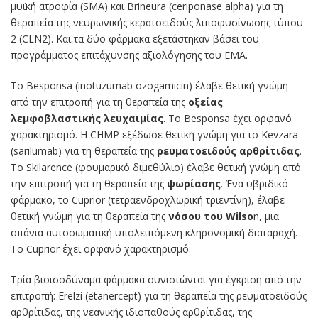
μυϊκή ατροφία (SMA) και Brineura (ceriponase alpha) για τη
θεραπεία της νευρωνικής κερατοειδούς λιποφυσίνωσης τύπου
2 (CLN2). Και τα δύο φάρμακα εξετάστηκαν βάσει του
προγράμματος επιτάχυνσης αξιολόγησης του EMA.
Το Besponsa (inotuzumab ozogamicin) έλαβε θετική γνώμη
από την επιτροπή για τη θεραπεία της
οξείας
λεμφοβλαστικής λευχαιμίας
. Το Besponsa έχει ορφανό
χαρακτηρισμό. Η CHMP εξέδωσε θετική γνώμη για το Kevzara
(sarilumab) για τη θεραπεία της
ρευματοειδούς αρθρίτιδας
.
To Skilarence (φουμαρικό διμεθύλιο) έλαβε θετική γνώμη από
την επιτροπή για τη θεραπεία της
ψωρίασης
. Ένα υβριδικό
φάρμακο, το Cuprior (τετραενδροχλωρική τριεντίνη), έλαβε
θετική γνώμη για τη θεραπεία της
νόσου του Wilso
n, μια
σπάνια αυτοσωματική υπολειπόμενη κληρονομική διαταραχή.
Το Cuprior έχει ορφανό χαρακτηρισμό.
Τρία βιοισοδύναμα φάρμακα συνιστώνται για έγκριση από την
επιτροπή: Erelzi (etanercept) για τη θεραπεία της ρευματοειδούς
αρθρίτιδας, της νεανικής ιδιοπαθούς αρθρίτιδας, της