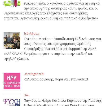
εξαίρεση είναι ο κανόνας,ο αγώνας για τη ζωή και
την αποφυγή της αναπηρίας καθημερινός, και οι
θεραπευτικές επιλογές από ελάχιστες έως ανύπαρκτες,
απαιτείται υγειονομική, οικονομική και πολιτική οξυδέρκεια».
Εκδηλώσεις
Train the Mentor – Εκπαιδευτική Ενδυνάμωση για
τους μέντορες του προγράμματος Ομότιμης
Υποστήριξης “Parent2Parent Support” της ΑμΚΕ
«ΚΑΡΚΙΝΑΚΙ-Ενημέρωση για τον καρκίνο στην παιδική και
εφηβική ηλικία».
Uncategorized
Καλύτερα ασφαλής, παρά να μετανιώσεις!
Νέα
Παγκόσμια Ημέρα Κατά του Καρκίνου της Παιδικής
& Εφηβικής Ηλικίας : Απο την Πρόκληση στην