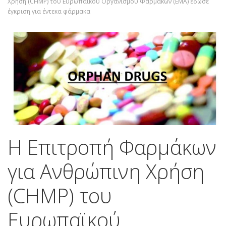
Χρήση (CHMP) του Ευρωπαϊκού Οργανισμού Φαρμάκων (ΕΜΑ) έδωσε
έγκριση για έντεκα φάρμακα
Η Επιτροπή Φαρμάκων
για Ανθρώπινη Χρήση
(CHMP) του
Ευρωπαϊκού