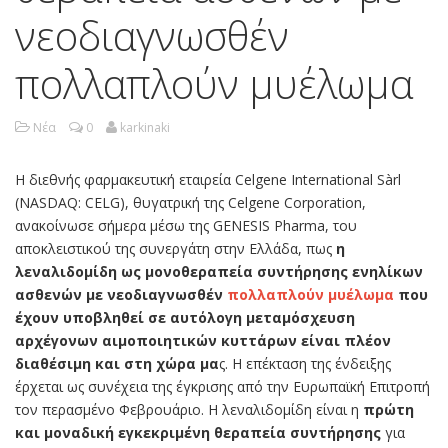
νεοδιαγνωσθέν
πολλαπλoύν μυέλωμα
Νέα
0
karkinaki
Η διεθνής φαρμακευτική εταιρεία Celgene International Sàrl
(NASDAQ: CELG), θυγατρική της Celgene Corporation,
ανακοίνωσε σήμερα μέσω της GENESIS Pharma, του
αποκλειστικού της συνεργάτη στην Ελλάδα, πως
η
λεναλιδομίδη ως μονοθεραπεία συντήρησης ενηλίκων
ασθενών με νεοδιαγνωσθέν
πολλαπλούν μυέλωμα
που
έχουν υποβληθεί σε αυτόλογη μεταμόσχευση
αρχέγονων αιμοποιητικών κυττάρων είναι πλέον
διαθέσιμη και στη χώρα μα
ς. Η επέκταση της ένδειξης
έρχεται ως συνέχεια της έγκρισης από την Ευρωπαϊκή Επιτροπή
τον περασμένο Φεβρουάριο. Η λεναλιδομίδη είναι η
πρώτη
και μοναδική εγκεκριμένη θεραπεία συντήρησης
για