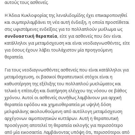
αυτούς τους ασθενείς.
Η Άδεια Κυκλοφορίας της λεναλιδομίδης έχει επικαιροποιηθεί
και συμπεριλαμβάνει τη νέα αυτή ένδειξη, η οποία προστίθεται
στις υφιστάμενες ενδείξεις για το πολλαπλούν μυέλωμα ως
συνδυαστική θεραπεία
, είτε για ασθενείς που δεν είναι
κατάλληλοι για μεταμόσχευση και είναι νεοδιαγνωσθέντες, είτε
για όσους έχουν λάβει τουλάχιστον μία προηγούμενη
θεραπεία.
Για τους νεοδιαγνωσθέντες ασθενείς που είναι κατάλληλοι για
μεταμόσχευση, οι βασικοί θεραπευτικοί στόχοι είναι η
καθυστέρηση της εξέλιξης του πολλαπλού μυελώματος και
τελικά η επίτευξη και διατήρηση ελέγχου της νόσου σε βάθος
χρόνου. Αυτοί οι ασθενείς συνήθως λαμβάνουν μια αρχική
θεραπεία εφόδου και χημειοθεραπεία με υψηλή δόση
μελφαλάνης ακολουθούμενη από αυτόλογη μεταμόσχευση
αρχέγονων αιμοποιητικών κυττάρων. Αυτή η θεραπευτική
προσέγγιση αποτελεί τη θεραπεία εκλογής για περισσότερο
από μία εικοσαετία. Λαμβάνοντας υπόψη ότι, περισσότεροι από