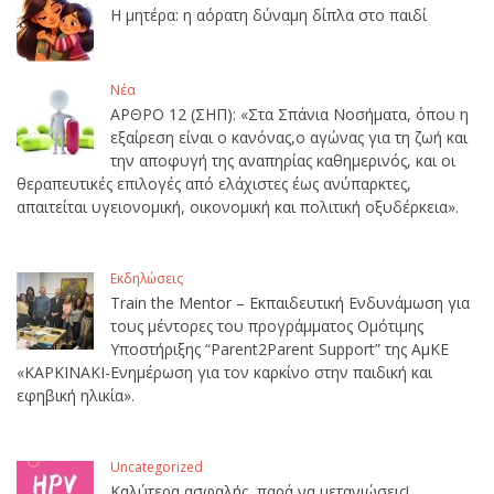
Η μητέρα: η αόρατη δύναμη δίπλα στο παιδί
Νέα
ΑΡΘΡΟ 12 (ΣΗΠ): «Στα Σπάνια Νοσήματα, όπου η
εξαίρεση είναι ο κανόνας,ο αγώνας για τη ζωή και
την αποφυγή της αναπηρίας καθημερινός, και οι
θεραπευτικές επιλογές από ελάχιστες έως ανύπαρκτες,
απαιτείται υγειονομική, οικονομική και πολιτική οξυδέρκεια».
Εκδηλώσεις
Train the Mentor – Εκπαιδευτική Ενδυνάμωση για
τους μέντορες του προγράμματος Ομότιμης
Υποστήριξης “Parent2Parent Support” της ΑμΚΕ
«ΚΑΡΚΙΝΑΚΙ-Ενημέρωση για τον καρκίνο στην παιδική και
εφηβική ηλικία».
Uncategorized
Καλύτερα ασφαλής, παρά να μετανιώσεις!