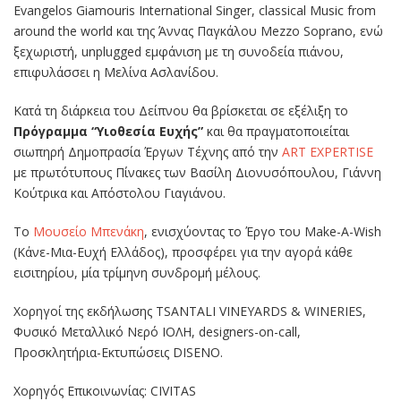
Evangelos Giamouris International Singer, classical Music from
around the world και της Άννας Παγκάλου Mezzo Soprano, ενώ
ξεχωριστή, unplugged εμφάνιση με τη συνοδεία πιάνου,
επιφυλάσσει η Μελίνα Ασλανίδου.
Κατά τη διάρκεια του Δείπνου θα βρίσκεται σε εξέλιξη το
Πρόγραμμα “Υιοθεσία Ευχής”
και θα πραγματοποιείται
σιωπηρή Δημοπρασία Έργων Τέχνης από την
ART EXPERTISE
με πρωτότυπους Πίνακες των Βασίλη Διονυσόπουλου, Γιάννη
Κούτρικα και Απόστολου Γιαγιάνου.
To
Μουσείο Μπενάκη
, ενισχύοντας το Έργο του Make-A-Wish
(Κάνε-Μια-Ευχή Ελλάδος), προσφέρει για την αγορά κάθε
εισιτηρίου, μία τρίμηνη συνδρομή μέλους.
Χορηγοί της εκδήλωσης TSANTALI VINEYARDS & WINERIES,
Φυσικό Μεταλλικό Νερό ΙΟΛΗ, designers-on-call,
Προσκλητήρια-Εκτυπώσεις DISENO.
Χορηγός Επικοινωνίας: CIVITAS