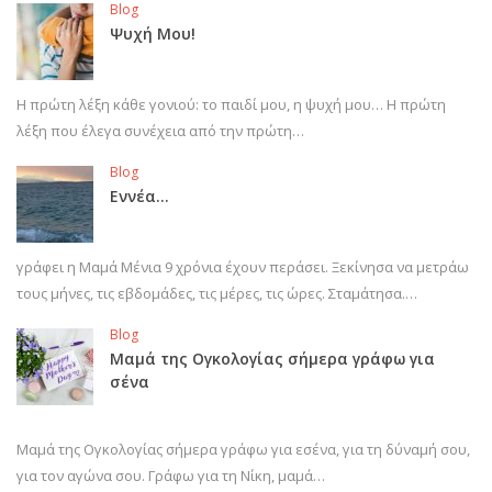
Blog
Ψυχή Μου!
Η πρώτη λέξη κάθε γονιού: το παιδί μου, η ψυχή μου… Η πρώτη
λέξη που έλεγα συνέχεια από την πρώτη…
Blog
Εννέα…
γράφει η Μαμά Μένια 9 χρόνια έχουν περάσει. Ξεκίνησα να μετράω
τους μήνες, τις εβδομάδες, τις μέρες, τις ώρες. Σταμάτησα.…
Blog
Μαμά της Ογκολογίας σήμερα γράφω για
σένα
Μαμά της Ογκολογίας σήμερα γράφω για εσένα, για τη δύναμή σου,
για τον αγώνα σου. Γράφω για τη Νίκη, μαμά…