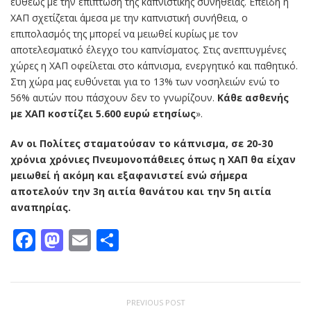
ευθέως με την επίπτωση της καπνιστικής συνήθειας. Επειδή η
ΧΑΠ σχετίζεται άμεσα με την καπνιστική συνήθεια, ο
επιπολασμός της μπορεί να μειωθεί κυρίως με τον
αποτελεσματικό έλεγχο του καπνίσματος. Στις ανεπτυγμένες
χώρες η ΧΑΠ οφείλεται στο κάπνισμα, ενεργητικό και παθητικό.
Στη χώρα μας ευθύνεται για το 13% των νοσηλειών ενώ το
56% αυτών που πάσχουν δεν το γνωρίζουν.
Κάθε ασθενής
με ΧΑΠ κοστίζει 5.600 ευρώ ετησίως
».
Αν οι Πολίτες σταματούσαν το κάπνισμα, σε 20-30
χρόνια χρόνιες Πνευμονοπάθειες όπως η ΧΑΠ θα είχαν
μειωθεί ή ακόμη και εξαφανιστεί ενώ σήμερα
αποτελούν την 3η αιτία θανάτου και την 5η αιτία
αναπηρίας.
Facebook
Mastodon
Email
Μοιραστείτε
PREVIOUS POST