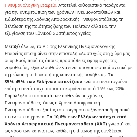
Πνευμονολογική Εταιρεία
. Αποτελεί καθοριστικό παράγοντα
για την αντιμετώπιση των χρόνιων Πνευμονοπαθειών και
ειδικότερα της Χρόνιας Αποφρακτικής Πνευμονοπάθειας, τη
βελτίωση της ποιότητας ζωής των Πολιτών αλλά και την
εξυγίανση του Εθνικού Συστήματος Υγείας.
Μεταξύ άλλων, το Δ.Σ της Ελληνικής Πνευμονολογικής
Εταιρείας επισημαίνει στην επιστολή «Δυστυχώς στη χώρα μας
οι αριθμοί, παρά τις όποιες προσπάθειες εφαρμογής της
νομοθεσίας, εξακολουθούν να είναι απογοητευτικοί σχετικά με
τη μείωση ή τη διακοπή της καπνιστικής συνήθειας
. Το
35%-45% των Ελλήνων καπνίζουν
ενώ στα ανεπτυγμένα
κράτη το αντίστοιχο ποσοστό κυμαίνεται από 15% έως 20%.
Παράλληλα τα ποσοστά των ασθενών με χρόνιες
Πνευμονοπάθειες, όπως η Χρόνια Αποφρακτική
Πνευμονοπάθεια εξαιτίας του τσιγάρου αυξάνονται δραματικά
τα τελευταία χρόνια.
To 10,6% των Ελλήνων πάσχει από
Χρόνια Αποφρακτική Πνευμονοπάθεια (ΧΑΠ)
γνωστή και
ως νόσο των καπνιστών, καθώς η επίπτωση της συνδέεται