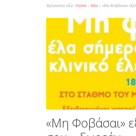
Βρίσκεστε εδώ:
Home
›
Νέα
›
«Μη Φοβάσαι» εξέ
«Μη Φοβάσαι» ε