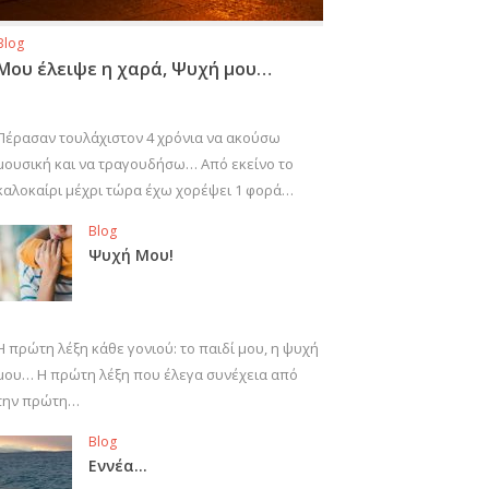
Blog
Μου έλειψε η χαρά, Ψυχή μου…
Πέρασαν τουλάχιστον 4 χρόνια να ακούσω
μουσική και να τραγουδήσω… Από εκείνο το
καλοκαίρι μέχρι τώρα έχω χορέψει 1 φορά…
Blog
Ψυχή Μου!
Η πρώτη λέξη κάθε γονιού: το παιδί μου, η ψυχή
μου… Η πρώτη λέξη που έλεγα συνέχεια από
την πρώτη…
Blog
Εννέα…