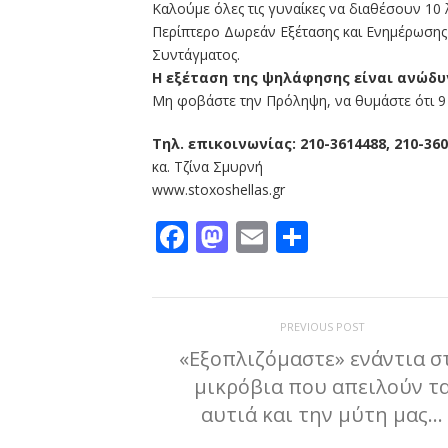
Καλούμε όλες τις γυναίκες να διαθέσουν 10
Περίπτερο Δωρεάν Εξέτασης και Ενημέρωση
Συντάγματος.
Η εξέταση της ψηλάφησης είναι ανώδυν
Μη φοβάστε την Πρόληψη, να θυμάστε ότι 9 σ
Τηλ. επικοινωνίας: 210-3614488, 210-360
κα. Τζίνα Σμυρνή
www.stoxoshellas.gr
Facebook
Mastodon
Email
Μοιραστε
PREVIOUS POST
«Εξοπλιζόμαστε» ενάντια σ
μικρόβια που απειλούν τ
αυτιά και την μύτη μας…