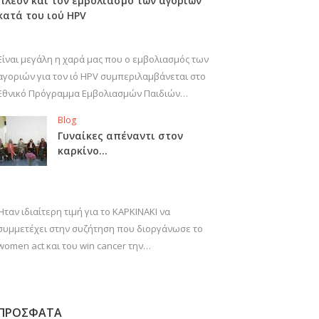
πλέον και τον εμβολιασμό των αγοριών
κατά του ιού HPV
Είναι μεγάλη η χαρά μας που ο εμβολιασμός των
αγοριών για τον ιό HPV συμπεριλαμβάνεται στο
Εθνικό Πρόγραμμα Εμβολιασμών Παιδιών…
Blog
Γυναίκες απέναντι στον
καρκίνο…
Ήταν ιδιαίτερη τιμή για το ΚΑΡΚΙΝΑΚΙ να
συμμετέχει στην συζήτηση που διοργάνωσε το
women act και του win cancer την…
ΠΡΟΣΦΑΤΑ