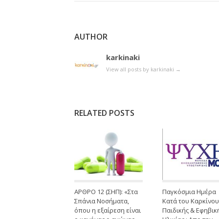
AUTHOR
karkinaki
View all posts by karkinaki
→
RELATED POSTS
ΑΡΘΡΟ 12 (ΣΗΠ): «Στα
Παγκόσμια Ημέρα
Σπάνια Νοσήματα,
Κατά του Καρκίνου
όπου η εξαίρεση είναι
Παιδικής & Εφηβικ