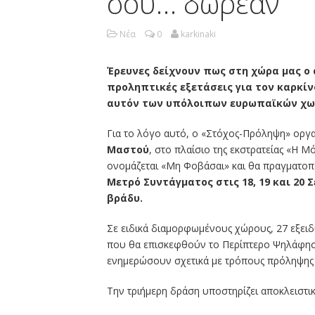
σου… δωρεάν
Νέα
0
karkinaki
Έρευνες δείχνουν πως στη χώρα μας ο
προληπτικές εξετάσεις για τον καρκίν
αυτόν των υπόλοιπων ευρωπαϊκών χωρ
Για το λόγο αυτό, ο «Στόχος-Πρόληψη» οργ
Μαστού
, στο πλαίσιο της εκστρατείας «Η 
ονομάζεται «Μη Φοβάσαι» και θα πραγματοπ
Μετρό Συντάγματος στις 18, 19 και 20 Σ
βράδυ.
Σε ειδικά διαμορφωμένους χώρους, 27 εξειδι
που θα επισκεφθούν το Περίπτερο Ψηλάφηση
ενημερώσουν σχετικά με τρόπους πρόληψης 
Την τριήμερη δράση υποστηρίζει αποκλειστι