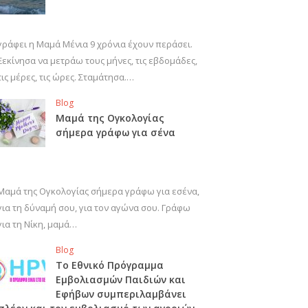
γράφει η Μαμά Μένια 9 χρόνια έχουν περάσει.
Ξεκίνησα να μετράω τους μήνες, τις εβδομάδες,
τις μέρες, τις ώρες. Σταμάτησα.…
Blog
Μαμά της Ογκολογίας
σήμερα γράφω για σένα
Μαμά της Ογκολογίας σήμερα γράφω για εσένα,
για τη δύναμή σου, για τον αγώνα σου. Γράφω
για τη Νίκη, μαμά…
Blog
Το Εθνικό Πρόγραμμα
Εμβολιασμών Παιδιών και
Εφήβων συμπεριλαμβάνει