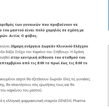
 αριθμός των γυναικών που προβαίνουν σε
ο του μαστού είναι πολύ χαμηλός σε σχέση με
ών. Αιτία; O φόβος.
ανώνει
3ήμερη ενέργεια Δωρεάν Κλινικού Ελέγχου
Μόδα Βάζει Στόχο τον Καρκίνο του Στήθους». Η δράση
οιηθεί
στην κεντρική αίθουσα του σταθμού του
επτεμβρίου από τις 8:00 το πρωί έως τις 8:00 το
κευμένοι ιατροί θα εξετάσουν δωρεάν όλες τις γυναίκες
ς, θα απαντήσουν στις ερωτήσεις τους και θα
του καρκίνου του μαστού.
κά η ελληνική φαρμακευτική εταιρεία GENESIS Pharma.