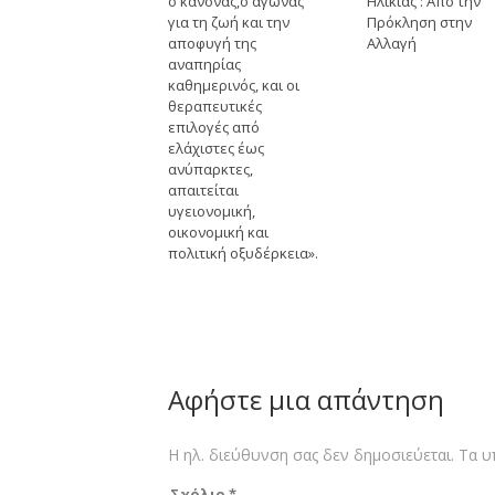
ο κανόνας,ο αγώνας
Ηλικίας : Απο την
για τη ζωή και την
Πρόκληση στην
αποφυγή της
Αλλαγή
αναπηρίας
καθημερινός, και οι
θεραπευτικές
επιλογές από
ελάχιστες έως
ανύπαρκτες,
απαιτείται
υγειονομική,
οικονομική και
πολιτική οξυδέρκεια».
Αφήστε μια απάντηση
Η ηλ. διεύθυνση σας δεν δημοσιεύεται.
Τα υ
Σχόλιο
*