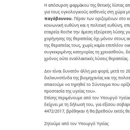
Η απόσυρση φαρμάκου της θετικής λίστας από
για τους ογκολογικούς ασθενείς στη χώρα μ
παγόβουνου.
Πέραν των οριζομένων στο καν
κοινωνική ευθύνη και η πολιτική ευθύνη, επ
εταιρεία Roche την άμεση εξεύρεση λύσης 
χορήγησης της θεραπείας όχι μόνον στους 
της θεραπείας τους, χωρίς καμία επιπλέον οι
συγκεκριμένης κατηγορίας τη χρειασθούν, δ
χρόνος ούτε εναλλακτικές λύσεις θεραπείας.
Δεν είναι δυνατόν άλλη μια φορά, μετά το 20
διελκυνστίνδα της βιομηχανίας και της πολιτ
απαιτούμε να τηρηθεί το Σύνταγμα που ορίζε
προστασία της υγείας του».
Επίσης περιμένουμε από τον Υπουργό Υγείας 
δείχνει με τη δήλωσή του, για εξίσου σοβαρ
4472/2017, βρέθηκαν ή θα βρεθούν εκτός θετ
Ζητούμε από τον Υπουργό Υγείας