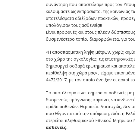
συνάντηση που αποστείλαμε προς τον Υπουρ
καλούμαστε ως εκπρόσωποι της κοινωνίας τ
αποτελέσματα αδιέξοδων πρακτικών, προσε
υπολόγισαν τους ασθενείς!!!
Είναι προφανές και στους πλέον δύσπιστους 
δυσμενέστερο τοπίο, διαμορφώνεται για τους
«Η αποσπασματική λήψη μέτρων, χωρίς καμία
στο χώρο της ογκολογίας, τις επιστημονικές
δημιουργεί σοβαρά ερωτηματικά και αποτελ
περίθαλψη στη χώρα μας» , είχαμε επισημάνε
4472/2017, με τον οποίο άνοιξαν οι ασκοί τ
Το αποτέλεσμα είναι σήμερα οι ασθενείς με μ
δυσμενούς πρόγνωσης καρκίνο, να κινδυνεύο
ομάδα ασθενών, θεραπεία. Δυστυχώς, δεν μ
που θίγονται από την απόφαση, διότι η Ελλάδ
στερείται πληθυσμιακού Εθνικού Μητρώου
ασθενείς.