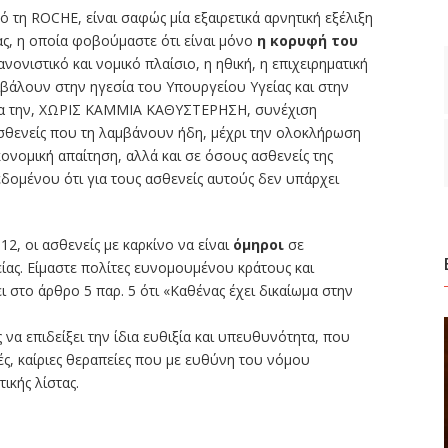
 τη ROCHE, είναι σαφώς μία εξαιρετικά αρνητική εξέλιξη
ας, η οποία φοβούμαστε ότι είναι μόνο
η κορυφή του
ονιστικό και νομικό πλαίσιο, η ηθική, η επιχειρηματική
ιβάλουν στην ηγεσία του Υπουργείου Υγείας και στην
για την, ΧΩΡΙΣ ΚΑΜΜΙΑ ΚΑΘΥΣΤΕΡΗΣΗ, συνέχιση
ασθενείς που τη λαμβάνουν ήδη, μέχρι την ολοκλήρωση
κονομική απαίτηση, αλλά και σε όσους ασθενείς της
εδομένου ότι για τους ασθενείς αυτούς δεν υπάρχει
12, οι ασθενείς με καρκίνο να είναι
όμηροι
σε
είας. Είμαστε πολίτες ευνομουμένου κράτους και
ι στο άρθρο 5 παρ. 5 ότι «Καθένας έχει δικαίωμα στην
να επιδείξει την ίδια ευθιξία και υπευθυνότητα, που
ές, καίριες θεραπείες που με ευθύνη του νόμου
ικής λίστας.