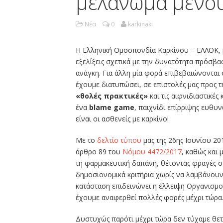
μελάνωμα μένου
Νέα
0
karkinaki
Η Ελληνική Ομοσπονδία Καρκίνου – ΕΛΛΟΚ, μ
εξελίξεις σχετικά με την δυνατότητα πρόσβ
ανάγκη. Για άλλη μία φορά επιβεβαιώνονται
έχουμε διατυπώσει, σε επιστολές μας προς τ
«θολές πρακτικές»
και τις αιφνιδιαστικέ
ένα
blame game
, παιχνίδι επίρριψης ευθυ
είναι οι ασθενείς με καρκίνο!
Με το
δελτίο τύπου
μας της 26ης Ιουνίου 2
άρθρο 89 του
Νόμου 4472/2017
, καθώς και 
τη φαρμακευτική δαπάνη, θέτοντας φραγές 
δημοσιονομικά κριτήρια χωρίς να λαμβάνουν 
κατάσταση επιδεινώνει η έλλειψη Οργανισμού
έχουμε αναφερθεί πολλές φορές μέχρι τώρα
Δυστυχώς παρότι μέχρι τώρα δεν τύχαμε θετι