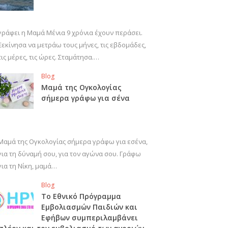
γράφει η Μαμά Μένια 9 χρόνια έχουν περάσει.
Ξεκίνησα να μετράω τους μήνες, τις εβδομάδες,
τις μέρες, τις ώρες. Σταμάτησα.…
Blog
Μαμά της Ογκολογίας
σήμερα γράφω για σένα
Μαμά της Ογκολογίας σήμερα γράφω για εσένα,
για τη δύναμή σου, για τον αγώνα σου. Γράφω
για τη Νίκη, μαμά…
Blog
Το Εθνικό Πρόγραμμα
Εμβολιασμών Παιδιών και
Εφήβων συμπεριλαμβάνει