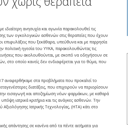
ν χωρίς θεραπεία
ε ιδιαίτερη ανησυχία και αγωνία παρακολουθεί τις
ασης των ογκολογικών ασθενών στις θεραπείες που έχουν
 οι επιφυλάξεις που ξεκάθαρα, υπεύθυνα και με παρρησία
ην πολιτική ηγεσία του ΥΥΚΑ, παρακολουθώντας τις
ς κινήσεις που ακολουθούνται, με σκοπό να οδηγήσουν σε
νών, στο οποίο κανείς δεν ενδιαφέρεται για το θύμα, που
017 αναφερθήκαμε στα προβλήματα που προκαλεί το
μεταγενέστερες διατάξεις, που επιχειρούν να περιορίσουν
στην εισαγωγή και αποζημίωση νέων φαρμάκων, με καθαρά
υπόψη ιατρικά κριτήρια και τις ανάγκες ασθενών. Την
 Αξιολόγησης Ιατρικής Τεχνολογίας, (HTA) κάτι στο
.
κής απάντησης σε κανένα από τα πέντε αιτήματα για