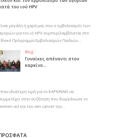
πλέον και τον εμβολιασμό των αγοριών
κατά του ιού HPV
Είναι μεγάλη η χαρά μας που ο εμβολιασμός των
αγοριών για τον ιό HPV συμπεριλαμβάνεται στο
Εθνικό Πρόγραμμα Εμβολιασμών Παιδιών…
Blog
Γυναίκες απέναντι στον
καρκίνο…
Ήταν ιδιαίτερη τιμή για το ΚΑΡΚΙΝΑΚΙ να
συμμετέχει στην συζήτηση που διοργάνωσε το
women act και του win cancer την…
ΠΡΟΣΦΑΤΑ