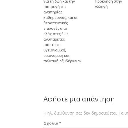
για τη ζωή και την
Πρόκληση στην
αποφυγή της
Αλλαγή
αναπηρίας
καθημερινός, και οι
θεραπευτικές
επιλογές από
ελάχιστες έως
ανύπαρκτες,
απαιτείται
υγειονομική,
οικονομική και
πολιτική οξυδέρκεια».
Αφήστε μια απάντηση
Η ηλ. διεύθυνση σας δεν δημοσιεύεται.
Τα υ
Σχόλιο
*