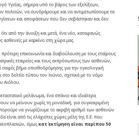
γό Υγείας, σήμερα υπό το βάρος των εξελίξεων,
ων πολιτών, να συνδράμουμε και να αντιμετωπίσουμε τα
γγίσεων και αποφάσεων που δεν σεβάστηκαν και δεν
ότι από την άνοιξη και μετά, ένα νέο, καταφανώς
 ασθενείς με καρκίνο στη χώρα μας.
 πρότερη επικοινωνία και διαβούλευση με τους εταίρους
 ιατρικές εταιρείες και τους εκπρόσωπους των ασθενών,
εί σαφές βήμα οπισθοδρόμησης για την ογκολογική
ι στο δελτίο τύπου τον Ιούνιο, σχετικά με το νόμο
ου Αιόλου.
εταστατικό μελάνωμα, ένα σπάνιο και ιδιαίτερα
υν να μείνουν χωρίς τη μοναδική, για συγκεκριμένη
πορούμε να γνωρίζουμε το ακριβή αριθμό των ασθενών
α είναι από τις ελάχιστες χώρες μέλη της Ε.Ε. που
 Νεοπλασιών, όμως
κατ΄ εκτίμηση είναι περίπου 50