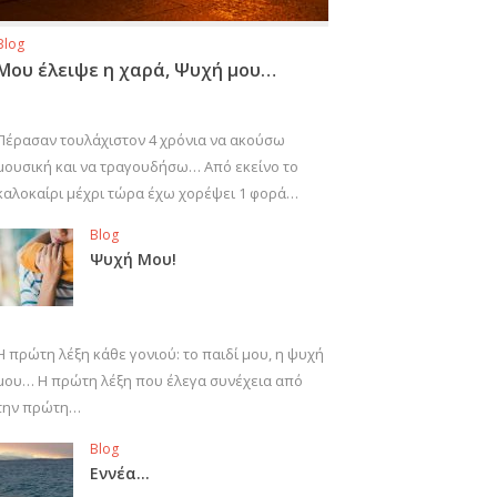
Blog
Μου έλειψε η χαρά, Ψυχή μου…
Πέρασαν τουλάχιστον 4 χρόνια να ακούσω
μουσική και να τραγουδήσω… Από εκείνο το
καλοκαίρι μέχρι τώρα έχω χορέψει 1 φορά…
Blog
Ψυχή Μου!
Η πρώτη λέξη κάθε γονιού: το παιδί μου, η ψυχή
μου… Η πρώτη λέξη που έλεγα συνέχεια από
την πρώτη…
Blog
Εννέα…