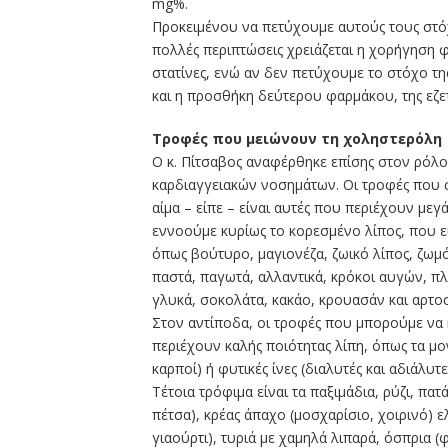
mg%.
Προκειμένου να πετύχουμε αυτούς τους στόχ
πολλές περιπτώσεις χρειάζεται η χορήγηση φ
στατίνες, ενώ αν δεν πετύχουμε το στόχο τη
και η προσθήκη δεύτερου φαρμάκου, της εζετ
Τροφές που μειώνουν τη χοληστερόλη
Ο κ. Πίτσαβος αναφέρθηκε επίσης στον ρόλο
καρδιαγγειακών νοσημάτων. Οι τροφές που 
αίμα – είπε – είναι αυτές που περιέχουν με
εννοούμε κυρίως το κορεσμένο λίπος, που ε
όπως βούτυρο, μαγιονέζα, ζωικό λίπος, ζωμό
παστά, παγωτά, αλλαντικά, κρόκοι αυγών, πλή
γλυκά, σοκολάτα, κακάο, κρουασάν και αρτο
Στον αντίποδα, οι τροφές που μπορούμε να 
περιέχουν καλής ποιότητας λίπη, όπως τα μ
καρποί) ή φυτικές ίνες (διαλυτές και αδιάλυτε
Τέτοια τρόφιμα είναι τα παξιμάδια, ρύζι, πατ
πέτσα), κρέας άπαχο (μοσχαρίσιο, χοιρινό)
γιαούρτι), τυριά με χαμηλά λιπαρά, όσπρια (φ