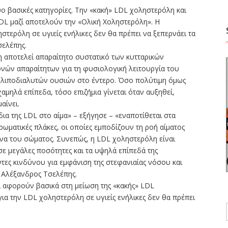
ο βασικές κατηγορίες. Την «κακή» LDL χοληστερόλη και
DL μαζί αποτελούν την «Ολική Χοληστερόλη». Η
στερόλη σε υγιείς ενήλικες δεν θα πρέπει να ξεπερνάει τα
σελέπης.
 αποτελεί απαραίτητο συστατικό των κυτταρικών
νών απαραίτητων για τη φυσιολογική λειτουργία του
 λιποδιαλυτών ουσιών στο έντερο. Όσο πολύτιμη όμως
αμηλά επίπεδα, τόσο επιζήμια γίνεται όταν αυξηθεί,
αίνει.
α της LDL στο αίμα» – εξήγησε – «εναποτίθεται στα
ωματικές πλάκες, οι οποίες εμποδίζουν τη ροή αίματος
ανα του σώματος. Συνεπώς, η LDL χοληστερόλη είναι
ε μεγάλες ποσότητες και τα υψηλά επίπεδά της
ες κινδύνου για εμφάνιση της στεφανιαίας νόσου και
 Αλέξανδρος Τσελέπης.
ροί αφορούν βασικά στη μείωση της «κακής» LDL
ια την LDL χοληστερόλη σε υγιείς ενήλικες δεν θα πρέπει