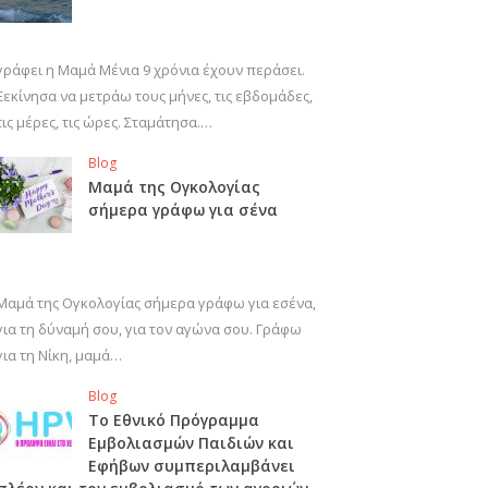
γράφει η Μαμά Μένια 9 χρόνια έχουν περάσει.
Ξεκίνησα να μετράω τους μήνες, τις εβδομάδες,
τις μέρες, τις ώρες. Σταμάτησα.…
Blog
Μαμά της Ογκολογίας
σήμερα γράφω για σένα
Μαμά της Ογκολογίας σήμερα γράφω για εσένα,
για τη δύναμή σου, για τον αγώνα σου. Γράφω
για τη Νίκη, μαμά…
Blog
Το Εθνικό Πρόγραμμα
Εμβολιασμών Παιδιών και
Εφήβων συμπεριλαμβάνει