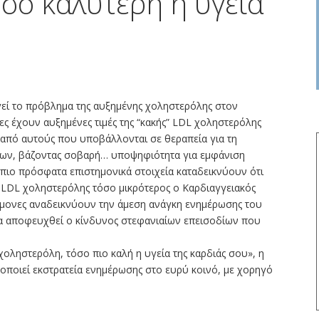
σο καλύτερη η υγεία
γεί το πρόβλημα της αυξημένης χοληστερόλης στον
ες έχουν αυξημένες τιμές της “κακής” LDL χοληστερόλης
ι από αυτούς που υποβάλλονται σε θεραπεία για τη
χων, βάζοντας σοβαρή… υποψηφιότητα για εμφάνιση
πιο πρόσφατα επιστημονικά στοιχεία καταδεικνύουν ότι
» LDL χοληστερόλης τόσο μικρότερος ο Καρδιαγγειακός
τήμονες αναδεικνύουν την άμεση ανάγκη ενημέρωσης του
να αποφευχθεί ο κίνδυνος στεφανιαίων επεισοδίων που
οληστερόλη, τόσο πιο καλή η υγεία της καρδιάς σου», η
οποιεί εκστρατεία ενημέρωσης στο ευρύ κοινό, με χορηγό