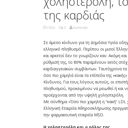
χοληστερόλη, τό
της καρδιάς
Νέα
0
karkinaki
Σε άμεσο κίνδυνο για τη Δημόσια Υγεία οδη
ελληνικό πληθυσμό. Περίπου οι μισοί Έλλην
και αρκετοί δεν το γνωρίζουν καν. Ακόμη κα
ρύθμισή της, το 80% παραμένουν εκτός στό
καρδιαγγειακών συμβάντων. Ταυτόχρονα τα 
όσο πιο χαμηλά είναι τα επίπεδα της «κακής
Κίνδυνος. Για τους λόγους αυτούς, οι επισ
πληθυσμού, προκειμένου να μειωθεί ή και 
προέρχονται από την υψηλή χοληστερόλη.
Με σύνθημα «Όσο πιο χαμηλή η “κακή” LDL χ
Ελληνική Εταιρεία Αθηροσκλήρωσης πραγματ
την φαρμακευτική εταιρεία MSD.
Η χοληστερόλη και ο ρόλος της