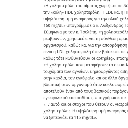
«Η χοληστερόλη του αίματος χωρίζεται σε δύ
την «καλή» HDL χοληστερόλη. Η LDL και η H
υψηλότερη τιμή αναφοράς για την ολική χολη
160 mg/dL» υπογράμμισε ο κ. Αλέξανδρος Τ
Σύμφωνα με τον κ. Τσελέπη, «η χοληστερόλη
μεμβρανών, χρησιμεύει για τη σύνθεση ορμο
οργανισμού, καθώς και για την απορρόφηση
είναι η LDL χοληστερόλη όταν βρίσκεται σε χ
καθώς τότε κινδυνεύουν οι αρτηρίες», επισημ
«Η χοληστερόλη που μεταφέρουν τα σωματίδι
τοιχώματα των αγγείων, δημιουργώντας αθηρ
στην καρδιά, τον εγκέφαλο και σε άλλα όργ
βλαπτική στον οργανισμό όταν κυκλοφορεί σ
αποτελούν έναν από τους βασικούς παράγοντ
εγκεφαλικού επεισοδίου», υπογράμμισε ο κ.
«Γι’ αυτό και οι στόχοι που θέτουν οι γιατ
χοληστερόλης. Η υψηλότερη τιμή αναφοράς γ
να ξεπερνάει τα 115 mg/dL».