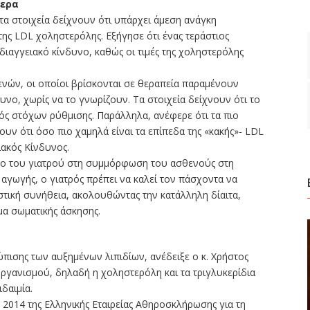
τερα
τα στοιχεία δείχνουν ότι υπάρχει άμεση ανάγκη
ης LDL χοληστερόλης. Εξήγησε ότι ένας τεράστιος
ιαγγειακό κίνδυνο, καθώς οι τιμές της χοληστερόλης
ενών, οι οποίοι βρίσκονται σε θεραπεία παραμένουν
υνο, χωρίς να το γνωρίζουν. Τα στοιχεία δείχνουν ότι το
 στόχων ρύθμισης. Παράλληλα, ανέφερε ότι τα πιο
υν ότι όσο πιο χαμηλά είναι τα επίπεδα της «κακής»- LDL
ακός Κίνδυνος.
όλο του γιατρού στη συμμόρφωση του ασθενούς στη
 αγωγής, ο γιατρός πρέπει να καλεί τον πάσχοντα να
στική συνήθεια, ακολουθώντας την κατάλληλη δίαιτα,
α σωματικής άσκησης.
ώπισης των αυξημένων λιπιδίων, ανέδειξε ο κ. Χρήστος
οργανισμού, δηλαδή η χοληστερόλη και τα τριγλυκερίδια
δαιμία.
 2014 της Ελληνικής Εταιρείας Αθηροσκλήρωσης για τη