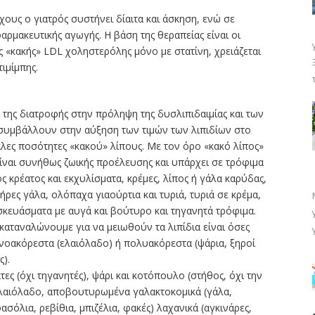
ους ο γιατρός συστήνει δίαιτα και άσκηση, ενώ σε
αρμακευτικής αγωγής. Η βάση της θεραπείας είναι οι
ς «κακής» LDL χοληστερόλης μόνο με στατίνη, χρειάζεται
ιμίμπης.
 της διατροφής στην πρόληψη της δυσλιπιδαιμίας και των
συμβάλλουν στην αύξηση των τιμών των λιπιδίων στο
γάλες ποσότητες «κακού» λίπους. Με τον όρο «κακό λίπος»
ίναι συνήθως ζωικής προέλευσης και υπάρχει σε τρόφιμα
ς κρέατος και εκχυλίσματα, κρέμες, λίπος ή γάλα καρύδας,
ρες γάλα, ολόπαχα γιαούρτια και τυριά, τυριά σε κρέμα,
σκευάσματα με αυγά και βούτυρο και τηγανητά τρόφιμα.
καταναλώνουμε για να μειωθούν τα λιπίδια είναι όσες
ονοακόρεστα (ελαιόλαδο) ή πολυακόρεστα (ψάρια, ξηροί
ς).
άτες (όχι τηγανητές), ψάρι και κοτόπουλο (στήθος, όχι την
 ελαιόλαδο, αποβουτυρωμένα γαλακτοκομικά (γάλα,
ασόλια, ρεβίθια, μπιζέλια, φακές) λαχανικά (αγκινάρες,