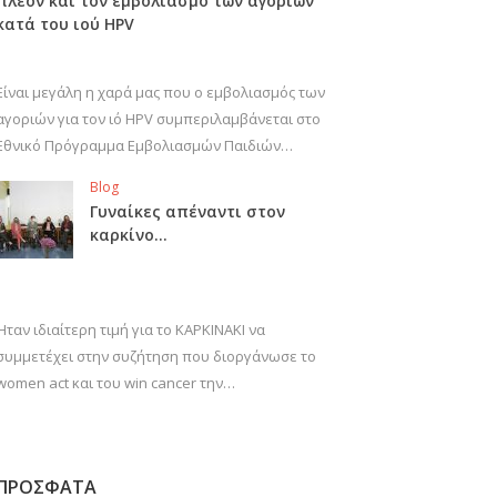
πλέον και τον εμβολιασμό των αγοριών
κατά του ιού HPV
Είναι μεγάλη η χαρά μας που ο εμβολιασμός των
αγοριών για τον ιό HPV συμπεριλαμβάνεται στο
Εθνικό Πρόγραμμα Εμβολιασμών Παιδιών…
Blog
Γυναίκες απέναντι στον
καρκίνο…
Ήταν ιδιαίτερη τιμή για το ΚΑΡΚΙΝΑΚΙ να
συμμετέχει στην συζήτηση που διοργάνωσε το
women act και του win cancer την…
ΠΡΟΣΦΑΤΑ