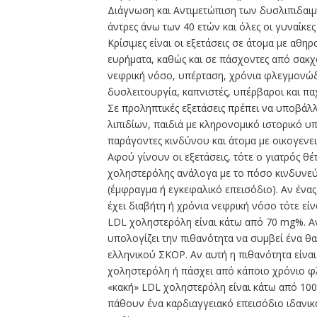
Διάγνωση και Αντιμετώπιση των δυσλιπιδαιμι
άντρες άνω των 40 ετών και όλες οι γυναίκε
Κρίσιμες είναι οι εξετάσεις σε άτομα με αθη
ευρήματα, καθώς και σε πάσχοντες από σακχ
νεφρική νόσο, υπέρταση, χρόνια φλεγμονώδη
δυσλειτουργία, καπνιστές, υπέρβαροι και πα
Σε προληπτικές εξετάσεις πρέπει να υποβάλ
λιπιδίων, παιδιά με κληρονομικό ιστορικό υ
παράγοντες κινδύνου και άτομα με οικογενε
Αφού γίνουν οι εξετάσεις, τότε ο γιατρός θέ
χοληστερόλης ανάλογα με το πόσο κινδυνεύ
(έμφραγμα ή εγκεφαλικό επεισόδιο). Αν ένας
έχει διαβήτη ή χρόνια νεφρική νόσο τότε εί
LDL χοληστερόλη είναι κάτω από 70 mg%. Αν
υπολογίζει την πιθανότητα να συμβεί ένα θ
ελληνικού ΣΚΟΡ. Αν αυτή η πιθανότητα είνα
χοληστερόλη ή πάσχει από κάποιο χρόνιο φ
«κακή» LDL χοληστερόλη είναι κάτω από 100 
πάθουν ένα καρδιαγγειακό επεισόδιο ιδανι