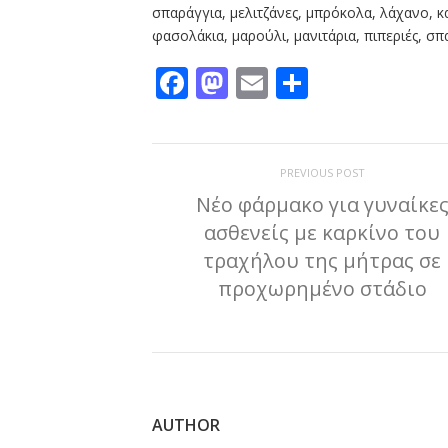
σπαράγγια, μελιτζάνες, μπρόκολα, λάχανο, κ
φασολάκια, μαρούλι, μανιτάρια, πιπεριές, σπα
Facebook
Mastodon
Email
Μοιραστε
PREVIOUS POST
Νέο φάρμακο για γυναίκε
ασθενείς με καρκίνο του
τραχήλου της μήτρας σε
προχωρημένο στάδιο
AUTHOR