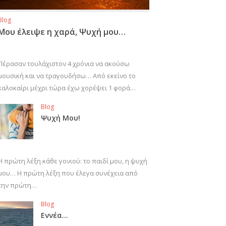
Blog
Μου έλειψε η χαρά, Ψυχή μου…
Πέρασαν τουλάχιστον 4 χρόνια να ακούσω
μουσική και να τραγουδήσω… Από εκείνο το
καλοκαίρι μέχρι τώρα έχω χορέψει 1 φορά…
Blog
Ψυχή Μου!
Η πρώτη λέξη κάθε γονιού: το παιδί μου, η ψυχή
μου… Η πρώτη λέξη που έλεγα συνέχεια από
την πρώτη…
Blog
Εννέα…