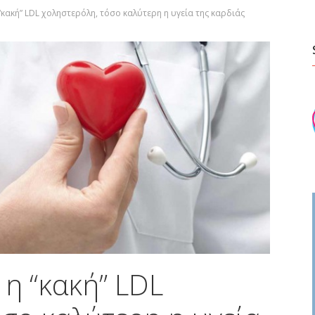
κακή” LDL χοληστερόλη, τόσο καλύτερη η υγεία της καρδιάς
η “κακή” LDL