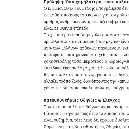
Πρόληψη: Όσο χαμηλότερα, τόσο καλύ
Ο κ. Εμμανουήλ Γανωτάκης υπογράμμισε ότι 
ευαισθητοποίησης του κοινού για τον ρόλο τ
αριθμός ανθρώπων αντιμετωπίζει υψηλό καρδ
είναι σε υψηλά επίπεδα.
Το χειρότερο είναι ότι μεγάλο ποσοστό ασθ
αρρύθμιστοι και αντιμετωπίζουν μεγάλο κίνδ
85% των Ελλήνων ασθενών παραμένουν εκτός
πρόσφατα επιστημονικά στοιχεία καταδεικνύο
χοληστερόλης τόσο μικρότερος ο Καρδιαγγει
Οι ειδικοί έκαναν λόγο για πολύ κρίσιμο ρ
θεραπεία. Εκτός από τη χορήγηση της ειδικής
αλλάζει τρόπο ζωής, διακόπτοντας την καπνι
χάνοντας βάρος και ακολουθώντας πρόγραμμ
Κατευθυντήριες Οδηγίες & Έλεγχος
Τον κρίσιμο ρόλο της διάγνωσης και αντιμετ
Πίτσαβος. Εξήγησε πως όταν τα λιπίδια του 
είναι αυξημένα, τότε λέμε ότι έχουμε δυσλιπι
Σύμφωνα με τις Κατευθυντήριες Οδηγίες του