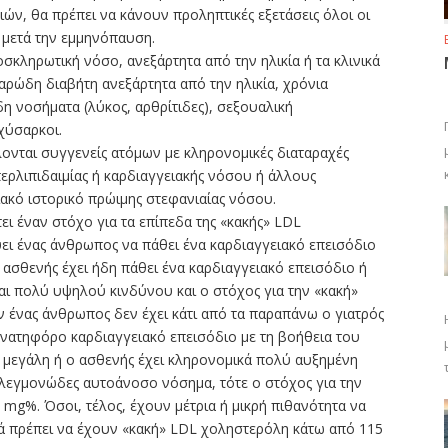
ών, θα πρέπει να κάνουν προληπτικές εξετάσεις όλοι οι
ς μετά την εμμηνόπαυση.
ροσκληρωτική νόσο, ανεξάρτητα από την ηλικία ή τα κλινικά
αρώδη διαβήτη ανεξάρτητα από την ηλικία, χρόνια
 νοσήματα (λύκος, αρθρίτιδες), σεξουαλική
χύσαρκοι.
λονται συγγενείς ατόμων με κληρονομικές διαταραχές
περλιπιδαιμίας ή καρδιαγγειακής νόσου ή άλλους
ιακό ιστορικό πρώιμης στεφανιαίας νόσου.
τει έναν στόχο για τα επίπεδα της «κακής» LDL
ει ένας άνθρωπος να πάθει ένα καρδιαγγειακό επεισόδιο
 ασθενής έχει ήδη πάθει ένα καρδιαγγειακό επεισόδιο ή
ναι πολύ υψηλού κινδύνου και ο στόχος για την «κακή»
 ένας άνθρωπος δεν έχει κάτι από τα παραπάνω ο γιατρός
ανατηφόρο καρδιαγγειακό επεισόδιο με τη βοήθεια του
ι μεγάλη ή ο ασθενής έχει κληρονομικά πολύ αυξημένη
λεγμονώδες αυτοάνοσο νόσημα, τότε ο στόχος για την
mg%. Όσοι, τέλος, έχουν μέτρια ή μικρή πιθανότητα να
κά πρέπει να έχουν «κακή» LDL χοληστερόλη κάτω από 115