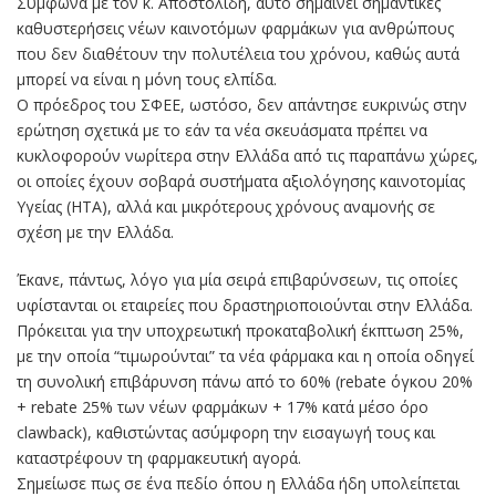
Σύμφωνα με τον κ. Αποστολίδη, αυτό σημαίνει σημαντικές
καθυστερήσεις νέων καινοτόμων φαρμάκων για ανθρώπους
που δεν διαθέτουν την πολυτέλεια του χρόνου, καθώς αυτά
μπορεί να είναι η μόνη τους ελπίδα.
Ο πρόεδρος του ΣΦΕΕ, ωστόσο, δεν απάντησε ευκρινώς στην
ερώτηση σχετικά με το εάν τα νέα σκευάσματα πρέπει να
κυκλοφορούν νωρίτερα στην Ελλάδα από τις παραπάνω χώρες,
οι οποίες έχουν σοβαρά συστήματα αξιολόγησης καινοτομίας
Υγείας (ΗΤΑ), αλλά και μικρότερους χρόνους αναμονής σε
σχέση με την Ελλάδα.
Έκανε, πάντως, λόγο για μία σειρά επιβαρύνσεων, τις οποίες
υφίστανται οι εταιρείες που δραστηριοποιούνται στην Ελλάδα.
Πρόκειται για την υποχρεωτική προκαταβολική έκπτωση 25%,
με την οποία “τιμωρούνται” τα νέα φάρμακα και η οποία οδηγεί
τη συνολική επιβάρυνση πάνω από το 60% (rebate όγκου 20%
+ rebate 25% των νέων φαρμάκων + 17% κατά μέσο όρο
clawback), καθιστώντας ασύμφορη την εισαγωγή τους και
καταστρέφουν τη φαρμακευτική αγορά.
Σημείωσε πως σε ένα πεδίο όπου η Ελλάδα ήδη υπολείπεται