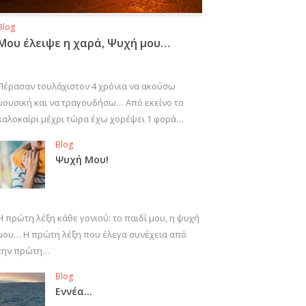
Blog
Μου έλειψε η χαρά, Ψυχή μου…
Πέρασαν τουλάχιστον 4 χρόνια να ακούσω
μουσική και να τραγουδήσω… Από εκείνο το
καλοκαίρι μέχρι τώρα έχω χορέψει 1 φορά…
Blog
Ψυχή Μου!
Η πρώτη λέξη κάθε γονιού: το παιδί μου, η ψυχή
μου… Η πρώτη λέξη που έλεγα συνέχεια από
την πρώτη…
Blog
Εννέα…