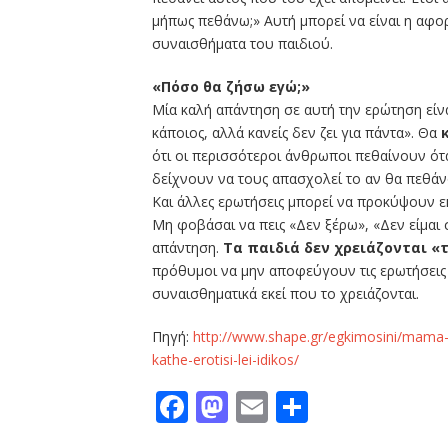
μήπως πεθάνω;» Αυτή μπορεί να είναι η αφο
συναισθήματα του παιδιού.
«Πόσο θα ζήσω εγώ;»
Μία καλή απάντηση σε αυτή την ερώτηση είναι
κάποιος, αλλά κανείς δεν ζει για πάντα». Θα
ότι οι περισσότεροι άνθρωποι πεθαίνουν όταν
δείχνουν να τους απασχολεί το αν θα πεθάν
Και άλλες ερωτήσεις μπορεί να προκύψουν ε
Μη φοβάσαι να πεις «Δεν ξέρω», «Δεν είμαι σ
απάντηση.
Τα παιδιά δεν χρειάζονται «
πρόθυμοι να μην αποφεύγουν τις ερωτήσεις τ
συναισθηματικά εκεί που το χρειάζονται.
Πηγή:
http://www.shape.gr/egkimosini/mama-p
kathe-erotisi-lei-idikos/
Facebook
Mastodon
Email
Μοιραστε