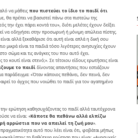
καλό να μάθεις
που πιστεύει το ίδιο το παιδί ότι
, θα πρέπει να βασιστεί πάνω στα πιστεύω της
εός την έχει πάρει κοντά του», διότι μελέτες έχουν δείξει
ί να οδηγήσει στην προσωρινή ή μόνιμη απώλεια πίστης.
είναι αλλά ξεκαθάρισε ότι αυτή είναι απλά η δική σου
ιο μικρά είναι τα παιδιά τόσο λιγότερες ανησυχίες έχουν
στο σώμα και τις ανάγκες του που αυτό έχει.
το κουτί είναι στενό;». Σε τέτοιου είδους ερωτήσεις είναι
ζουμε το παιδί
δίνοντας απαντήσεις που εστιάζουν
α παράδειγμα: «Όταν κάποιος πεθάνει, δεν πεινά, δεν
αιρεί το άγχος που νοιώθει το παιδί για τον αγαπημένο
ή την ερώτηση καθησυχάζοντας το παιδί αλλά ταυτόχρονα
ύσε να είναι: «
Κάποτε θα πεθάνω αλλά ελπίζω
ρή αρρώστια που να απειλεί τη ζωή μου
».
πραγματικότητα αυτό που λέει είναι ότι, φοβάται μήπως
 ανακαλύπτεις τη βαθύτερη ερώτηση που είναι: «Ανησυχείς