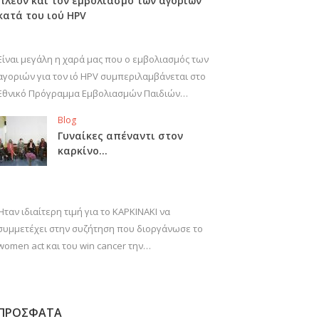
πλέον και τον εμβολιασμό των αγοριών
κατά του ιού HPV
Είναι μεγάλη η χαρά μας που ο εμβολιασμός των
αγοριών για τον ιό HPV συμπεριλαμβάνεται στο
Εθνικό Πρόγραμμα Εμβολιασμών Παιδιών…
Blog
Γυναίκες απέναντι στον
καρκίνο…
Ήταν ιδιαίτερη τιμή για το ΚΑΡΚΙΝΑΚΙ να
συμμετέχει στην συζήτηση που διοργάνωσε το
women act και του win cancer την…
ΠΡΟΣΦΑΤΑ