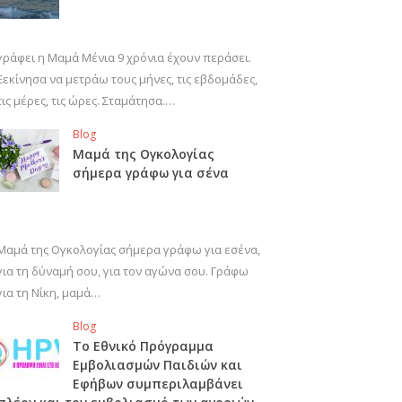
γράφει η Μαμά Μένια 9 χρόνια έχουν περάσει.
Ξεκίνησα να μετράω τους μήνες, τις εβδομάδες,
τις μέρες, τις ώρες. Σταμάτησα.…
Blog
Μαμά της Ογκολογίας
σήμερα γράφω για σένα
Μαμά της Ογκολογίας σήμερα γράφω για εσένα,
για τη δύναμή σου, για τον αγώνα σου. Γράφω
για τη Νίκη, μαμά…
Blog
Το Εθνικό Πρόγραμμα
Εμβολιασμών Παιδιών και
Εφήβων συμπεριλαμβάνει