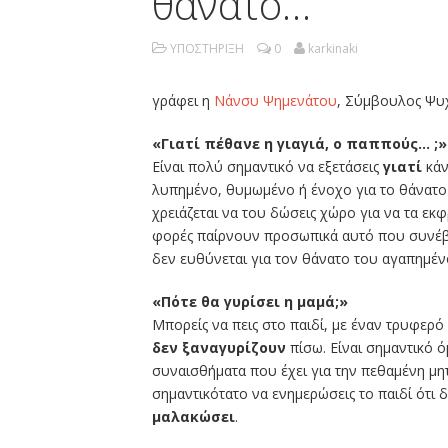
θάνατο…
ΥΠΟΣΤΗΡΙΞΗ
0
karkinaki
γράφει η
Νάνσυ Ψημενάτου
, Σύμβουλος Ψυχ
«Γιατί πέθανε η γιαγιά, ο παππούς… ;»
Είναι πολύ σημαντικό να εξετάσεις
γιατί
κάν
λυπημένο, θυμωμένο ή ένοχο για το θάνατο
χρειάζεται να του δώσεις χώρο για να τα εκφ
φορές παίρνουν προσωπικά αυτό που συνέβη 
δεν ευθύνεται για τον θάνατο του αγαπημέ
«Πότε θα γυρίσει η μαμά;»
Μπορείς να πεις στο παιδί, με έναν τρυφερ
δεν ξαναγυρίζουν
πίσω. Είναι σημαντικό ό
συναισθήματα που έχει για την πεθαμένη μητ
σημαντικότατο να ενημερώσεις το παιδί ότι 
μαλακώσει
.