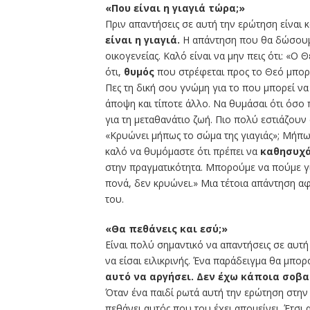
«Που είναι η γιαγιά τώρα;»
Πριν απαντήσεις σε αυτή την ερώτηση είναι 
είναι η γιαγιά.
Η απάντηση που θα δώσουμε
οικογενείας. Καλό είναι να μην πεις ότι: «Ο Θ
ότι,
θυμός
που στρέφεται προς το Θεό μπορε
Πες τη δική σου γνώμη για το που μπορεί να 
άποψη και τίποτε άλλο. Να θυμάσαι ότι όσο π
για τη μεταθανάτιο ζωή. Πιο πολύ εστιάζουν 
«Κρυώνει μήπως το σώμα της γιαγιάς»; Μήπως 
καλό να θυμόμαστε ότι πρέπει να
καθησυχά
στην πραγματικότητα. Μπορούμε να πούμε γι
πονά, δεν κρυώνει.» Μια τέτοια απάντηση αφ
του.
«Θα πεθάνεις και εσύ;»
Είναι πολύ σημαντικό να απαντήσεις σε αυτ
να είσαι ειλικρινής. Ένα παράδειγμα θα μπορο
αυτό να αργήσει. Δεν έχω κάποια σοβα
Όταν ένα παιδί ρωτά αυτή την ερώτηση στην 
πεθάνει αυτός που του έχει απομείνει. Έτσι