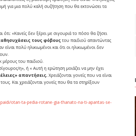
ρμή για μια πολύ καλή συζήτηση που θα εκτονώσει τα
 ότι: «Κανείς δεν ξέρει με σιγουριά το πόσο θα ζήσει
καθησυχάσεις τους φόβους
του παιδιού απαντώντας
 είναι πολύ ηλικιωμένοι και ότι οι ηλικιωμένοι δεν
ουν.
κ μέρους του παιδιού.
ίγουρος/η», ή « Αυτή η ερώτηση μοιάζει να μην έχει
τέλειες» απαντήσεις.
Χρειάζονται γονείς που να είναι
ους. Και χρειάζονται γονείς που θα τα στηρίξουν
aidi/otan-ta-pedia-rotane-gia-thanato-na-ti-apantas-se-
ίτε