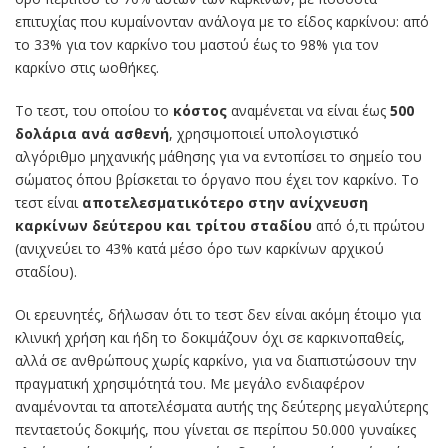
επιτυχίας που κυμαίνονταν ανάλογα με το είδος καρκίνου: από
το 33% για τον καρκίνο του μαστού έως το 98% για τον
καρκίνο στις ωοθήκες.
Το τεστ, του οποίου το
κόστος
αναμένεται να είναι έως
500
δολάρια ανά ασθενή
, χρησιμοποιεί υπολογιστικό
αλγόριθμο μηχανικής μάθησης για να εντοπίσει το σημείο του
σώματος όπου βρίσκεται το όργανο που έχει τον καρκίνο. Το
τεστ είναι
αποτελεσματικότερο στην ανίχνευση
καρκίνων δεύτερου και τρίτου σταδίου
από ό,τι πρώτου
(ανιχνεύει το 43% κατά μέσο όρο των καρκίνων αρχικού
σταδίου).
Οι ερευνητές, δήλωσαν ότι το τεστ δεν είναι ακόμη έτοιμο για
κλινική χρήση και ήδη το δοκιμάζουν όχι σε καρκινοπαθείς,
αλλά σε ανθρώπους χωρίς καρκίνο, για να διαπιστώσουν την
πραγματική χρησιμότητά του. Με μεγάλο ενδιαφέρον
αναμένονται τα αποτελέσματα αυτής της δεύτερης μεγαλύτερης
πενταετούς δοκιμής, που γίνεται σε περίπου 50.000 γυναίκες