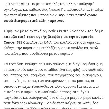
Ερευνητές στις ΗΠΑ με επικεφαλής τον Έλληνα καθηγητή
ογκολογίας και παθολογίας Νικόλα Παπαδόπουλο, ανέπτυξαν
ένα τεστ αίματος που μπορεί να
διαγνώσει ταυτόχρονα
οκτώ διαφορετικά είδη καρκίνου
.
Σύμφωνα με το σχετικό δημοσίευμα στο « Science», το νέο μ
η
επεμβατικό τεστ υγρής βιοψίας με την ονομασία
Cancer SEEK
αναλύει το DNA που κυκλοφορεί στο αίμα και
ελέγχει την παρουσία μεταλλάξεων σε 16 γονίδια και οκτώ
πρωτεΐνες, που συνδέονται με τον καρκίνο.
Το τεστ δοκιμάσθηκε σε 1.005 ασθενείς με διαγνωσμένους μη
μεταστατικούς καρκίνους (σταδίου ένα έως τρία) των ωοθηκών,
του ήπατος, του στομάχου, του παγκρέατος, του οισοφάγου,
του παχέος εντέρου, των πνευμόνων και του μαστού, οι
οποίοι δεν είχαν εξαπλωθεί σε άλλα όργανα. Για πέντε από
αυτούς τους καρκίνους (ωοθηκών, ήπατος, στομάχου,
παγκρέατος και οισοφάγου) δεν υπάρχει μέχρι σήμερα κανένα
τεστ έγκαιρης διάγνωσης. Το νέο τεστ ανίχνευσε κατά μέσο
όρο περίπου το 70% αυτών των καρκίνων, με ποσοστά