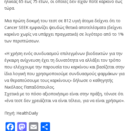
ηλικίας 65 έως 75 ετών, οι οποίες δεν είχαν ποτέ καρκίνο έως
τώρα.
Μια πρώτη δοκιμή του τεστ σε 812 υγιή άτομα δείχνει ότι το
Cancer SEEK εμφανίζει ψευδώς θετικά αποτελέσματα (δείχνει
καρκίνο χωρίς να υπάρχει πραγματικά) σε λιγότερο από το 1%
των περιπτώσεων.
«Η χρήση ενός συνδυασμού επιλεγμένων βιοδεικτών για την
έγκαιρη ανίχνευση έχει τη δυνατότητα να αλλάξει τον τρόπο
που ελέγχουμε την παρουσία του καρκίνου και βασίζεται στην
ίδια λογική που χρησιμοποιούμε συνδυασμούς φαρμάκων για
να θεραπεύσουμε τους καρκίνους» δήλωσε ο καθηγητής
Νικόλαος Παπαδόπουλος.
Σχετικά με το πόσο αξιοποιήσιμο είναι στην πράξη, τόνισε ότι
«ένα τεστ δεν χρειάζεται να είναι τέλειο, για να είναι χρήσιμο».
Πηγή: HealthDaily
Facebook
Mastodon
Email
Μοιραστείτε