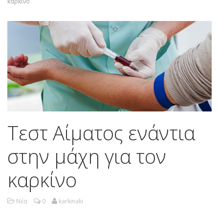
καρκίνο
Τεστ Αίματος ενάντια
στην μάχη για τον
καρκίνο
Νέα
0
karkinaki