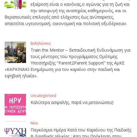
εξαίρεση είναι ο κανόνας,ο αγώνας για τη ζωή και
την αποφυγή της αναπηρίας καθημερινός, και οι
θεραπευτικές επιλογές από ελάχιστες έως ανύπαρκτες,
απαιτείται υγειονομική, οικονομική και πολιτική οξυδέρκεια».
Εκδηλώσεις
Train the Mentor – Εκπαιδευτική Ενδυνάμωση για
τους μέντορες του προγράμματος Ομότιμης
Υποστήριξης “Parent2Parent Support” της ΑμΚΕ
«ΚΑΡΚΙΝΑΚΙ-Ενημέρωση για τον καρκίνο στην παιδική και
εφηβική ηλικία».
Uncategorized
Καλύτερα ασφαλής, παρά να μετανιώσεις!
Νέα
Παγκόσμια Ημέρα Κατά του Καρκίνου της Παιδικής
& Εφηβικής Ηλικίας : Απο την Πρόκληση στην