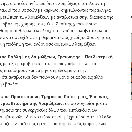
ύτης
, ο οποίος ανέφερε ότι οι λοιμώξεις αποτελούν τη
 παιδιά που νοσούν με καρκίνο, σημειώνοντας παράλληλα
ιμετώπιση των λοιμώξεων με αντιβιοτικά στην διάρκεια της
περβολικής χρήσης τους. Ο κ. Ζαούτης χαρακτήρισε
ηθυσμό ασθενών τον έλεγχο της χρήσης αντιβιοτικών σε
ε να συνεχίζουν τη θεραπεία τους χωρίς καθυστερήσεις.
ναι η πρόληψη των ενδονοσοκομειακών λοιμώξεων.
ικός Πρόληψης Λοιμώξεων, Ερευνητής – Παιδιατρική
ς μεταξύ μικροβίου και ιού, περιέγραψε τι είναι τα
υς παιδιάτρους και να μην επιμένουμε για την
 ότι αντιβιοτικά δεν παίρνουν μόνο οι ασθενείς αλλά
εριβάλλον.
σκού, Προϊσταμένη Τμήματος Ποιότητας, Έρευνας,
ύτρια Επιτήρησης Λοιμώξεων
, αφού ευχαρίστησε το
 σημασία της συνεργασίας όλων των εμπλεκόμενων
ντιβιοτικών, διευκρινίζοντας ότι μέχρι τώρα στην Ελλάδα
τωπιζόταν από τους αμιγώς επιστημονικούς φορείς, ενώ