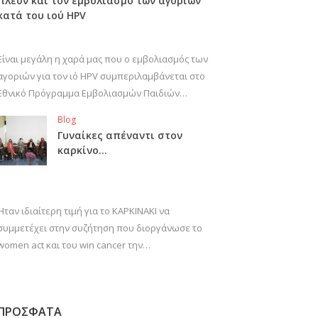
πλέον και τον εμβολιασμό των αγοριών
κατά του ιού HPV
Είναι μεγάλη η χαρά μας που ο εμβολιασμός των
αγοριών για τον ιό HPV συμπεριλαμβάνεται στο
Εθνικό Πρόγραμμα Εμβολιασμών Παιδιών…
Blog
Γυναίκες απέναντι στον
καρκίνο…
Ήταν ιδιαίτερη τιμή για το ΚΑΡΚΙΝΑΚΙ να
συμμετέχει στην συζήτηση που διοργάνωσε το
women act και του win cancer την…
ΠΡΟΣΦΑΤΑ