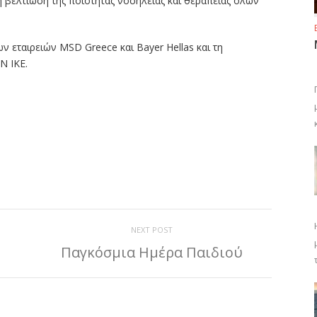
η βελτίωση της ποιότητας νοσηλείας και θεραπείας όλων
ν εταιρειών MSD Greece και Bayer Hellas και τη
N IKE.
ίτε
NEXT POST
Παγκόσμια Ημέρα Παιδιού