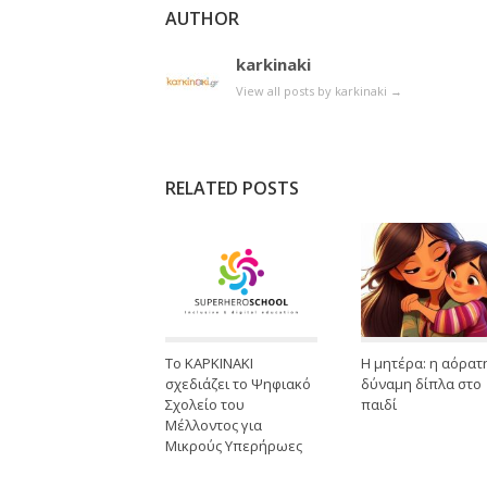
AUTHOR
karkinaki
View all posts by karkinaki
→
RELATED POSTS
Το ΚΑΡΚΙΝΑΚΙ
Η μητέρα: η αόρατ
σχεδιάζει το Ψηφιακό
δύναμη δίπλα στο
Σχολείο του
παιδί
Μέλλοντος για
Μικρούς Υπερήρωες