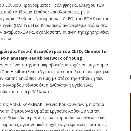
του Εθνικού Προγράμματος Πρόληψης και Ελέγχου των
ι από το Ίδρυμα Σταύρος και υλοποιείται με τη
ογίας και Έκβασης Νοσημάτων – CLEO, του ΕΟΔΥ και του
 Υγεία (ΟΔΙΠΥ). Η κα Καραϊσκού αναφέρθηκε ακόμα στο
 αντιβιοτικών και σχολίασε την ανάγκη της χρήσης νέων
τικών.
ώτρια Γενική Διευθύντρια του CLEO, Climate for
et-Planetary Health Network of Young
γορσης έναντι της Αντιμικροβιακής Αντοχής σε παγκόσμιο
«One Health» (Ενιαία Υγεία), που αποτελεί τη σφαιρική και
 και της δημόσιας υγείας, με στόχο την επίτευξη των
α Κονιόρδου τόνισε ότι η ανθρώπινη υγεία είναι
τών και του περιβάλλοντος.
ια της ΑΜΚΕ ΚΑΡΚΙΝΑΚΙ, Μένια Κουκουγιάννη, η οποία
α τη δημιουργία Ομάδας Εργασίας Ασθενών για την
σο το δυνατόν περισσότερων εκπροσώπων ασθενών και
 αρμόδιες υγειονομικές αρχές συγκεκριμένες προτάσεις