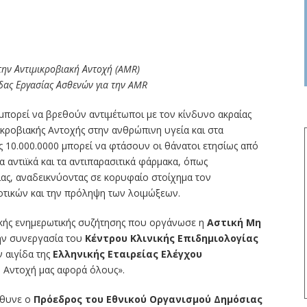
την Αντιμικροβιακή Αντοχή (AMR)
δας Εργασίας Ασθενών για την AMR
 μπορεί να βρεθούν αντιμέτωποι με τον κίνδυνο ακραίας
ικροβιακής Αντοχής στην ανθρώπινη υγεία και στα
 10.000.0000 μπορεί να φτάσουν οι θάνατοι ετησίως από
τα αντιϊκά και τα αντιπαρασιτικά φάρμακα, όπως
ας, αναδεικνύοντας σε κορυφαίο στοίχημα τον
ιοτικών και την πρόληψη των λοιμώξεων.
ακής ενημερωτικής συζήτησης που οργάνωσε η
Αστική Μη
την συνεργασία του
Κέντρου Κλινικής Επιδημιολογίας
ν αιγίδα της
Ελληνικής Εταιρείας Ελέγχου
κή Αντοχή μας αφορά όλους».
ύθυνε ο
Πρόεδρος του Εθνικού Οργανισμού Δημόσιας