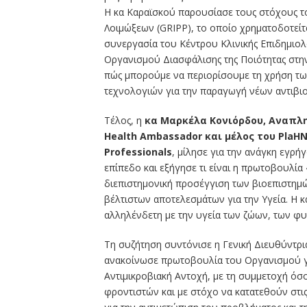
Η κα Καραϊσκού παρουσίασε τους στόχους 
Λοιμώξεων (GRIPP), το οποίο χρηματοδοτείτα
συνεργασία του Κέντρου Κλινικής Επιδημιολ
Οργανισμού Διασφάλισης της Ποιότητας στην
πώς μπορούμε να περιορίσουμε τη χρήση των
τεχνολογιών για την παραγωγή νέων αντιβιο
Τέλος, η
κα Μαρκέλα Κονιόρδου, Αναπληρ
Health Ambassador και μέλος του PlaHN
Professionals
, μίλησε για την ανάγκη εγρή
επίπεδο και εξήγησε τι είναι η πρωτοβουλία 
διεπιστημονική προσέγγιση των βιοεπιστημών
βέλτιστων αποτελεσμάτων για την Υγεία. Η κ
αλληλένδετη με την υγεία των ζώων, των φυ
Τη συζήτηση συντόνισε η Γενική Διευθύντρ
ανακοίνωσε πρωτοβουλία του Οργανισμού γι
Αντιμικροβιακή Αντοχή, με τη συμμετοχή ό
φροντιστών και με στόχο να κατατεθούν στις