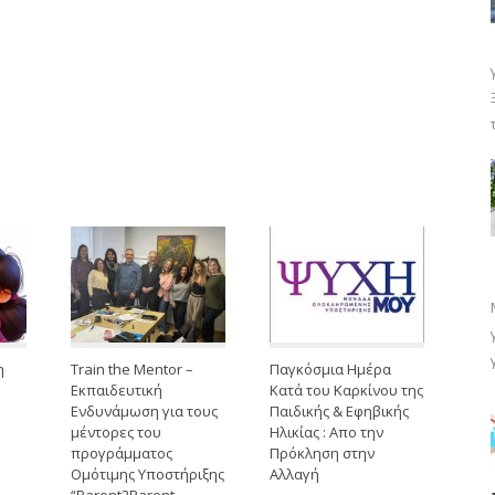
η
Train the Mentor –
Παγκόσμια Ημέρα
Εκπαιδευτική
Κατά του Καρκίνου της
Ενδυνάμωση για τους
Παιδικής & Εφηβικής
μέντορες του
Ηλικίας : Απο την
προγράμματος
Πρόκληση στην
Ομότιμης Υποστήριξης
Αλλαγή