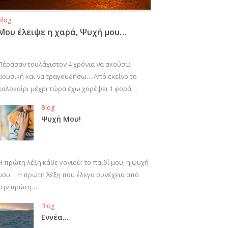
Blog
Μου έλειψε η χαρά, Ψυχή μου…
Πέρασαν τουλάχιστον 4 χρόνια να ακούσω
μουσική και να τραγουδήσω… Από εκείνο το
καλοκαίρι μέχρι τώρα έχω χορέψει 1 φορά…
Blog
Ψυχή Μου!
Η πρώτη λέξη κάθε γονιού: το παιδί μου, η ψυχή
μου… Η πρώτη λέξη που έλεγα συνέχεια από
την πρώτη…
Blog
Εννέα…