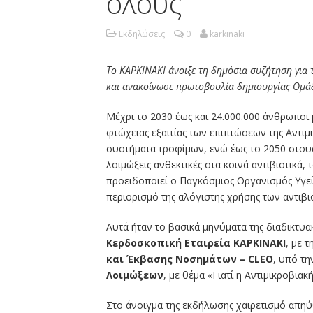
όλους
Εκδηλώσεις
0
karkinaki
Το ΚΑΡΚΙΝΑΚΙ άνοιξε τη δημόσια συζήτηση για 
και ανακοίνωσε πρωτοβουλία δημιουργίας Ομά
Μέχρι το 2030 έως και 24.000.000 άνθρωποι
φτώχειας εξαιτίας των επιπτώσεων της Αντιμ
συστήματα τροφίμων, ενώ έως το 2050 στους
λοιμώξεις ανθεκτικές στα κοινά αντιβιοτικά, 
προειδοποιεί ο Παγκόσμιος Οργανισμός Υγεί
περιορισμό της αλόγιστης χρήσης των αντιβ
Αυτά ήταν το βασικά μηνύματα της διαδικτυ
Κερδοσκοπική Εταιρεία ΚΑΡΚΙΝΑΚΙ
, με 
και Έκβασης Νοσημάτων – CLEO
, υπό τη
Λοιμώξεων
, με θέμα «Γιατί η Αντιμικροβια
Στο άνοιγμα της εκδήλωσης χαιρετισμό απη