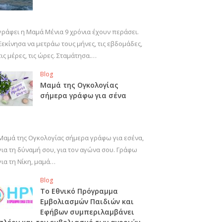
γράφει η Μαμά Μένια 9 χρόνια έχουν περάσει.
Ξεκίνησα να μετράω τους μήνες, τις εβδομάδες,
τις μέρες, τις ώρες. Σταμάτησα.…
Blog
Μαμά της Ογκολογίας
σήμερα γράφω για σένα
Μαμά της Ογκολογίας σήμερα γράφω για εσένα,
για τη δύναμή σου, για τον αγώνα σου. Γράφω
για τη Νίκη, μαμά…
Blog
Το Εθνικό Πρόγραμμα
Εμβολιασμών Παιδιών και
Εφήβων συμπεριλαμβάνει