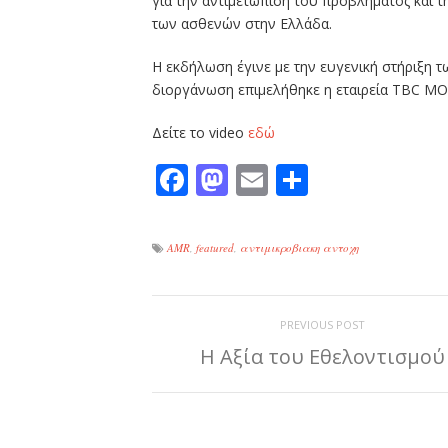
για την αντιμετώπιση του προβλήματος και τ
των ασθενών στην Ελλάδα.
Η εκδήλωση έγινε με την ευγενική στήριξη τω
διοργάνωση επιμελήθηκε η εταιρεία TBC MO
Δείτε το video
εδώ
Facebook
Mastodon
Email
Μοιραστε
AMR
,
featured
,
αντιμικροβιακη αντοχη
PREVIOUS POST
Η Αξία του Εθελοντισμού