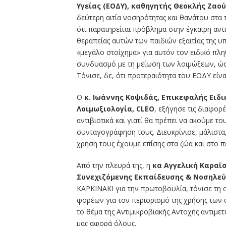
Υγείας (ΕΟΔΥ), καθηγητής Θεοκλής Ζαο
δεύτερη αιτία νοσηρότητας και θανάτου στα
ότι παρατηρείται πρόβλημα στην έγκαιρη αντ
θεραπείας αυτών των παιδιών εξαιτίας της υ
«μεγάλο στοίχημα» για αυτόν τον ειδικό πλ
συνδυασμό με τη μείωση των λοιμώξεων, ώστ
Τόνισε, δε, ότι προτεραιότητα του ΕΟΔΥ εί
Ο
κ. Ιωάννης Κοψιδάς, Επικεφαλής Ειδ
Λοιμωξιολογία, CLEO
, εξήγησε τις διαφορέ
αντιβιοτικά και γιατί θα πρέπει να ακούμε το
συνταγογράφηση τους. Διευκρίνισε, μάλιστα,
χρήση τους έχουμε επίσης στα ζώα και στο π
Από την πλευρά της, η
κα Αγγελική Καραϊ
Συνεχιζόμενης Εκπαίδευσης & Νοσηλε
ΚΑΡΚΙΝΑΚΙ για την πρωτοβουλία, τόνισε τη
φορέων για τον περιορισμό της χρήσης των α
το θέμα της Αντιμικροβιακής Αντοχής αντιμε
μας αφορά όλους.